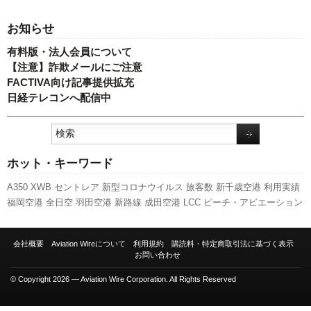
お知らせ
有料版・法人会員について
【注意】詐欺メールにご注意
FACTIVA向け記事提供拡充
日経テレコンへ配信中
ホット・キーワード
A350 XWB
セントレア
新型コロナウイルス
旅客数
新千歳空港
利用実績
福岡空港
全日空
羽田空港
新路線
成田空港
LCC
ピーチ・アビエーション
737NG
777
伊丹空港
航空貨物
787
日本航空
ボーイング
キャンペーン
先
週の注目記事
関西空港
スターフライヤー
ANAホールディングス
人事
訪
会社概要
Aviation Wireについて
利用規約
購読料・特定商取引法に基づく表示
日客
エアバス
発着回数
国交省航空局
国交省
客室乗務員
A320
実績
スカ
お問い合わせ
イマーク
© Copyright 2026 — Aviation Wire Corporation. All Rights Reserved