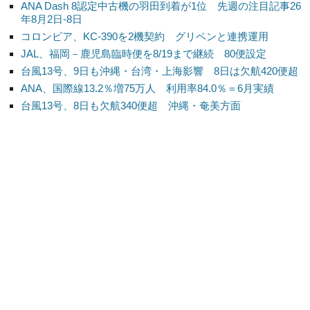
ANA Dash 8認定中古機の羽田到着が1位 先週の注目記事26
年8月2日-8日
コロンビア、KC-390を2機契約 グリペンと連携運用
JAL、福岡－鹿児島臨時便を8/19まで継続 80便設定
台風13号、9日も沖縄・台湾・上海影響 8日は欠航420便超
ANA、国際線13.2％増75万人 利用率84.0％＝6月実績
台風13号、8日も欠航340便超 沖縄・奄美方面