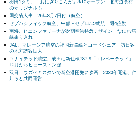
羽田1タミ、「おにぎりこんが」8/10オープン 北海道食材
のオリジナルも
国交省人事 26年8月7日付（航空）
セブパシフィック航空、中部－セブ11/19就航 週4往復
南海、ピニンファリーナが次期空港特急デザイン なにわ筋
線乗り入れ
JAL、マレーシア航空の福岡新路線とコードシェア 訪日客
の地方誘客拡大
ユナイテッド航空、成田に新仕様787-9「エレベーテッド」
10月からヒューストン線
双日、ウズベキスタンで新空港開発に参画 2030年開港、仁
川らと共同運営