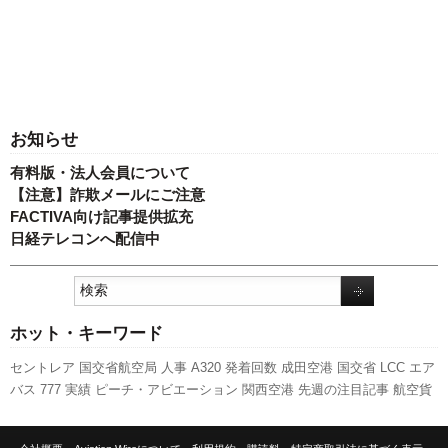
お知らせ
有料版・法人会員について
【注意】詐欺メールにご注意
FACTIVA向け記事提供拡充
日経テレコンへ配信中
ホット・キーワード
セントレア
国交省航空局
人事
A320
発着回数
成田空港
国交省
LCC
エア
バス
777
実績
ピーチ・アビエーション
関西空港
先週の注目記事
航空貨
物
新路線
利用実績
全日空
客室乗務員
羽田空港
日本航空
福岡空港
A350
XWB
キャンペーン
旅客数
新千歳空港
ANAホールディングス
737NG
ス