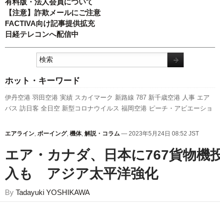
有料版・法人会員について
【注意】詐欺メールにご注意
FACTIVA向け記事提供拡充
日経テレコンへ配信中
ホット・キーワード
伊丹空港
羽田空港
実績
スカイマーク
新路線
787
新千歳空港
人事
エア
バス
訪日客
全日空
新型コロナウイルス
福岡空港
ピーチ・アビエーショ
ン
A350 XWB
ANAホールディングス
利用実績
旅客数
737NG
成田空港
国交省
発着回数
ボーイング
関西空港
セントレア
航空貨物
キャンペーン
エアライン
,
ボーイング
,
機体
,
解説・コラム
— 2023年5月24日 08:52 JST
日本航空
A320
客室乗務員
先週の注目記事
777
国交省航空局
LCC
スタ
ーフライヤー
エア・カナダ、日本に767貨物機
入も アジア太平洋強化
By
Tadayuki YOSHIKAWA