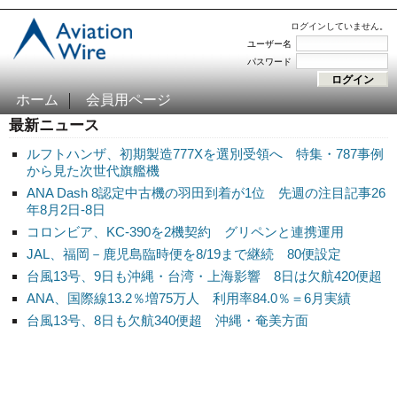
ログインしていません。
ユーザー名
パスワード
ホーム
会員用ページ
最新ニュース
ルフトハンザ、初期製造777Xを選別受領へ 特集・787事例
から見た次世代旗艦機
ANA Dash 8認定中古機の羽田到着が1位 先週の注目記事26
年8月2日-8日
コロンビア、KC-390を2機契約 グリペンと連携運用
JAL、福岡－鹿児島臨時便を8/19まで継続 80便設定
台風13号、9日も沖縄・台湾・上海影響 8日は欠航420便超
ANA、国際線13.2％増75万人 利用率84.0％＝6月実績
台風13号、8日も欠航340便超 沖縄・奄美方面