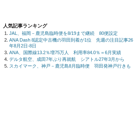
人気記事ランキング
JAL、福岡－鹿児島臨時便を8/19まで継続 80便設定
ANA Dash 8認定中古機の羽田到着が1位 先週の注目記事26
年8月2日-8日
ANA、国際線13.2％増75万人 利用率84.0％＝6月実績
デルタ航空、成田7年ぶり再就航 シアトル27年3月から
スカイマーク、神戸－鹿児島8月臨時便 羽田発神戸行きも