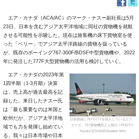
エア・カナダ（ACA/AC）のマーク・ナスー副社長は5月
23日、日本を含むアジア太平洋地域に同社の貨物機を就航
させる可能性を示唆した。現在は旅客機の床下貨物室を使
った「ベリー」でアジア太平洋路線の貨物を扱っている
が、既存のボーイング767-300F/BDSF中型貨物機や、2022
年に発注した777F大型貨物機の活用も検討していく。
エア・カナダの2023年第
1四半期（1-3月期）決算
は、売上高が過去最高を記
録した。来日したナスー氏
は「最も重要なのは米国と
欧州だが、アジア太平洋地
日本路線に787や777を投入しているエア・
カナダ。767貨物機投入も検討＝PHOTO:
域でも力を発揮し始めてい
Yusuke KOHASE/Aviation Wire
る。我々は日本市場や日本