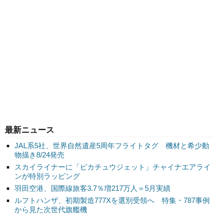
最新ニュース
JAL系5社、世界自然遺産5周年フライトタグ 機材と希少動
物描き8/24発売
スカイライナーに「ピカチュウジェット」チャイナエアライ
ンが特別ラッピング
羽田空港、国際線旅客3.7％増217万人＝5月実績
ルフトハンザ、初期製造777Xを選別受領へ 特集・787事例
から見た次世代旗艦機