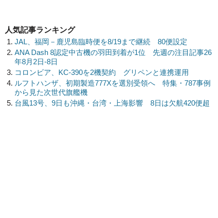
人気記事ランキング
JAL、福岡－鹿児島臨時便を8/19まで継続 80便設定
ANA Dash 8認定中古機の羽田到着が1位 先週の注目記事26
年8月2日-8日
コロンビア、KC-390を2機契約 グリペンと連携運用
ルフトハンザ、初期製造777Xを選別受領へ 特集・787事例
から見た次世代旗艦機
台風13号、9日も沖縄・台湾・上海影響 8日は欠航420便超