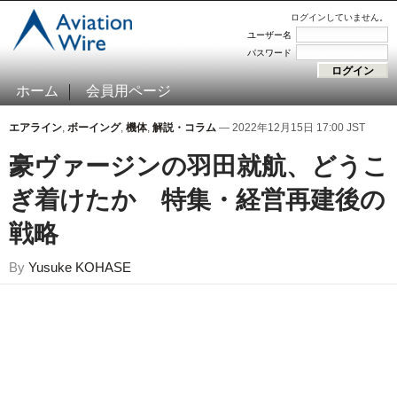
ログインしていません。
ユーザー名
パスワード
ホーム
会員用ページ
エアライン
,
ボーイング
,
機体
,
解説・コラム
— 2022年12月15日 17:00 JST
豪ヴァージンの羽田就航、どうこ
ぎ着けたか 特集・経営再建後の
戦略
By
Yusuke KOHASE