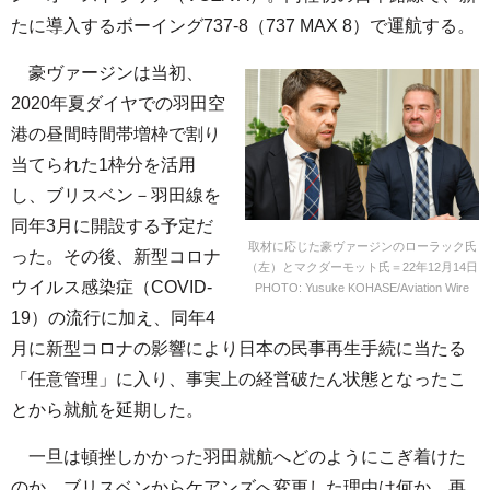
たに導入するボーイング737-8（737 MAX 8）で運航する。
豪ヴァージンは当初、
2020年夏ダイヤでの羽田空
港の昼間時間帯増枠で割り
当てられた1枠分を活用
し、ブリスベン－羽田線を
同年3月に開設する予定だ
取材に応じた豪ヴァージンのローラック氏
った。その後、新型コロナ
（左）とマクダーモット氏＝22年12月14日
ウイルス感染症（COVID-
PHOTO: Yusuke KOHASE/Aviation Wire
19）の流行に加え、同年4
月に新型コロナの影響により日本の民事再生手続に当たる
「任意管理」に入り、事実上の経営破たん状態となったこ
とから就航を延期した。
一旦は頓挫しかかった羽田就航へどのようにこぎ着けた
のか。ブリスベンからケアンズへ変更した理由は何か。再