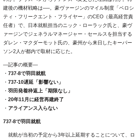
建後の機材戦略は──。豪ヴァージンのマイル制度「ベロシ
ティ・フリークエント・フライヤー」のCEO（最高経営責
任者）で、日本就航担当のニック・ローラック氏と、豪ヴ
ァージンでジェネラルマネージャー・セールスを担当する
ダレン・マクダーモット氏の、豪州から来日したキーパー
ソン2人が都内で取材に応じた。
—記事の概要—
・
737-8で羽田就航
・
737-10遅延「影響ない」
・
羽田発着枠返上「期限なし」
・
20年11月に経営再建終了
・
アライアンス入らない
737-8で羽田就航
就航が当初の予定から3年以上延期することについて、ロ