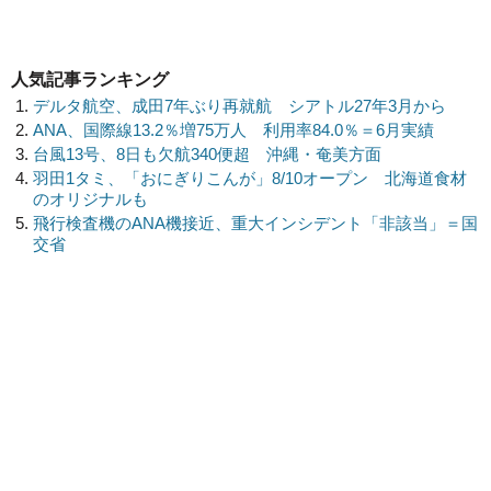
人気記事ランキング
デルタ航空、成田7年ぶり再就航 シアトル27年3月から
ANA、国際線13.2％増75万人 利用率84.0％＝6月実績
台風13号、8日も欠航340便超 沖縄・奄美方面
羽田1タミ、「おにぎりこんが」8/10オープン 北海道食材
のオリジナルも
飛行検査機のANA機接近、重大インシデント「非該当」＝国
交省