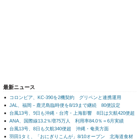
最新ニュース
コロンビア、KC-390を2機契約 グリペンと連携運用
JAL、福岡－鹿児島臨時便を8/19まで継続 80便設定
台風13号、9日も沖縄・台湾・上海影響 8日は欠航420便超
ANA、国際線13.2％増75万人 利用率84.0％＝6月実績
台風13号、8日も欠航340便超 沖縄・奄美方面
羽田1タミ、「おにぎりこんが」8/10オープン 北海道食材