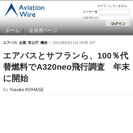
ログインしていません。
ユーザー名
パスワード
ホーム
会員用ページ
エアバス
,
企業
,
官公庁
,
機体
— 2021年6月11日 19:45 JST
エアバスとサフランら、100％代
替燃料でA320neo飛行調査 年末
に開始
By
Yusuke KOHASE