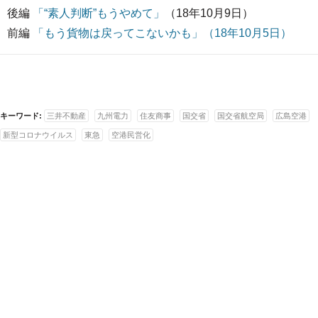
後編
「“素人判断”もうやめて」
（18年10月9日）
前編
「もう貨物は戻ってこないかも」（18年10月5日）
キーワード:
三井不動産
九州電力
住友商事
国交省
国交省航空局
広島空港
新型コロナウイルス
東急
空港民営化