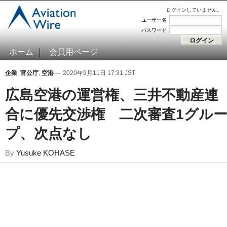
ログインしていません。
ユーザー名
パスワード
ホーム
会員用ページ
企業
,
官公庁
,
空港
— 2020年9月11日 17:31 JST
広島空港の運営権、三井不動産連
合に優先交渉権 二次審査1グル
プ、次点なし
By
Yusuke KOHASE