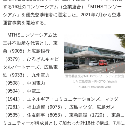
する16社のコンソーシアム（企業連合）「MTHSコンソー
シアム」を優先交渉権者に選定した。2021年7月から空港
運営事業を開始する。
MTHSコンソーシアムは
三井不動産を代表とし、東
急（9005）と広島銀行
（8379）、ひろぎんキャピ
タルパートナーズ、広島電
鉄（9033）、九州電力
運営委託先がMTHSコンソーシアムに決定
した広島空港＝PHOTO: Youichi
（9508）、中国電力
KOKUBO/Aviation Wire
（9504）、中電工
（1941）、エネルギア・コミュニケーションズ、マツダ
（7261）、福山通運（9075）、広島マツダ、広島ガス
（9535）、住友商事（8053）、東急建設（1720）、東急コ
ミュニティーが構成員として加わった計16社で構成。7月に