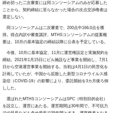
締め切った二次審査には同コンソーシアムのみが応募した
ことから、契約締結に至らなかった場合の次点交渉権者は
選定しない。
同コンソーシアムは二次審査で、200点中166.0点を獲
得。得点内訳や審査講評、MTHSコンソーシアムの提案概
要は、10月の基本協定の締結以降に公表を予定している。
今後、10月に基本協定、11月に運営権設定と実施契約を
締結。2021年1月15日にビル施設など事業を開始し、7月1
日から空港運営事業を開始する。当初は4月1日の民営化を
計画していたが、中国から拡散した新型コロナウイルス感
染症（COVID-19）の影響により、委託開始を3カ月後ろ倒
しした。
選ばれたMTHSコンソーシアムはSPC（特別目的会社）
を設立し、運営にあたる。運営期間は30年間で、不可抗力
での延長なども含め最長で35年間とする。運営権者となる