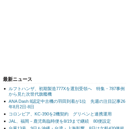
最新ニュース
ルフトハンザ、初期製造777Xを選別受領へ 特集・787事例
から見た次世代旗艦機
ANA Dash 8認定中古機の羽田到着が1位 先週の注目記事26
年8月2日-8日
コロンビア、KC-390を2機契約 グリペンと連携運用
JAL、福岡－鹿児島臨時便を8/19まで継続 80便設定
台風13号、9日も沖縄・台湾・上海影響 8日は欠航420便超