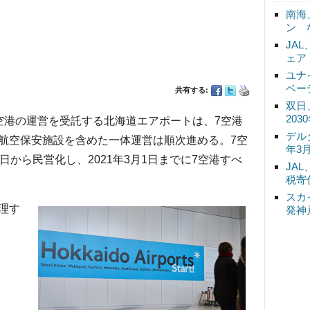
南海
ン 
JA
ェア
ユナ
ベー
共有する:
双日
20
港の運営を受託する北海道エアポートは、7空港
デル
航空保安施設を含めた一体運営は順次進める。7空
年3
日から民営化し、2021年3月1日までに7空港すべ
JA
税寄
スカ
理す
発神