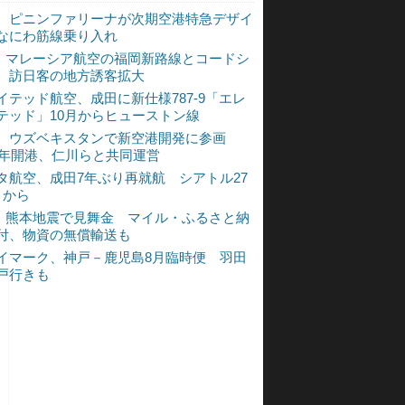
、ピニンファリーナが次期空港特急デザイ
なにわ筋線乗り入れ
L、マレーシア航空の福岡新路線とコードシ
 訪日客の地方誘客拡大
イテッド航空、成田に新仕様787-9「エレ
テッド」10月からヒューストン線
、ウズベキスタンで新空港開発に参画
30年開港、仁川らと共同運営
タ航空、成田7年ぶり再就航 シアトル27
月から
L、熊本地震で見舞金 マイル・ふるさと納
付、物資の無償輸送も
イマーク、神戸－鹿児島8月臨時便 羽田
戸行きも