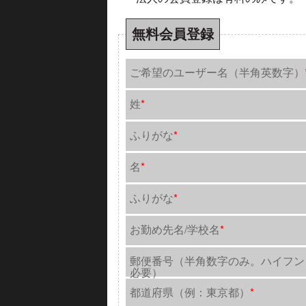
無料会員登録
ご希望のユーザー名（半角英数字）
姓
*
ふりがな
*
名
*
ふりがな
*
お勤め先名/学校名
*
郵便番号（半角数字のみ。ハイフン
必要）
都道府県（例：東京都）
*