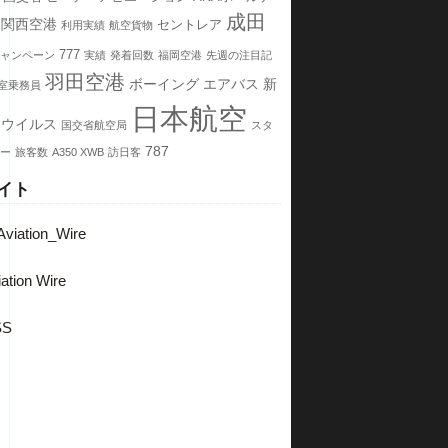
成田
関西空港
セントレア
利用実績
航空貨物
777
ャンペーン
実績
発着回数
福岡空港
先週の注目記
羽田空港
ボーイング
エアバス
新
室乗務員
日本航空
ナウイルス
国交省航空局
スタ
787
ー
旅客数
A350 XWB
訪日客
イト
viation_Wire
ation Wire
SS