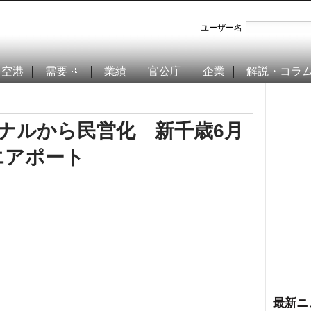
ユーザー名
空港
需要
業績
官公庁
企業
解説・コラ
ナルから民営化 新千歳6月
エアポート
最新ニ