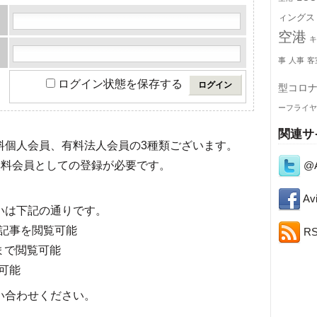
ィングス
空港
キ
事
人事
客
ログイン状態を保存する
型コロ
ーフライヤ
関連サ
有料個人会員、有料法人会員の3種類ございます。
@A
料会員としての登録が必要です。
Avi
いは下記の通りです。
記事を閲覧可能
R
まで閲覧可能
可能
い合わせください。