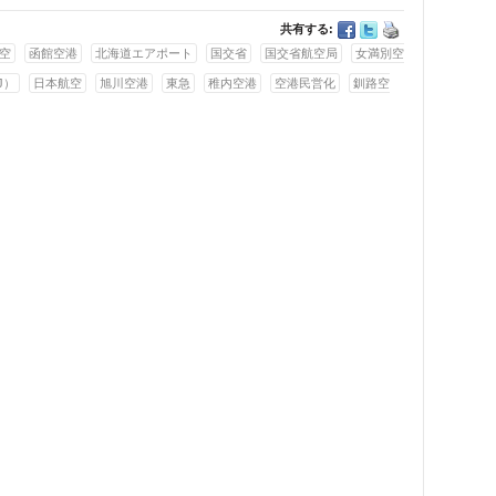
共有する:
空
函館空港
北海道エアポート
国交省
国交省航空局
女満別空
J）
日本航空
旭川空港
東急
稚内空港
空港民営化
釧路空