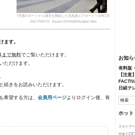
7空港のターミナル運営を開始した北海道エアポート＝20年1月
20日 PHOTO: Yusuke KOHASE/Aviation Wire
けます。
事まで無料
でご覧いただけます。
お知ら
いただけます。
有料版
【注意
。
FACT
と続きをお読みいただけます。
日経テ
も希望する方は、
会員用ページ
よりログイン後、有
ホット
スカイマー
LCC
空港