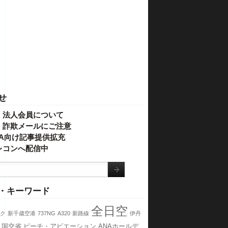
せ
・法人会員について
】詐欺メールにご注意
IVA向け記事提供拡充
レコンへ配信中
・キーワード
全日空
ク
新千歳空港
737NG
A320
新路線
伊丹
国交省
ピーチ・アビエーション
ANAホールデ