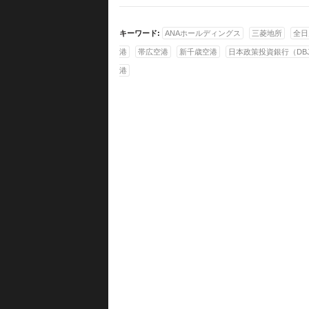
キーワード:
ANAホールディングス
三菱地所
全日
港
帯広空港
新千歳空港
日本政策投資銀行（DB
港