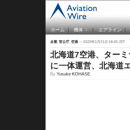
ホーム
機体
エアライン
企業
,
官公庁
,
空港
— 2020年1月21日 16:45 JST
北海道7空港、ターミ
に一体運営、北海道
By
Yusuke KOHASE