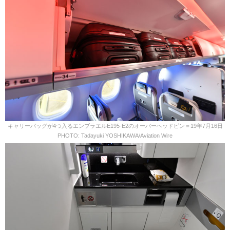
キャリーバッグが4つ入るエンブラエルE195-E2のオーバーヘッドビン＝19年7月16日
PHOTO: Tadayuki YOSHIKAWA/Aviation Wire