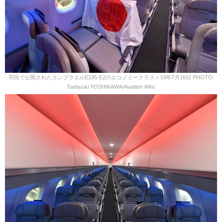
羽田で公開されたエンブラエルE195-E2のエコノミークラス＝19年7月16日 PHOTO:
Tadayuki YOSHIKAWA/Aviation Wire