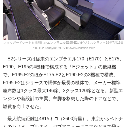
スタッガードシートを採用したエンブラエルE195-E2のビジネスクラス＝19年7月16日
PHOTO: Tadayuki YOSHIKAWA/Aviation Wire
E2シリーズは従来のエンブラエル170（E170）とE175、
E190、E195の4機種で構成する「Eジェット」の後継機
で、E195-E2のほかE175-E2とE190-E2の3機種で構成。
E195-E2はシリーズで胴体が最長の機体で、メーカー標準
座席数は1クラス最大146席、2クラス120席となる。新型エ
ンジンや新設計の主翼、主脚を格納した際のドアなどで、
燃費を向上させた。
最大航続距離は4815キロ（2600海里）。東京からベトナ
ムのハノイ、ブルネイ、パプアニューギニアなどまで飛べ