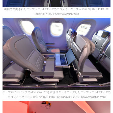
羽田で公開されたエンブラエルE195-E2のエコノミークラス＝19年7月16日 PHOTO:
Tadayuki YOSHIKAWA/Aviation Wire
テーブルに13インチのMacBook Proを置きリクライニングしたエンブラエルE195-E2の
エコノミークラス＝19年7月16日 PHOTO: Tadayuki YOSHIKAWA/Aviation Wire