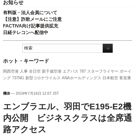
お知らせ
有料版・法人会員について
【注意】詐欺メールにご注意
FACTIVA向け記事提供拡充
日経テレコンへ配信中
ホット・キーワード
関西空港
人事
全日空
新千歳空港
エアバス
787
スターフライヤー
ボーイ
ング
737NG
新型コロナウイルス
ANAホールディングス
日本航空
客室乗
務員
訪日客
ピーチ・アビエーション
航空貨物
A320
キャンペーン
羽田
空港
A350 XWB
777
成田空港
先週の注目記事
伊丹空港
国交省航空局
実
機体
— 2019年7月16日 12:07 JST
績
福岡空港
旅客数
発着回数
国交省
利用実績
LCC
新路線
セントレア
ス
カイマーク
エンブラエル、羽田でE195-E2機
内公開 ビジネスクラスは全席通
路アクセス