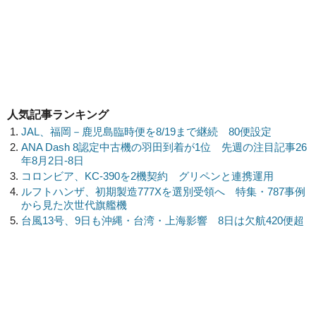
人気記事ランキング
JAL、福岡－鹿児島臨時便を8/19まで継続 80便設定
ANA Dash 8認定中古機の羽田到着が1位 先週の注目記事26
年8月2日-8日
コロンビア、KC-390を2機契約 グリペンと連携運用
ルフトハンザ、初期製造777Xを選別受領へ 特集・787事例
から見た次世代旗艦機
台風13号、9日も沖縄・台湾・上海影響 8日は欠航420便超