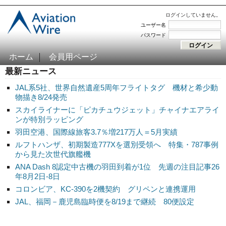
ログインしていません。
ユーザー名
パスワード
ホーム
会員用ページ
最新ニュース
JAL系5社、世界自然遺産5周年フライトタグ 機材と希少動
物描き8/24発売
スカイライナーに「ピカチュウジェット」チャイナエアライ
ンが特別ラッピング
羽田空港、国際線旅客3.7％増217万人＝5月実績
ルフトハンザ、初期製造777Xを選別受領へ 特集・787事例
から見た次世代旗艦機
ANA Dash 8認定中古機の羽田到着が1位 先週の注目記事26
年8月2日-8日
コロンビア、KC-390を2機契約 グリペンと連携運用
JAL、福岡－鹿児島臨時便を8/19まで継続 80便設定