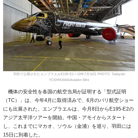
羽田で公開されたエンブラエルE195-E2＝19年7月16日 PHOTO: Tadayuki
YOSHIKAWA/Aviation Wire
機体の安全性を各国の航空当局が証明する「型式証明
（TC）」は、今年4月に取得済みで、6月のパリ航空ショー
にも出展された。エンブラエルは、今月8日からE195-E2の
アジア太平洋ツアーを開始。中国・アモイからスタート
し、これまでにマカオ、ソウル（金浦）を巡り、羽田には
15日に到着した。