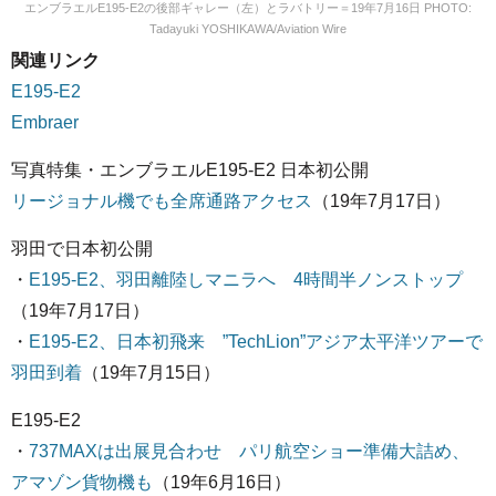
エンブラエルE195-E2の後部ギャレー（左）とラバトリー＝19年7月16日 PHOTO:
Tadayuki YOSHIKAWA/Aviation Wire
関連リンク
E195-E2
Embraer
写真特集・エンブラエルE195-E2 日本初公開
リージョナル機でも全席通路アクセス
（19年7月17日）
羽田で日本初公開
・
E195-E2、羽田離陸しマニラへ 4時間半ノンストップ
（19年7月17日）
・
E195-E2、日本初飛来 ”TechLion”アジア太平洋ツアーで
羽田到着
（19年7月15日）
E195-E2
・
737MAXは出展見合わせ パリ航空ショー準備大詰め、
アマゾン貨物機も
（19年6月16日）