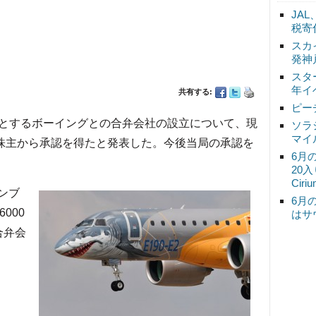
JA
税寄
スカ
発神
スタ
年イ
共有する:
ピー
とするボーイングとの合弁会社の設立について、現
ソラ
マイ
で株主から承認を得たと発表した。今後当局の承認を
6月
20
Ciri
ンブ
6月
000
はサ
合弁会