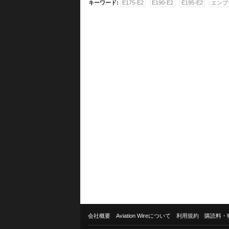
キーワード:
E175-E2
E190-E2
E195-E2
エンブ
会社概要
Aviation Wireについて
利用規約
購読料・