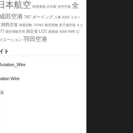
日本航空
全
利用実績
訪日客
伊丹空港
成田空港
787
ボーイング
人事
A320
スター
関西空港
発着回数
737NG
航空貨物
新千歳空港
キャ
LCC
77
国交省
ピ
国交省航空局
新路線
A350 XWB
羽田空港
ビエーション
イト
viation_Wire
ation Wire
SS