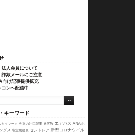
せ
・法人会員について
】詐欺メールにご注意
IVA向け記事提供拡充
レコンへ配信中
・キーワード
エアバス
ANAホ
スカイマーク
先週の注目記事
旅客数
新型コロナウイル
ングス
セントレア
客室乗務員