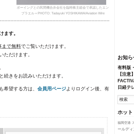
ボーイングとの民間機合弁会社を臨時株主総会で承認したエン
ブラエル＝PHOTO: Tadayuki YOSHIKAWA/Aviation Wire
けます。
事まで無料
でご覧いただけます。
いただけます。
お知ら
。
有料版
【注意
と続きをお読みいただけます。
FACT
日経テ
も希望する方は、
会員用ページ
よりログイン後、有
ホット
福岡空港
ールディ