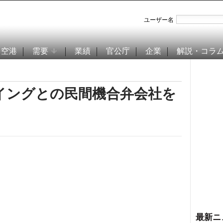
ユーザー名
空港
需要
業績
官公庁
企業
解説・コラ
イングとの民間機合弁会社を
最新ニ