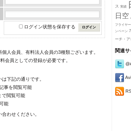
ス
実績
日空
フライヤー
ログイン状態を保存する
7
ンペーン
ーチ・ア
関連サ
有料個人会員、有料法人会員の3種類ございます。
料会員としての登録が必要です。
@A
Avi
いは下記の通りです。
記事を閲覧可能
R
まで閲覧可能
可能
い合わせください。