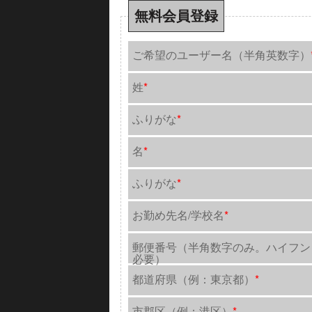
無料会員登録
ご希望のユーザー名（半角英数字）
姓
*
ふりがな
*
名
*
ふりがな
*
お勤め先名/学校名
*
郵便番号（半角数字のみ。ハイフン
必要）
都道府県（例：東京都）
*
市郡区（例：港区）
*