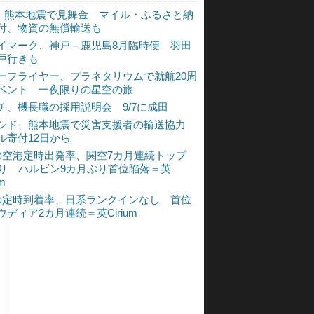
L、熊本地震で見舞金 マイル・ふるさと納
付、物資の無償輸送も
イマーク、神戸－鹿児島8月臨時便 羽田
戸行きも
ーフライヤー、プラネタリウムで就航20周
ベント 一夜限りの星空の旅
チ、機長職の採用説明会 9/7に成田
シド、熊本地震で災害支援者の輸送協力
ル寄付12日から
の空港定時出発率、関空7カ月連続トップ
入り ハルビン9カ月ぶり首位陥落＝英
um
の定時到着率、日系ランクインなし 首位
ウディア2カ月連続＝英Cirium