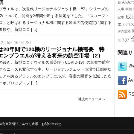
航
ANA
員
ラエルは、次世代リージョナルジェット機「E2」シリーズの
人事
実績
成
5-E2について、開発を3年間中断する決定を下した。「スコープ・
記事
ズ」と呼ばれるリージョナル機に関する米国の労使協定に関する
エアバ
進捗や、新型コロ […]
伊丹空港
787
港
12月5日 16:03 JST
は20年間で120機のリージョナル機需要 特
関連サ
エンブラエルが考える将来の航空市場（2）
続き。新型コロナウイルス感染症（COVID-19）の影響で航空
@A
するニーズも変化する中、リージョナルジェット市場で圧倒的な
ェアを誇るブラジルのエンブラエルが、客室の騒音を低減した次
Avi
ーボプロップ（プ […]
R
過去のニュース →
特定商取引法に基づく表示
お問い合わせ