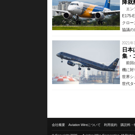
降就
エンブ
E17
クロー
協議の
/ 2021年
日本
集・
前回の
機に対
世界シ
世代タ
会社概要
Aviation Wireについて
利用規約
購読料・