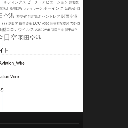
ホールディングス
ピーチ・アビエーション
旅客数
ボーイング
新路線
発着回数
スカイマーク
先週の注目
田空港
関西空港
国交省
セントレア
利用実績
ス
LCC
777
訪日客
航空貨物
A320
国交省航空局
737NG
新型コロナウイルス
A350 XWB
福岡空港
新千歳空
全日空
羽田空港
イト
viation_Wire
ation Wire
SS