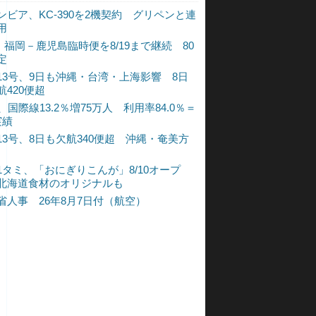
ンビア、KC-390を2機契約 グリペンと連
用
L、福岡－鹿児島臨時便を8/19まで継続 80
定
13号、9日も沖縄・台湾・上海影響 8日
航420便超
、国際線13.2％増75万人 利用率84.0％＝
実績
13号、8日も欠航340便超 沖縄・奄美方
1タミ、「おにぎりこんが」8/10オープ
北海道食材のオリジナルも
省人事 26年8月7日付（航空）