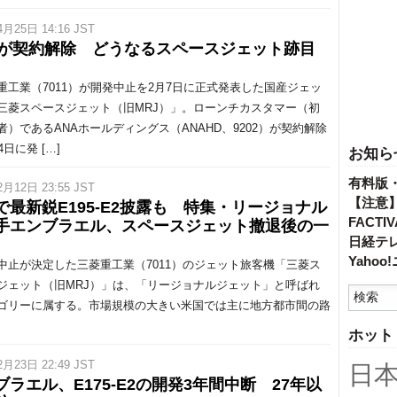
4月25日 14:16 JST
Aが契約解除 どうなるスペースジェット跡目
工業（7011）が開発中止を2月7日に正式発表した国産ジェッ
三菱スペースジェット（旧MRJ）」。ローンチカスタマー（初
者）であるANAホールディングス（ANAHD、9202）が契約解除
4日に発 […]
お知ら
有料版
2月12日 23:55 JST
【注意
で最新鋭E195-E2披露も 特集・リージョナル
FACT
手エンブラエル、スペースジェット撤退後の一
日経テ
Yaho
止が決定した三菱重工業（7011）のジェット旅客機「三菱ス
ジェット（旧MRJ）」は、「リージョナルジェット」と呼ばれ
ゴリーに属する。市場規模の大きい米国では主に地方都市間の路
ホット
2月23日 22:49 JST
日
ブラエル、E175-E2の開発3年間中断 27年以