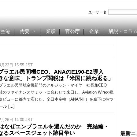
ユーザー名
空港
需要
業績
官公庁
企業
解説・コラ
4月22日 15:55 JST
ブラエル民間機CEO、ANAのE190-E2導入
きな意味」トランプ関税は「米国に跳ね返る」
ラエル民間航空機部門のアルジャン・マイヤー社長兼CEO
のファイナンスサミットに合わせて来日し、Aviation Wireの単
タビューに都内で応じた。全日本空輸（ANA/NH）を傘下に持つ
ール […]
2月26日 14:00 JST
Aはなぜエンブラエルを選んだのか 完結編・
なるスペースジェット跡目争い
最新ニ