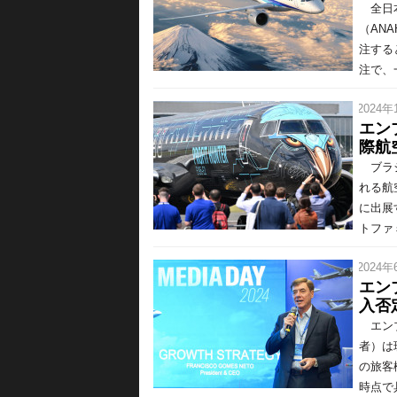
全日本
（ANA
注する
注で、一
/ 2024年
エン
際航
ブラジ
れる航
に出展
トファ
/ 2024年
エンブ
入否
エンブ
者）は
の旅客
時点で