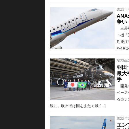
/ 2023年
AN
争い
三菱重
ト機「
期発注
を4月2
/ 2023年
羽田
最大
手
開発中
ペース
るカテ
線に、欧州では国をまたぐ域 […]
/ 2022年
エン