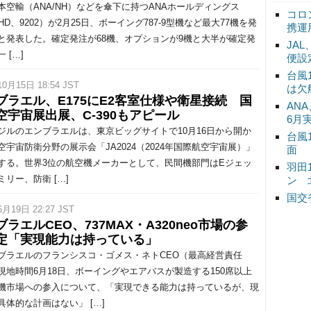
空輸（ANA/NH）などを傘下に持つANAホールディングス
コロ
HD、9202）が2月25日、ボーイング787-9型機など最大77機を発
携運
と発表した。確定発注が68機、オプションが9機と大半が確定発
JA
 […]
便設
台風
10月15日 18:54 JST
は欠
ブラエル、E175にE2客室仕様や衛星接続 国
ANA
空宇宙展出展、C-390もアピール
6月
ルのエンブラエルは、東京ビッグサイトで10月16日から開か
台風
空宇宙防衛分野の展示会「JA2024（2024年国際航空宇宙展）」
面
する。世界3位の航空機メーカーとして、民間機部門はEジェッ
羽田
ミリー、防衛 […]
ン 
国交
6月19日 22:27 JST
ラエルCEO、737MAX・A320neo市場の参
定「実現能力は持っている」
ラエルのフランシスコ・ゴメス・ネトCEO（最高経営責任
現地時間6月18日、ボーイングやエアバスが製造する150席以上
機市場への参入について、「実現できる能力は持っているが、現
具体的な計画はない」 […]