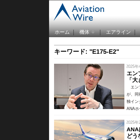
ホーム
機体
エアライン
キーワード: "E175-E2"
/ 2025年
エン
「大
エンブ
が、同社
独イン
ANAホ
/ 2025年
AN
どう