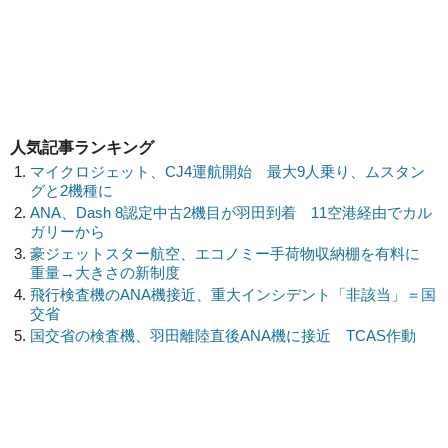
人気記事ランキング
マイクロジェット、CJ4運航開始 最大9人乗り、ムスタン
グと2機種に
ANA、Dash 8認定中古2機目が羽田到着 11空港経由でカル
ガリーから
豪ジェットスター航空、エコノミー手荷物収納棚を有料に
重量→大きさの新制度
飛行検査機のANA機接近、重大インシデント「非該当」＝国
交省
国交省の検査機、羽田離陸直後ANA機に接近 TCAS作動