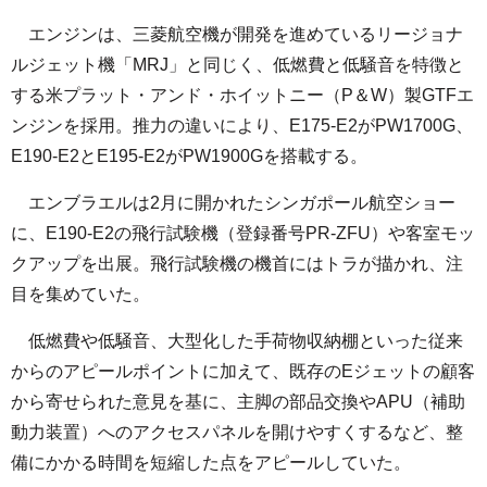
エンジンは、三菱航空機が開発を進めているリージョナ
ルジェット機「MRJ」と同じく、低燃費と低騒音を特徴と
する米プラット・アンド・ホイットニー（P＆W）製GTFエ
ンジンを採用。推力の違いにより、E175-E2がPW1700G、
E190-E2とE195-E2がPW1900Gを搭載する。
エンブラエルは2月に開かれたシンガポール航空ショー
に、E190-E2の飛行試験機（登録番号PR-ZFU）や客室モッ
クアップを出展。飛行試験機の機首にはトラが描かれ、注
目を集めていた。
低燃費や低騒音、大型化した手荷物収納棚といった従来
からのアピールポイントに加えて、既存のEジェットの顧客
から寄せられた意見を基に、主脚の部品交換やAPU（補助
動力装置）へのアクセスパネルを開けやすくするなど、整
備にかかる時間を短縮した点をアピールしていた。