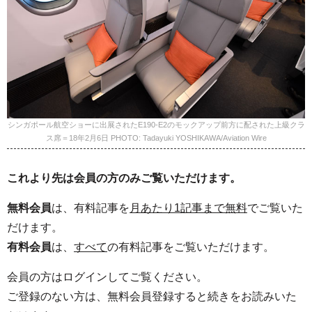
シンガポール航空ショーに出展されたE190-E2のモックアップ前方に配された上級クラ
ス席＝18年2月6日 PHOTO: Tadayuki YOSHIKAWA/Aviation Wire
これより先は会員の方のみご覧いただけます。
無料会員
は、有料記事を
月あたり1記事まで無料
でご覧いた
だけます。
有料会員
は、
すべて
の有料記事をご覧いただけます。
会員の方はログインしてご覧ください。
ご登録のない方は、無料会員登録すると続きをお読みいた