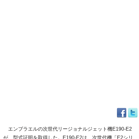
エンブラエルの次世代リージョナルジェット機E190-E2
が、型式証明を取得した。E190-E2は、次世代機「E2シリ