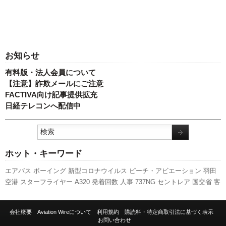
お知らせ
有料版・法人会員について
【注意】詐欺メールにご注意
FACTIVA向け記事提供拡充
日経テレコンへ配信中
ホット・キーワード
エアバス
ボーイング
新型コロナウイルス
ピーチ・アビエーション
羽田
空港
スターフライヤー
A320
発着回数
人事
737NG
セントレア
国交省
客
室乗務員
実績
先週の注目記事
福岡空港
訪日客
成田空港
ANAホールディ
ングス
LCC
787
新千歳空港
旅客数
キャンペーン
伊丹空港
新路線
関西
会社概要
Aviation Wireについて
利用規約
購読料・特定商取引法に基づく表示
空港
国交省航空局
全日空
A350 XWB
日本航空
利用実績
777
航空貨物
お問い合わせ
スカイマーク