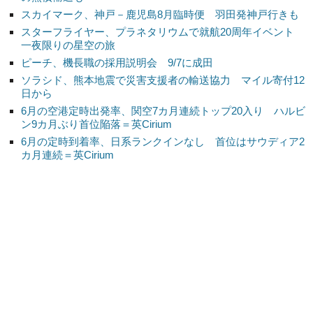
スカイマーク、神戸－鹿児島8月臨時便 羽田発神戸行きも
スターフライヤー、プラネタリウムで就航20周年イベント
一夜限りの星空の旅
ピーチ、機長職の採用説明会 9/7に成田
ソラシド、熊本地震で災害支援者の輸送協力 マイル寄付12
日から
6月の空港定時出発率、関空7カ月連続トップ20入り ハルビ
ン9カ月ぶり首位陥落＝英Cirium
6月の定時到着率、日系ランクインなし 首位はサウディア2
カ月連続＝英Cirium