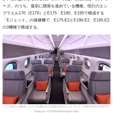
ーズ」のうち、最初に開発を進めている機種。現行のエン
ブラエル170（E170）とE175、E190、E195で構成する
「Eジェット」の後継機で、E175-E2とE190-E2、E195-E2
の3機種で構成する。
シンガポール航空ショーに出展されたE190-E2のモックアップ＝18年2月6日 PHOTO:
Tadayuki YOSHIKAWA/Aviation Wire