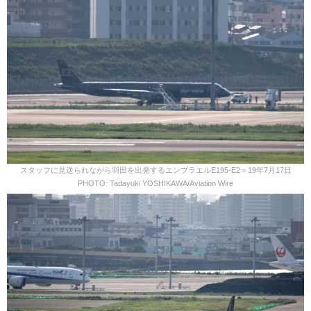
スタッフに見送られながら羽田を出発するエンブラエルE195-E2＝19年7月17日
PHOTO: Tadayuki YOSHIKAWA/Aviation Wire