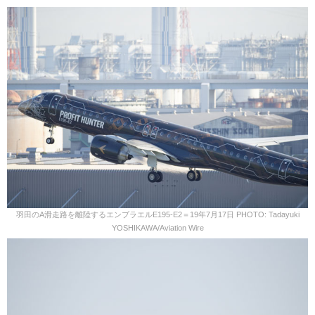
羽田のA滑走路を離陸するエンブラエルE195-E2＝19年7月17日 PHOTO: Tadayuki
YOSHIKAWA/Aviation Wire