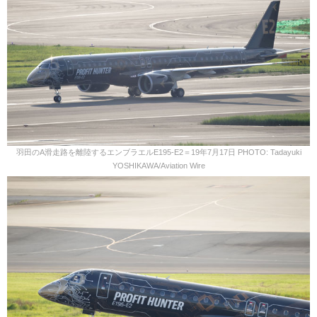
羽田のA滑走路を離陸するエンブラエルE195-E2＝19年7月17日 PHOTO: Tadayuki
YOSHIKAWA/Aviation Wire