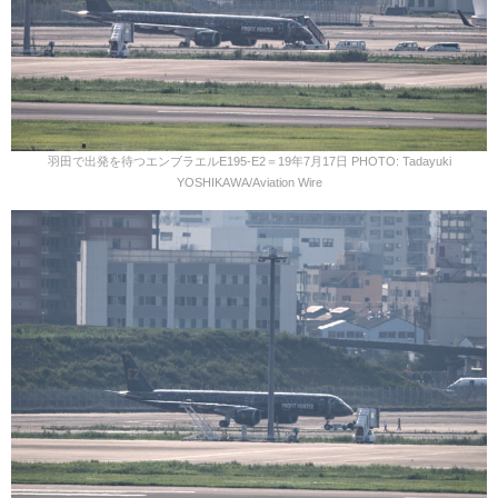
羽田で出発を待つエンブラエルE195-E2＝19年7月17日 PHOTO: Tadayuki
YOSHIKAWA/Aviation Wire