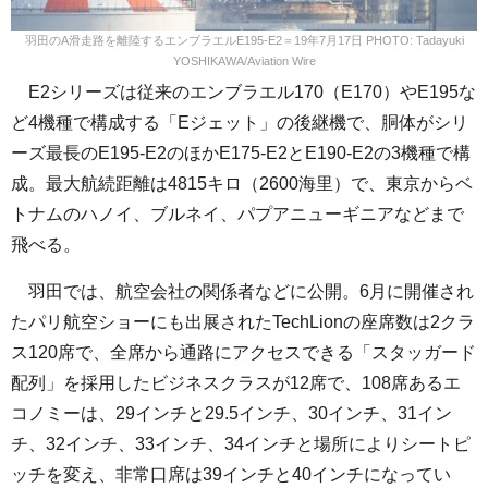
羽田のA滑走路を離陸するエンブラエルE195-E2＝19年7月17日 PHOTO: Tadayuki
YOSHIKAWA/Aviation Wire
E2シリーズは従来のエンブラエル170（E170）やE195な
ど4機種で構成する「Eジェット」の後継機で、胴体がシリ
ーズ最長のE195-E2のほかE175-E2とE190-E2の3機種で構
成。最大航続距離は4815キロ（2600海里）で、東京からベ
トナムのハノイ、ブルネイ、パプアニューギニアなどまで
飛べる。
羽田では、航空会社の関係者などに公開。6月に開催され
たパリ航空ショーにも出展されたTechLionの座席数は2クラ
ス120席で、全席から通路にアクセスできる「スタッガード
配列」を採用したビジネスクラスが12席で、108席あるエ
コノミーは、29インチと29.5インチ、30インチ、31イン
チ、32インチ、33インチ、34インチと場所によりシートピ
ッチを変え、非常口席は39インチと40インチになってい