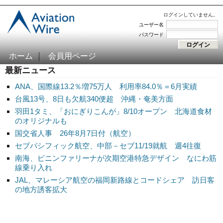
ログインしていません。
ユーザー名
パスワード
ホーム
会員用ページ
最新ニュース
ANA、国際線13.2％増75万人 利用率84.0％＝6月実績
台風13号、8日も欠航340便超 沖縄・奄美方面
羽田1タミ、「おにぎりこんが」8/10オープン 北海道食材
のオリジナルも
国交省人事 26年8月7日付（航空）
セブパシフィック航空、中部－セブ11/19就航 週4往復
南海、ピニンファリーナが次期空港特急デザイン なにわ筋
線乗り入れ
JAL、マレーシア航空の福岡新路線とコードシェア 訪日客
の地方誘客拡大