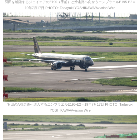
羽田を離陸するジェイエアのE190（手前）と滑走路へ向かうエンブラエルE195-E2＝
19年7月17日 PHOTO: Tadayuki YOSHIKAWA/Aviation Wire
羽田のA滑走路へ進入するエンブラエルE195-E2＝19年7月17日 PHOTO: Tadayuki
YOSHIKAWA/Aviation Wire