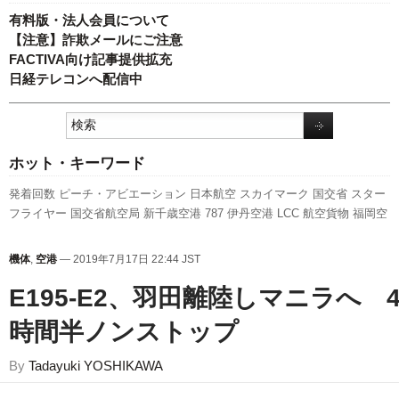
有料版・法人会員について
【注意】詐欺メールにご注意
FACTIVA向け記事提供拡充
日経テレコンへ配信中
ホット・キーワード
発着回数
ピーチ・アビエーション
日本航空
スカイマーク
国交省
スター
フライヤー
国交省航空局
新千歳空港
787
伊丹空港
LCC
航空貨物
福岡空
港
ANAホールディングス
新路線
ボーイング
先週の注目記事
全日空
羽田
空港
利用実績
A350 XWB
A320
関西空港
セントレア
実績
客室乗務員
訪
機体
,
空港
— 2019年7月17日 22:44 JST
日客
737NG
キャンペーン
人事
成田空港
777
旅客数
エアバス
新型コロ
ナウイルス
E195-E2、羽田離陸しマニラへ 
時間半ノンストップ
By
Tadayuki YOSHIKAWA