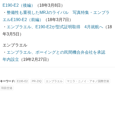
E190-E2（後編）
（18年3月8日）
・
整備性も重視したMRJのライバル 写真特集・エンブラ
エルE190-E2（前編）
（18年3月7日）
・
エンブラエル、E190-E2が型式証明取得 4月就航へ
（18
年3月5日）
エンブラエル
・
エンブラエル、ボーイングとの民間機合弁会社を承認
年内設立
（19年2月27日）
キーワード:
E195-E2
PR-ZIQ
エンブラエル
マニラ・ニノイ・アキノ国際空港
羽田空港