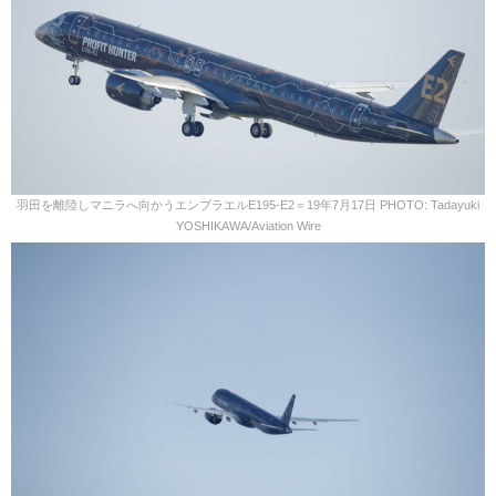
羽田を離陸しマニラへ向かうエンブラエルE195-E2＝19年7月17日 PHOTO: Tadayuki
YOSHIKAWA/Aviation Wire