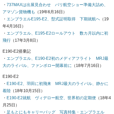
・
737MAXは出展見合わせ パリ航空ショー準備大詰め、
アマゾン貨物機も
（19年6月16日）
・
エンブラエルE195-E2、型式証明取得 下期就航へ
（19
年4月16日）
・
エンブラエル、E195-E2ロールアウト 数カ月以内に初
飛行
（17年3月8日）
E190-E2搭乗記
・
エンブラエル、E190-E2初のメディアフライト MRJ最
大のライバル、ファンボロー開幕前に
（18年7月16日）
E190-E2
・
E190-E2、羽田に初飛来 MRJ最大のライバル、静かに
着陸
（18年10月15日）
・
E190-E2就航 ヴィデロー航空、世界初の定期便
（18年4
月25日）
・
足もとにもキャリーバッグ 写真特集・エンブラエル