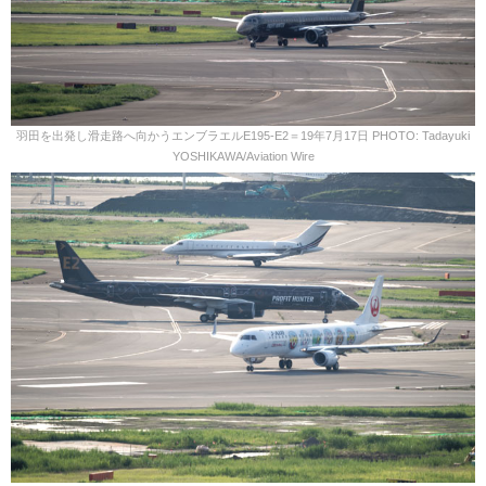
羽田を出発し滑走路へ向かうエンブラエルE195-E2＝19年7月17日 PHOTO: Tadayuki
YOSHIKAWA/Aviation Wire