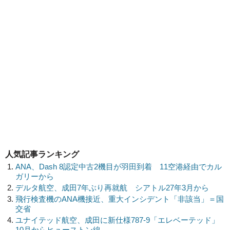
人気記事ランキング
ANA、Dash 8認定中古2機目が羽田到着 11空港経由でカル
ガリーから
デルタ航空、成田7年ぶり再就航 シアトル27年3月から
飛行検査機のANA機接近、重大インシデント「非該当」＝国
交省
ユナイテッド航空、成田に新仕様787-9「エレベーテッド」
10月からヒューストン線