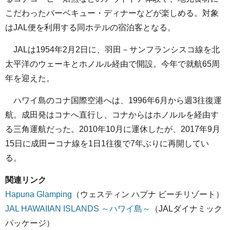
こだわったバーベキュー・ディナーなどが楽しめる。対象
はJAL便を利用する同ホテルの宿泊客となる。
JALは1954年2月2日に、羽田－サンフランシスコ線を北
太平洋のウェーキとホノルル経由で開設。今年で就航65周
年を迎えた。
ハワイ島のコナ国際空港へは、1996年6月から週3往復運
航。成田発はコナへ直行し、コナからはホノルルを経由す
る三角運航だった。2010年10月に運休したが、2017年9月
15日に成田ーコナ線を1日1往復で7年ぶりに再開してい
る。
関連リンク
Hapuna Glamping
（ウェスティン ハプナ ビーチリゾート）
JAL HAWAIIAN ISLANDS ～ハワイ島～
（JALダイナミック
パッケージ）