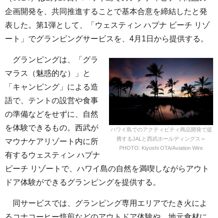
企画開発を、共同推進することで基本合意を締結したと発
表した。第1弾として、「ウェスティン ハプナ ビーチ リゾ
ート」でグランピングサービスを、4月1日から提供する。
グランピングは、「グラ
マラス（魅惑的な）」と
「キャンピング」による造
語で、テントの設営や食事
の準備などをせずに、自然
を体験できるもの。西武が
ハワイ島でのアクティビティ商品開発で提
携するJALと西武ホールディングス＝
マウナケアリゾート内に所
PHOTO: Kiyoshi OTA/Aviation Wire
有するウェスティン ハプナ
ビーチ リゾートで、ハワイ島の自然を満喫しながらアウト
ドア体験ができるグランピングを提供する。
同サービスでは、グランピング専用エリアでたき火によ
るコナコーヒー焙煎などのアウトドア体験や、地元食材に