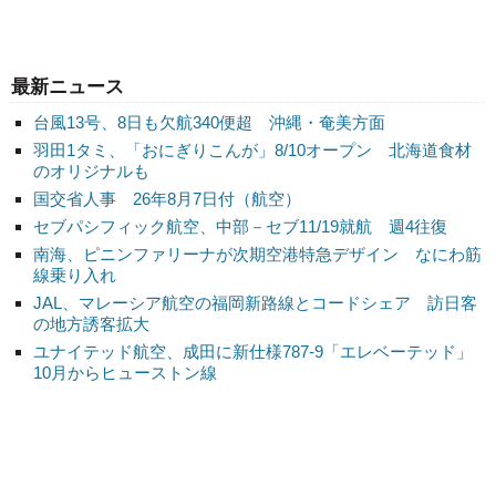
最新ニュース
台風13号、8日も欠航340便超 沖縄・奄美方面
羽田1タミ、「おにぎりこんが」8/10オープン 北海道食材
のオリジナルも
国交省人事 26年8月7日付（航空）
セブパシフィック航空、中部－セブ11/19就航 週4往復
南海、ピニンファリーナが次期空港特急デザイン なにわ筋
線乗り入れ
JAL、マレーシア航空の福岡新路線とコードシェア 訪日客
の地方誘客拡大
ユナイテッド航空、成田に新仕様787-9「エレベーテッド」
10月からヒューストン線