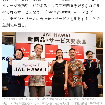
イレージ提携や、ビジネスクラスで機内食を好きな時に食
べられるサービスなど、「Style yourself」をコンセプト
に、乗客ひとり一人に合わせたサービスを用意することで
差別化を図る。
ハワイ路線の新サービスをPRするJALの大貫常務（左から2人目）、長谷川潤さん（中
央）、ハワイ州観光局のエリック高畑局長（右から2人目）、客室乗務員＝18年9月13