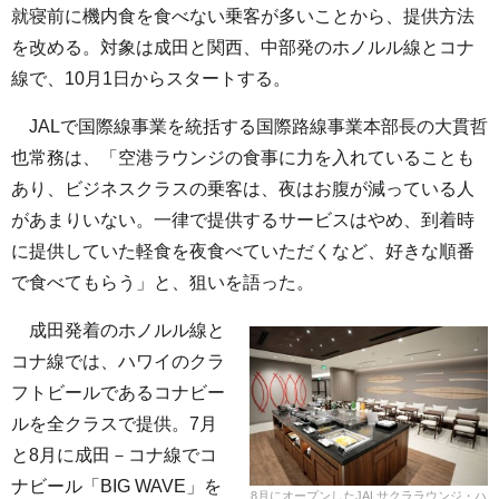
就寝前に機内食を食べない乗客が多いことから、提供方法
を改める。対象は成田と関西、中部発のホノルル線とコナ
線で、10月1日からスタートする。
JALで国際線事業を統括する国際路線事業本部長の大貫哲
也常務は、「空港ラウンジの食事に力を入れていることも
あり、ビジネスクラスの乗客は、夜はお腹が減っている人
があまりいない。一律で提供するサービスはやめ、到着時
に提供していた軽食を夜食べていただくなど、好きな順番
で食べてもらう」と、狙いを語った。
成田発着のホノルル線と
コナ線では、ハワイのクラ
フトビールであるコナビー
ルを全クラスで提供。7月
と8月に成田－コナ線でコ
ナビール「BIG WAVE」を
8月にオープンしたJALサクララウンジ・ハ