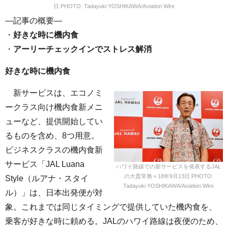
日 PHOTO: Tadayuki YOSHIKAWA/Aviation Wire
—記事の概要—
・
好きな時に機内食
・
アーリーチェックインでストレス解消
好きな時に機内食
新サービスは、エコノミ
ークラス向け機内食新メニ
ューなど、提供開始してい
るものを含め、8つ用意。
ビジネスクラスの機内食新
サービス「JAL Luana
ハワイ路線での新サービスを発表するJAL
の大貫常務＝18年9月13日 PHOTO:
Style（ルアナ・スタイ
Tadayuki YOSHIKAWA/Aviation Wire
ル）」は、日本出発便が対
象。これまでは同じタイミングで提供していた機内食を、
乗客が好きな時に頼める。JALのハワイ路線は夜便のため、