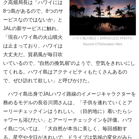
ク高畑局長は「ハワイには
8つ島があるので、8つのサ
ービスなのではないか」と
JALの新サービスに触れ、
「現在ハワイ島の火山噴火
ハワイ島の朝日＝18年8月22日 PHOTO:
Kiyoshi OTA/Aviation Wire
は止まっており、ハワイは
大丈夫だ。貿易風が毎日吹
いているので、“自然の換気扇”のようで、空気をきれいにし
てくれる。ハワイ島はアクティビティもたくさんあるの
で、ぜひ訪れて欲しい」と呼びかけた。
ハワイ島出身でJALハワイ路線のイメージキャラクターを
務めるモデルの長谷川潤さんは、「子供を連れていくとア
ーリーチェックインはうれしい。（目的地に）着いたらシ
ャワーも浴びたい」とアーリーチェックインを評価。ハワ
イ島については、「大自然が本当に美しく、毎回感動す
る。星空や夕日がきれいで、ドライブは気候の変化がみら