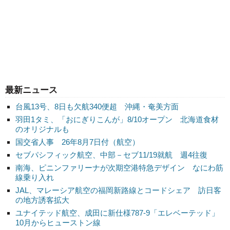
最新ニュース
台風13号、8日も欠航340便超 沖縄・奄美方面
羽田1タミ、「おにぎりこんが」8/10オープン 北海道食材
のオリジナルも
国交省人事 26年8月7日付（航空）
セブパシフィック航空、中部－セブ11/19就航 週4往復
南海、ピニンファリーナが次期空港特急デザイン なにわ筋
線乗り入れ
JAL、マレーシア航空の福岡新路線とコードシェア 訪日客
の地方誘客拡大
ユナイテッド航空、成田に新仕様787-9「エレベーテッド」
10月からヒューストン線