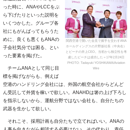
った時に、ANAやLCCをぶ
ら下げたりといった説明を
いくつかした。グループ各
社にもがんばってもらうた
めに、良くも悪くもANAの
関西空港で開いた会見で握手を交わすANA
ホールディングスの片野坂社長（中央右）
子会社気分では困る、とい
とピーチの井上CEO。当初から独立性を考
った要素を掲げた。
慮したピーチは成功した＝17年2月24日
PHOTO: Tadayuki YOSHIKAWA/Aviation
チームANAとして同じ目
Wire
標を掲げながらも、例えば
空港のハンドリング会社には、外国の航空会社からどんど
ん受託して外貨を稼いで欲しい。ANAHDは箸の上げ下ろし
を指示しないから、運航分野ではない会社も、自分たちの
武器を生かして欲しい。
それこそ、採用計画も自分たちで立てればいい。ANAの
人事を向きながら相談する必要はない。その代わり、責任