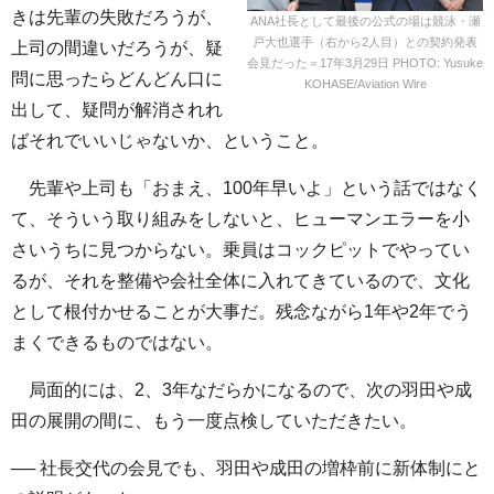
きは先輩の失敗だろうが、
ANA社長として最後の公式の場は競泳・瀬
戸大也選手（右から2人目）との契約発表
上司の間違いだろうが、疑
会見だった＝17年3月29日 PHOTO: Yusuke
問に思ったらどんどん口に
KOHASE/Aviation Wire
出して、疑問が解消されれ
ばそれでいいじゃないか、ということ。
先輩や上司も「おまえ、100年早いよ」という話ではなく
て、そういう取り組みをしないと、ヒューマンエラーを小
さいうちに見つからない。乗員はコックピットでやってい
るが、それを整備や会社全体に入れてきているので、文化
として根付かせることが大事だ。残念ながら1年や2年でう
まくできるものではない。
局面的には、2、3年なだらかになるので、次の羽田や成
田の展開の間に、もう一度点検していただきたい。
── 社長交代の会見でも、羽田や成田の増枠前に新体制にと