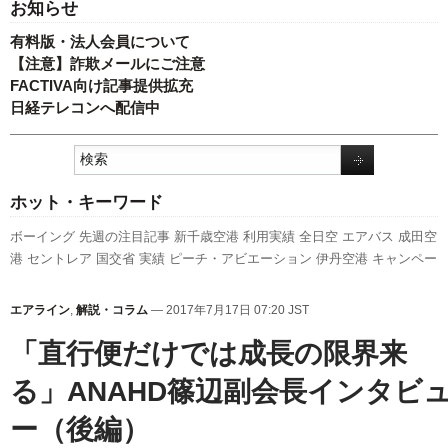
お知らせ
有料版・法人会員について
【注意】詐欺メールにご注意
FACTIVA向け記事提供拡充
日経テレコンへ配信中
ホット・キーワード
ボーイング
先週の注目記事
新千歳空港
利用実績
全日空
エアバス
成田空
港
セントレア
国交省
実績
ピーチ・アビエーション
伊丹空港
キャンペー
ン
関西空港
人事
航空貨物
787
777
スカイマーク
新型コロナウイルス
新
路線
訪日客
客室乗務員
LCC
旅客数
羽田空港
発着回数
737NG
スターフ
エアライン
,
解説・コラム
— 2017年7月17日 07:20 JST
ライヤー
国交省航空局
A350 XWB
日本航空
ANAホールディングス
福岡
「直行便だけでは成長の限界来
空港
A320
る」ANAHD篠辺副会長インタビ
ー（後編）