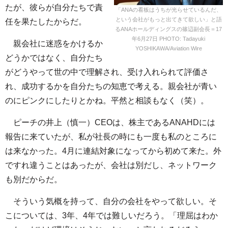
たが、彼らが自分たちで責
「ANAの看板はうちが光らせているんだ、
という会社がもっと出てきて欲しい」と語
任を果たしたからだ。
るANAホールディングスの篠辺副会長＝17
年6月27日 PHOTO: Tadayuki
親会社に迷惑をかけるか
YOSHIKAWA/Aviation Wire
どうかではなく、自分たち
がどうやって世の中で理解され、受け入れられて評価さ
れ、成功するかを自分たちの知恵で考える。親会社が青い
のにピンクにしたりとかね。平然と相談もなく（笑）。
ピーチの井上（慎一）CEOは、株主であるANAHDには
報告に来ていたが、私が社長の時にも一度も私のところに
は来なかった。4月に連結対象になってから初めて来た。外
ですれ違うことはあったが、会社は別だし、ネットワーク
も別だからだ。
そういう気概を持って、自分の会社をやって欲しい。そ
こについては、3年、4年では難しいだろう。「理屈はわか