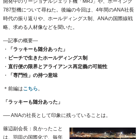
開発中のリージョナルジェット機「MRJ」や、ボーイング
787型機について尋ねた。後編の今回は、4年間のANA社長
時代の振り返りや、ホールディングス制、ANAの国際線戦
略、求める人材像などを聞いた。
—記事の概要—
・
「ラッキーも随分あった」
・
ピーチで生きたホールディングス制
・
直行便の限界とアライアンス再定義の可能性
・
「専門性」の持つ意味
＊前編は
こちら
。
「ラッキーも随分あった」
── ANAの社長として印象に残っていることは。
篠辺副会長：良かったこと
は、羽田の国際化で、毎年