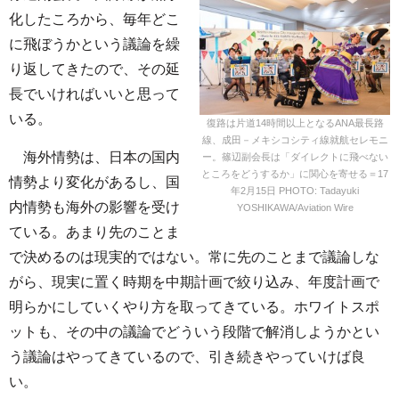
化したころから、毎年どこ
に飛ぼうかという議論を繰
り返してきたので、その延
長でいければいいと思って
いる。
復路は片道14時間以上となるANA最長路
線、成田－メキシコシティ線就航セレモニ
海外情勢は、日本の国内
ー。篠辺副会長は「ダイレクトに飛べない
ところをどうするか」に関心を寄せる＝17
情勢より変化があるし、国
年2月15日 PHOTO: Tadayuki
内情勢も海外の影響を受け
YOSHIKAWA/Aviation Wire
ている。あまり先のことま
で決めるのは現実的ではない。常に先のことまで議論しな
がら、現実に置く時期を中期計画で絞り込み、年度計画で
明らかにしていくやり方を取ってきている。ホワイトスポ
ットも、その中の議論でどういう段階で解消しようかとい
う議論はやってきているので、引き続きやっていけば良
い。