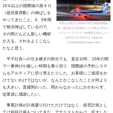
10％以上の国際線の座キロ
（提供座席数）の伸ばしを
やってきたこと。4、5年間
羽田を出発するANAの787定期便再開初
で相当伸ばしているので、
便。篠辺氏が社長就任した13年は787がバ
ッテリートラブルで一時運航を停止した＝
その間どんどん新しい機材
13年6月1日 PHOTO: Tadayuki
が入る。それをよくこなし
YOSHIKAWA/Aviation Wire
たなと思う。
平子社長への引き継ぎの部分でも、直近10年、15年の間
で一番伸びが厳しい時期を乗り切り、国際線の予約システ
ムもアルティアに切り替えたりした。お客様にご迷惑をか
けてないわけではないが、なんとかこなしたことが何より
も大きい。直接関わった、関わらなかったにかかわらず、
従業員に感謝したい。
事業計画が計画通り行けただけではなく、経営計画とし
ては利益計画もついてきた。アナリストからは、拡大しな