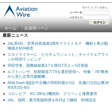
ログインしていません。
ユーザー名
パスワード
ホーム
会員用ページ
最新ニュース
JAL系5社、世界自然遺産5周年フライトタグ 機材と希少動
物描き8/24発売
スカイライナーに「ピカチュウジェット」チャイナエアライ
ンが特別ラッピング
羽田空港、国際線旅客3.7％増217万人＝5月実績
ルフトハンザ、初期製造777Xを選別受領へ 特集・787事例
から見た次世代旗艦機
ANA Dash 8認定中古機の羽田到着が1位 先週の注目記事26
年8月2日-8日
コロンビア、KC-390を2機契約 グリペンと連携運用
JAL、福岡－鹿児島臨時便を8/19まで継続 80便設定