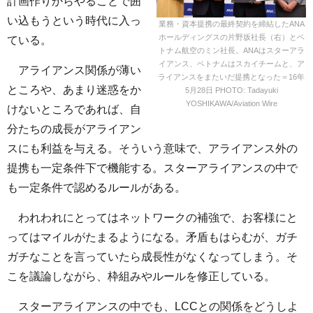
計画作りからやることで囲
い込もうという時代に入っ
業務・資本提携の最終契約を締結したANA
ホールディングスの片野坂社長（右）とベ
ている。
トナム航空のミン社長。ANAはスターアラ
イアンス、ベトナムはスカイチームと、ア
アライアンス関係が薄い
ライアンスをまたいだ提携となった＝16年
ところや、あまり迷惑をか
5月28日 PHOTO: Tadayuki
YOSHIKAWA/Aviation Wire
けないところであれば、自
分たちの成長がアライアン
スにも利益を与える。そういう意味で、アライアンス外の
提携も一定条件下で機能する。スターアライアンスの中で
も一定条件で認めるルールがある。
われわれにとってはネットワークの補強で、お客様にと
ってはマイルがたまるようになる。矛盾もはらむが、ガチ
ガチなことを言っていたら成長性がなくなってしまう。そ
こを議論しながら、枠組みやルールを修正している。
スターアライアンスの中でも、LCCとの関係をどうしよ