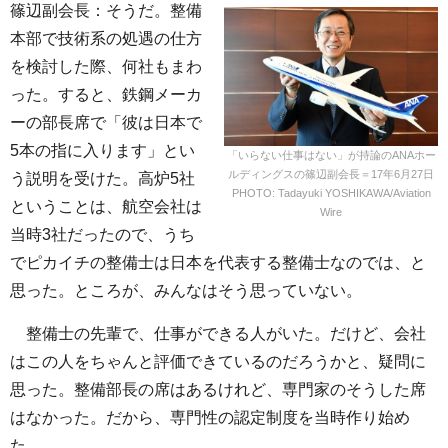
篠辺副会長：そうだ。整備
本部で技術系の処遇の仕方
を検討した際、何社もまわ
った。すると、鉄鋼メーカ
ーの部長席で「彼は日本で
5本の指に入ります」とい
「いらない仕事はない」が持論のANAホー
ルディングスの篠辺副会長＝17年6月27日
う説明を受けた。高炉5社
PHOTO: Tadayuki YOSHIKAWA/Aviation
ということは、航空会社は
Wire
当時3社だったので、うち
でピカイチの整備士は日本を代表する整備士なのでは、と
思った。ところが、みんなはそう思っていない。
整備士の先輩で、仕事ができる人がいた。だけど、会社
はこの人をちゃんと評価できているのだろうかと、疑問に
思った。整備部長の席はあるけれど、専門家のそうした席
はなかった。だから、専門性の認定制度を当時作り始め
た。