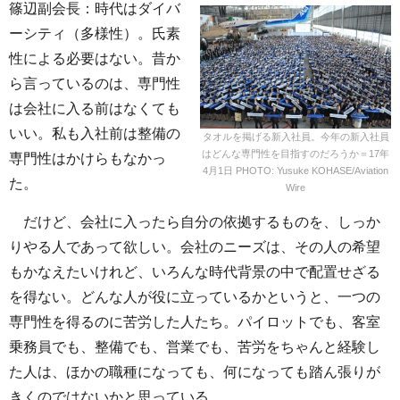
篠辺副会長：時代はダイバ
ーシティ（多様性）。氏素
性による必要はない。昔か
ら言っているのは、専門性
は会社に入る前はなくても
いい。私も入社前は整備の
タオルを掲げる新入社員。今年の新入社員
はどんな専門性を目指すのだろうか＝17年
専門性はかけらもなかっ
4月1日 PHOTO: Yusuke KOHASE/Aviation
た。
Wire
だけど、会社に入ったら自分の依拠するものを、しっか
りやる人であって欲しい。会社のニーズは、その人の希望
もかなえたいけれど、いろんな時代背景の中で配置せざる
を得ない。どんな人が役に立っているかというと、一つの
専門性を得るのに苦労した人たち。パイロットでも、客室
乗務員でも、整備でも、営業でも、苦労をちゃんと経験し
た人は、ほかの職種になっても、何になっても踏ん張りが
きくのではないかと思っている。