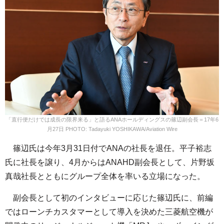
「直行便だけでは成長の限界来る」と語るANAホールディングスの篠辺副会長＝17年6
月27日 PHOTO: Tadayuki YOSHIKAWA/Aviation Wire
篠辺氏は今年3月31日付でANAの社長を退任。平子裕志
氏に社長を譲り、4月からはANAHD副会長として、片野坂
真哉社長とともにグループ全体を率いる立場になった。
副会長として初のインタビューに応じた篠辺氏に、前編
ではローンチカスタマーとして導入を決めた三菱航空機が