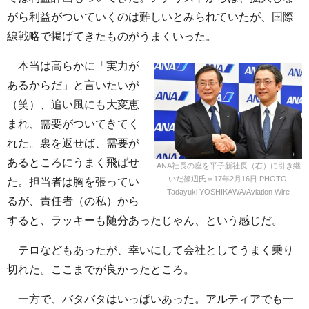
がら利益がついていくのは難しいとみられていたが、国際
線戦略で掲げてきたものがうまくいった。
本当は高らかに「実力が
あるからだ」と言いたいが
（笑）、追い風にも大変恵
まれ、需要がついてきてく
れた。裏を返せば、需要が
あるところにうまく飛ばせ
ANA社長の座を平子新社長（右）に引き継
いだ篠辺氏＝17年2月16日 PHOTO:
た。担当者は胸を張ってい
Tadayuki YOSHIKAWA/Aviation Wire
るが、責任者（の私）から
すると、ラッキーも随分あったじゃん、という感じだ。
テロなどもあったが、幸いにして会社としてうまく乗り
切れた。ここまでが良かったところ。
一方で、バタバタはいっぱいあった。アルティアでも一