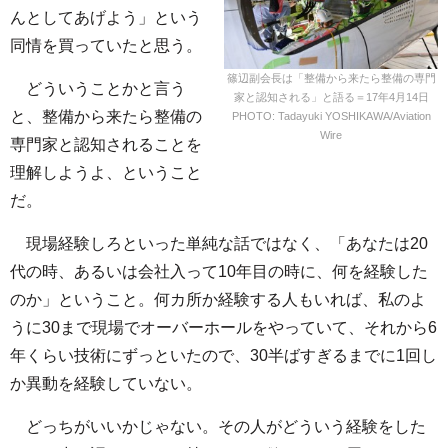
んとしてあげよう」という
同情を買っていたと思う。
篠辺副会長は「整備から来たら整備の専門
どういうことかと言う
家と認知される」と語る＝17年4月14日
と、整備から来たら整備の
PHOTO: Tadayuki YOSHIKAWA/Aviation
Wire
専門家と認知されることを
理解しようよ、ということ
だ。
現場経験しろといった単純な話ではなく、「あなたは20
代の時、あるいは会社入って10年目の時に、何を経験した
のか」ということ。何カ所か経験する人もいれば、私のよ
うに30まで現場でオーバーホールをやっていて、それから6
年くらい技術にずっといたので、30半ばすぎるまでに1回し
か異動を経験していない。
どっちがいいかじゃない。その人がどういう経験をした