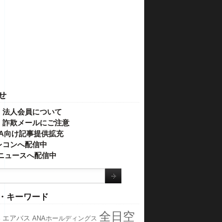
せ
・法人会員について
】詐欺メールにご注意
IVA向け記事提供拡充
レコンへ配信中
o!ニュースへ配信中
・キーワード
全日空
港
エアバス
ANAホールディングス