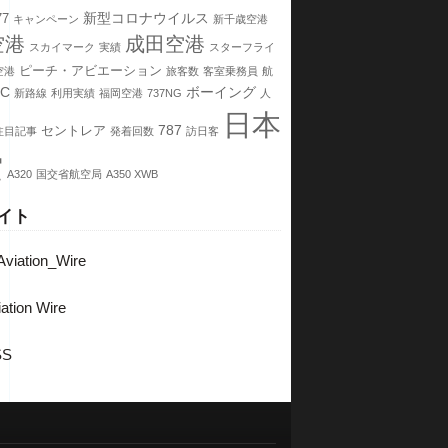
新型コロナウイルス
77
キャンペーン
新千歳空港
空港
成田空港
スカイマーク
実績
スターフライ
ピーチ・アビエーション
空港
旅客数
客室乗務員
航
CC
ボーイング
新路線
利用実績
福岡空港
737NG
人
日本
787
セントレア
注目記事
発着回数
訪日客
空
A320
国交省航空局
A350 XWB
イト
viation_Wire
ation Wire
SS