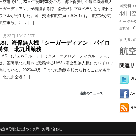
空港で11月23日午後6時30分ごろ、海上保安庁の遠隔操縦無人
国交省
7
ーガーディアン」が着陸する際、滑走路にプロペラなどを接触さ
羽田
ラブルが発生した。国土交通省航空局（JCAB）は、航空法が定
ヤー
伊丹
航空事故」につ […]
L
空貨物
11月23日 18:12 JST
事
先週の
-ASI、海保無人機「シーガーディアン」パイロ
航
募集 北九州勤務
-ASI（ジェネラル・アトミクス・エアロノーティカル・システ
は、福岡県北九州市に勤務するUAV（滞空型無人機）のパイロッ
関連サ
集している。2026年3月1日までに勤務を始められることが条件
。北九州空港 […]
@A
Avi
過去のニュース →
R
特定商取引法に基づく表示
お問い合わせ