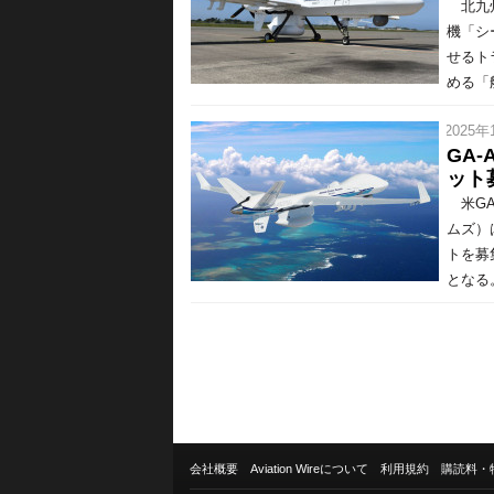
北九州
機「シ
せるト
める「
/ 2025年
GA
ット
米GA
ムズ）
トを募
となる
会社概要
Aviation Wireについて
利用規約
購読料・