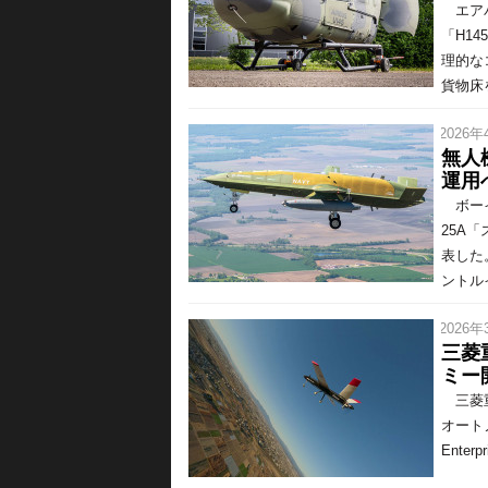
エアバ
「H1
理的な
貨物床
/ 2026年
無人
運用
ボーイ
25A
表した
ントル
/ 2026年
三菱
ミー
三菱重
オートノ
Ente