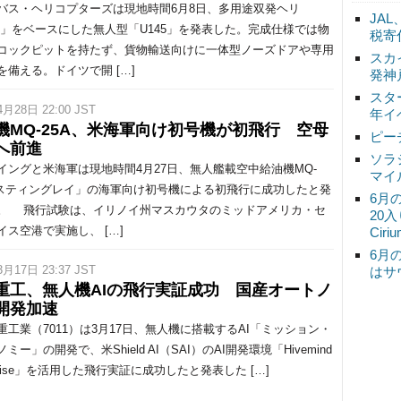
ス・ヘリコプターズは現地時間6月8日、多用途双発ヘリ
JA
45」をベースにした無人型「U145」を発表した。完成仕様では物
税寄
コックピットを持たず、貨物輸送向けに一体型ノーズドアや専用
スカ
を備える。ドイツで開 […]
発神
スタ
4月28日 22:00 JST
年イ
機MQ-25A、米海軍向け初号機が初飛行 空母
ピー
へ前進
ソラ
ングと米海軍は現地時間4月27日、無人艦載空中給油機MQ-
マイ
「スティングレイ」の海軍向け初号機による初飛行に成功したと発
6月
。 飛行試験は、イリノイ州マスカウタのミッドアメリカ・セ
20
イス空港で実施し、 […]
Ciri
6月
3月17日 23:37 JST
はサ
重工、無人機AIの飛行実証成功 国産オートノ
開発加速
工業（7011）は3月17日、無人機に搭載するAI「ミッション・
ミー」の開発で、米Shield AI（SAI）のAI開発環境「Hivemind
rprise」を活用した飛行実証に成功したと発表した […]