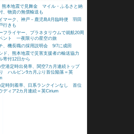
L、熊本地震で見舞金 マイル・ふるさと納
付、物資の無償輸送も
イマーク、神戸－鹿児島8月臨時便 羽田
戸行きも
ーフライヤー、プラネタリウムで就航20周
ベント 一夜限りの星空の旅
チ、機長職の採用説明会 9/7に成田
シド、熊本地震で災害支援者の輸送協力
ル寄付12日から
の空港定時出発率、関空7カ月連続トップ
入り ハルビン9カ月ぶり首位陥落＝英
um
の定時到着率、日系ランクインなし 首位
ウディア2カ月連続＝英Cirium