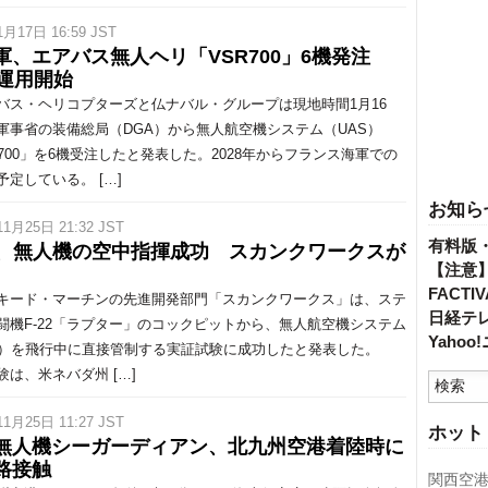
1月17日 16:59 JST
軍、エアバス無人ヘリ「VSR700」6機発注
年運用開始
ス・ヘリコプターズと仏ナバル・グループは現地時間1月16
軍事省の装備総局（DGA）から無人航空機システム（UAS）
R700」を6機受注したと発表した。2028年からフランス海軍での
予定している。 […]
お知ら
11月25日 21:32 JST
有料版
22、無人機の空中指揮成功 スカンクワークスが
【注意
FACT
ード・マーチンの先進開発部門「スカンクワークス」は、ステ
日経テ
闘機F-22「ラプター」のコックピットから、無人航空機システム
Yaho
S）を飛行中に直接管制する実証試験に成功したと発表した。
験は、米ネバダ州 […]
11月25日 11:27 JST
ホット
無人機シーガーディアン、北九州空港着陸時に
路接触
関西空