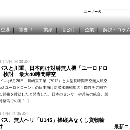
ユーザー名
空港
需要
業績
官公庁
企業
解説・コラ
6月27日 08:00 JST
バスと川重、日本向け対潜無人機「ユーロドロ
」検討 最大40時間滞空
スは6月26日、川崎重工業（7012）と大型長時間滞空無人航空
950 ユーロドローン」の日本向け対潜水艦戦型の可能性を共同で
る覚書を締結したと発表した。日本のセンサーや兵装の統合、製
持整備での国 […]
6月9日 21:35 JST
バス、無人ヘリ「U145」操縦席なくし貨物輸
け
最新ニ