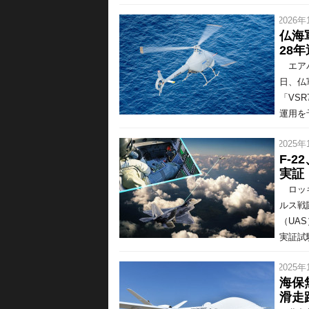
/ 2026年
仏海
28
エアバ
日、仏
「VS
運用を
/ 2025年
F-
実証
ロッキ
ルス戦
（UA
実証試
/ 2025年
海保
滑走