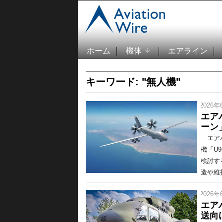
ホーム
機体
エアライン
キーワード: "無人機"
/ 2026年
エア
ーン
エアバ
機「U
検討す
造や維
/ 2026年
エア
送向