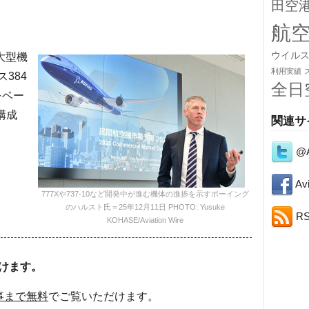
田空
航
ウイル
大型機
利用実績
384
全日
8をベー
構成
関連サ
@A
Avi
777Xや737-10など開発中が進む機体の進捗を示すボーイング
のハルスト氏＝25年12月11日 PHOTO: Yusuke
R
KOHASE/Aviation Wire
けます。
事まで無料
でご覧いただけます。