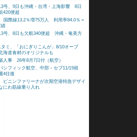
13号、9日も沖縄・台湾・上海影響 8日
航420便超
、国際線13.2％増75万人 利用率84.0％＝
実績
13号、8日も欠航340便超 沖縄・奄美方
1タミ、「おにぎりこんが」8/10オープ
北海道食材のオリジナルも
省人事 26年8月7日付（航空）
パシフィック航空、中部－セブ11/19就
週4往復
、ピニンファリーナが次期空港特急デザイ
なにわ筋線乗り入れ