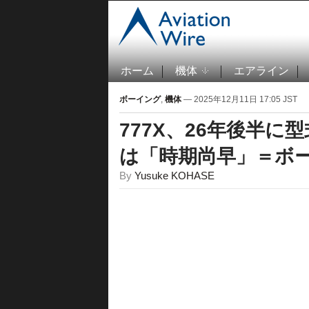
ホーム
機体
エアライン
ボーイング
,
機体
— 2025年12月11日 17:05 JST
777X、26年後半に
は「時期尚早」＝ボ
By
Yusuke KOHASE