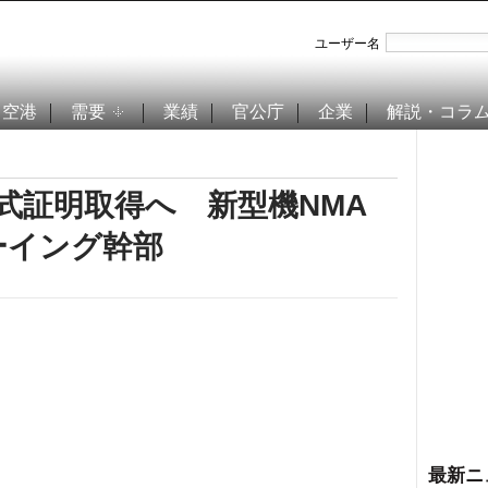
ユーザー名
空港
需要
業績
官公庁
企業
解説・コラ
型式証明取得へ 新型機NMA
ーイング幹部
最新ニ