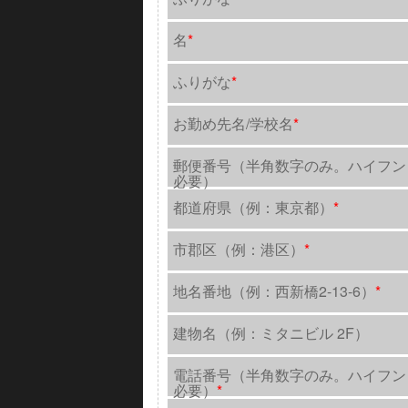
名
*
ふりがな
*
お勤め先名/学校名
*
郵便番号（半角数字のみ。ハイフン
必要）
都道府県（例：東京都）
*
市郡区（例：港区）
*
地名番地（例：西新橋2-13-6）
*
建物名（例：ミタニビル 2F）
電話番号（半角数字のみ。ハイフン
必要）
*