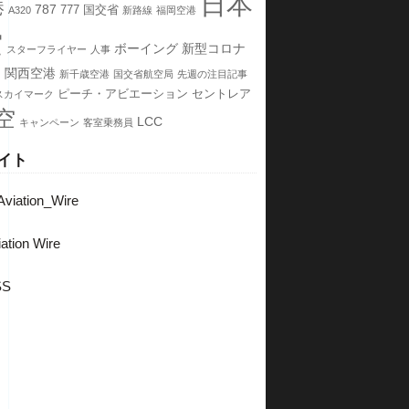
日本
港
787
777
国交省
A320
新路線
福岡空港
空
ボーイング
新型コロナ
スターフライヤー
人事
ス
関西空港
新千歳空港
国交省航空局
先週の注目記事
ピーチ・アビエーション
セントレア
スカイマーク
空
LCC
キャンペーン
客室乗務員
イト
viation_Wire
ation Wire
SS