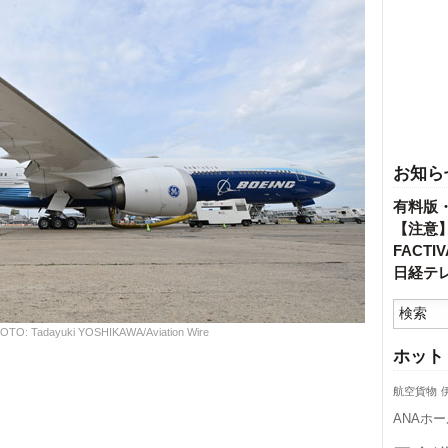
お知ら
有料版
【注意
FACT
日経テ
 Tadayuki YOSHIKAWA/Aviation Wire
ホット
航空貨物
ANAホ