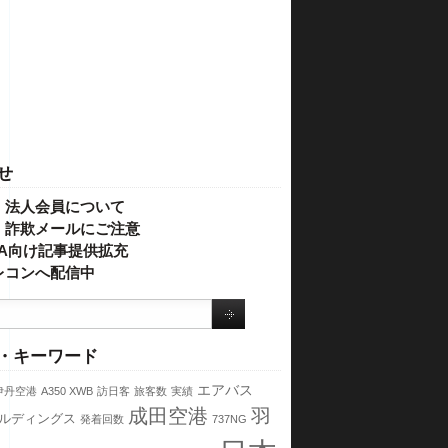
せ
・法人会員について
】詐欺メールにご注意
IVA向け記事提供拡充
レコンへ配信中
・キーワード
エアバス
伊丹空港
A350 XWB
訪日客
旅客数
実績
成田空港
羽
ールディングス
発着回数
737NG