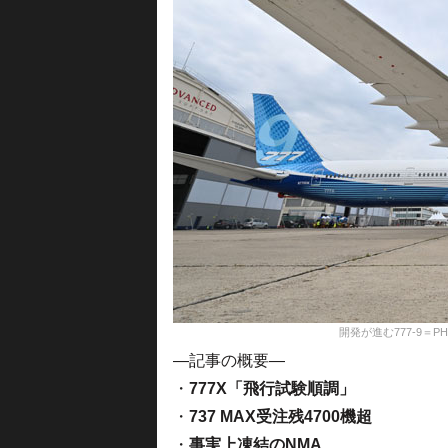
開発が進む777-9＝PHOTO:
—記事の概要—
・
777X「飛行試験順調」
・
737 MAX受注残4700機超
・
事実上凍結のNMA