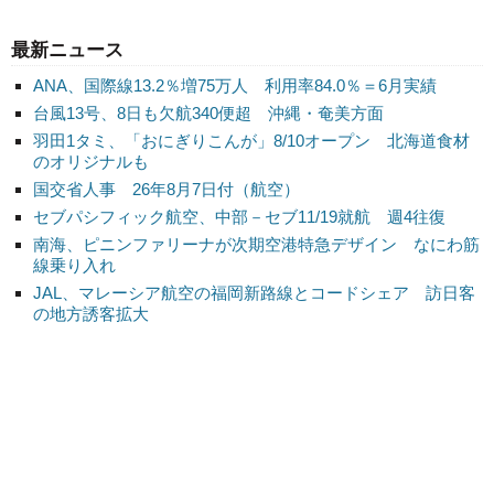
最新ニュース
ANA、国際線13.2％増75万人 利用率84.0％＝6月実績
台風13号、8日も欠航340便超 沖縄・奄美方面
羽田1タミ、「おにぎりこんが」8/10オープン 北海道食材
のオリジナルも
国交省人事 26年8月7日付（航空）
セブパシフィック航空、中部－セブ11/19就航 週4往復
南海、ピニンファリーナが次期空港特急デザイン なにわ筋
線乗り入れ
JAL、マレーシア航空の福岡新路線とコードシェア 訪日客
の地方誘客拡大