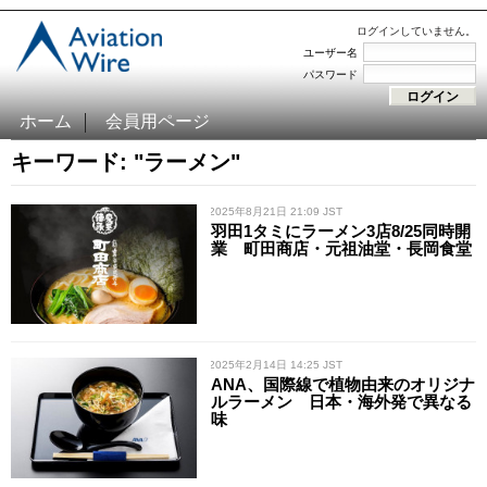
ログインしていません。
ユーザー名
パスワード
ホーム
会員用ページ
キーワード: "ラーメン"
/ 2025年8月21日 21:09 JST
羽田1タミにラーメン3店8/25同時開
業 町田商店・元祖油堂・長岡食堂
/ 2025年2月14日 14:25 JST
ANA、国際線で植物由来のオリジナ
ルラーメン 日本・海外発で異なる
味