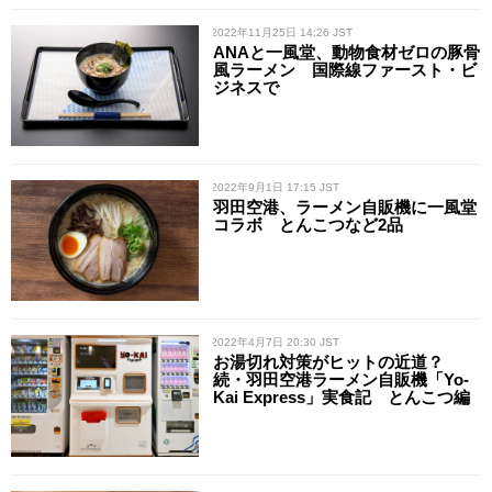
/ 2022年11月25日 14:26 JST
ANAと一風堂、動物食材ゼロの豚骨
風ラーメン 国際線ファースト・ビ
ジネスで
/ 2022年9月1日 17:15 JST
羽田空港、ラーメン自販機に一風堂
コラボ とんこつなど2品
/ 2022年4月7日 20:30 JST
お湯切れ対策がヒットの近道？
続・羽田空港ラーメン自販機「Yo-
Kai Express」実食記 とんこつ編