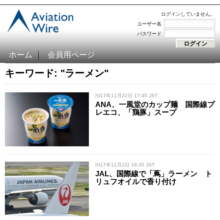
ログインしていません。
ユーザー名
パスワード
ホーム
会員用ページ
キーワード: "ラーメン"
/ 2017年11月22日 17:45 JST
ANA、一風堂のカップ麺 国際線プ
レエコ、「鶏豚」スープ
/ 2017年11月2日 16:35 JST
JAL、国際線で「蔦」ラーメン ト
リュフオイルで香り付け