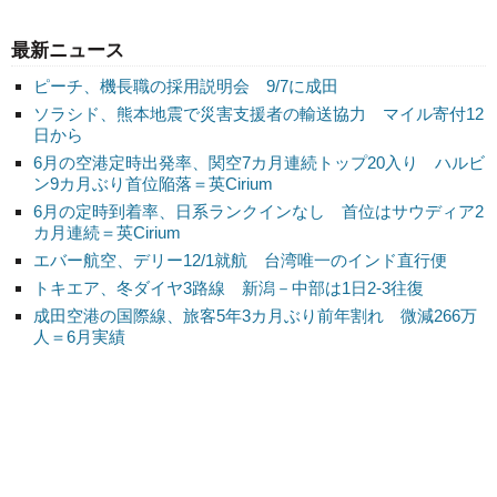
最新ニュース
ピーチ、機長職の採用説明会 9/7に成田
ソラシド、熊本地震で災害支援者の輸送協力 マイル寄付12
日から
6月の空港定時出発率、関空7カ月連続トップ20入り ハルビ
ン9カ月ぶり首位陥落＝英Cirium
6月の定時到着率、日系ランクインなし 首位はサウディア2
カ月連続＝英Cirium
エバー航空、デリー12/1就航 台湾唯一のインド直行便
トキエア、冬ダイヤ3路線 新潟－中部は1日2-3往復
成田空港の国際線、旅客5年3カ月ぶり前年割れ 微減266万
人＝6月実績