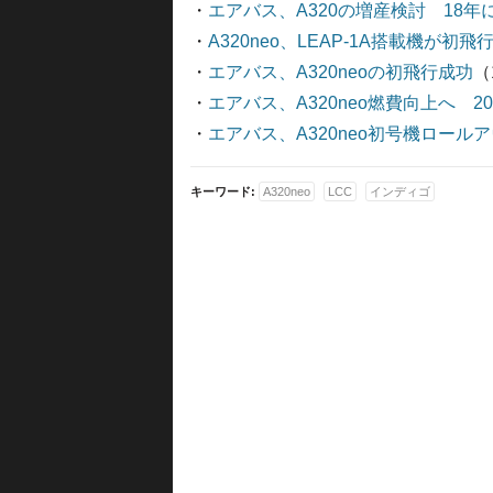
・
エアバス、A320の増産検討 18年
・
A320neo、LEAP-1A搭載機が初
・
エアバス、A320neoの初飛行成功
（
・
エアバス、A320neo燃費向上へ 2
・
エアバス、A320neo初号機ロール
キーワード:
A320neo
LCC
インディゴ