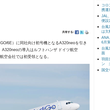
コロ
携運
JA
便設
台風
は欠
共有する:
ANA
6月
/6E）に同社向け初号機となるA320neoを引き
台風
A320neoの導入はルフトハンザ ドイツ航空
面
アの航空会社では初受領となる。
羽田
ン 
国交