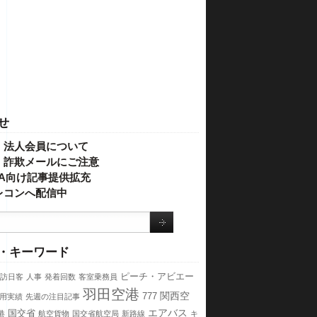
せ
・法人会員について
】詐欺メールにご注意
IVA向け記事提供拡充
レコンへ配信中
・キーワード
ピーチ・アビエー
訪日客
人事
発着回数
客室乗務員
羽田空港
関西空
777
用実績
先週の注目記事
エアバス
国交省
港
航空貨物
国交省航空局
新路線
キ