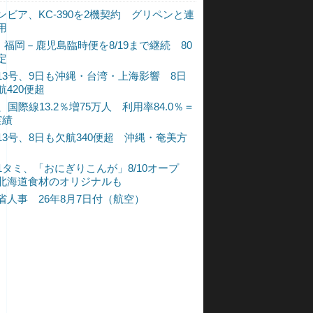
ンビア、KC-390を2機契約 グリペンと連
用
L、福岡－鹿児島臨時便を8/19まで継続 80
定
13号、9日も沖縄・台湾・上海影響 8日
航420便超
、国際線13.2％増75万人 利用率84.0％＝
実績
13号、8日も欠航340便超 沖縄・奄美方
1タミ、「おにぎりこんが」8/10オープ
北海道食材のオリジナルも
省人事 26年8月7日付（航空）