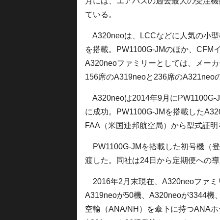
月には、エアバスの過去最大の受注機数
ている。
A320neoは、LCCなどに人気の小
を搭載。PW1100G-JMのほか、CF
A320neoファミリーとしては、メーカ
156席のA319neoと236席のA321
A320neoは2014年9月にPW1100
に成功。PW1100G-JMを搭載したA3
FAA（米国連邦航空局）から型式証
PW1100G-JMを搭載した初号機（登
渡した。同社は24日から定期便への
2016年2月末現在、A320neoフ
A319neoが50機、A320neoが33
空輸（ANA/NH）を傘下に持つANAホ