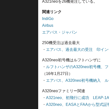
A321neoを26機発注している。
関連リンク
IndiGo
Airbus
エアバス・ジャパン
250機受注は過去最大
・
エアバス、過去最大の受注 印インディ
A320neo初号機はルフトハンザに
・
ルフトハンザのA320neo初号機
（16年1月27日）
・
エアバス、A320neo初号機納入 
A320neoファミリー関連
・
A321neo、初飛行に成功 LEAP-
・
A320neo、EASAとFAAから型式