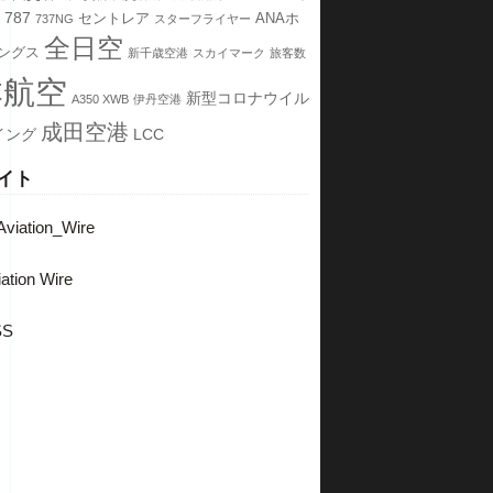
787
セントレア
ANAホ
737NG
スターフライヤー
全日空
ングス
新千歳空港
スカイマーク
旅客数
本航空
新型コロナウイル
A350 XWB
伊丹空港
成田空港
イング
LCC
イト
viation_Wire
ation Wire
SS