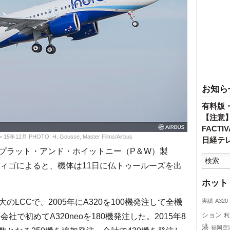
お知ら
有料版
【注意
FACT
月 PHOTO: H. Gousse, Master Films/Airbus
日経テ
プラット・アンド・ホイットニー（P＆W）製
ンディゴによると、機体は11日に仏トゥールーズを出
ホット
CCで、2005年にA320を100機発注して全機
実績
A320
ション
社で初めてA320neoを180機発注した。2015年8
利
港
福岡空