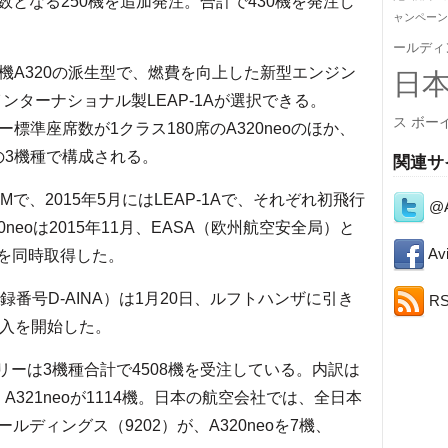
となる250機を追加発注。合計で430機を発注し
ャンペーン
ールディ
型機A320の派生型で、燃費を向上した新型エンジン
日
Mインターナショナル製LEAP-1Aが選択できる。
ス
ボー
ー標準座席数が1クラス180席のA320neoのほか、
neoの3機種で構成される。
関連サ
G-JMで、2015年5月にはLEAP-1Aで、それぞれ初飛行
@A
20neoは2015年11月、EASA（欧州航空安全局）と
Avi
明を同時取得した。
録番号D-AINA）は1月20日、ルフトハンザに引き
R
導入を開始した。
ァミリーは3機種合計で4508機を受注している。内訳は
44機、A321neoが1114機。日本の航空会社では、全日本
ールディングス（9202）が、A320neoを7機、