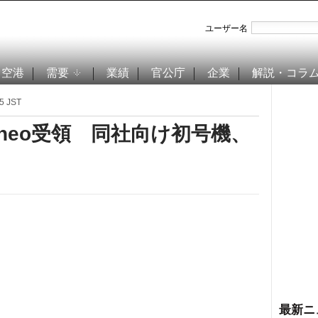
ユーザー名
空港
需要
業績
官公庁
企業
解説・コラ
5 JST
0neo受領 同社向け初号機、
最新ニ