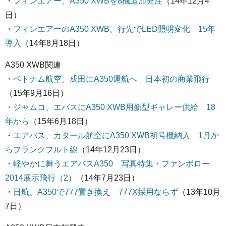
・
フィンエアー、A350 XWBを8機追加発注
（14年12月4
日）
・
フィンエアーのA350 XWB、行先でLED照明変化 15年
導入
（14年8月18日）
A350 XWB関連
・
ベトナム航空、成田にA350運航へ 日本初の商業飛行
（15年9月16日）
・
ジャムコ、エバスにA350 XWB用新型ギャレー供給 18
年から
（15年6月18日）
・
エアバス、カタール航空にA350 XWB初号機納入 1月か
らフランクフルト線
（14年12月23日）
・
軽やかに舞うエアバスA350 写真特集・ファンボロー
2014展示飛行（2）
（14年7月23日）
・
日航、A350で777置き換え 777X採用ならず
（13年10月
7日）