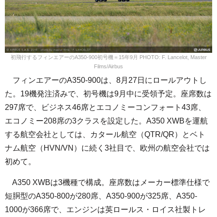
初飛行するフィンエアーのA350-900初号機＝15年9月 PHOTO: F. Lancelot, Master
Films/Airbus
フィンエアーのA350-900は、8月27日にロールアウトし
た。19機発注済みで、初号機は9月中に受領予定。座席数は
297席で、ビジネス46席とエコノミーコンフォート43席、
エコノミー208席の3クラスを設定した。A350 XWBを運航
する航空会社としては、カタール航空（QTR/QR）とベト
ナム航空（HVN/VN）に続く3社目で、欧州の航空会社では
初めて。
A350 XWBは3機種で構成。座席数はメーカー標準仕様で
短胴型のA350-800が280席、A350-900が325席、A350-
1000が366席で、エンジンは英ロールス・ロイス社製トレ