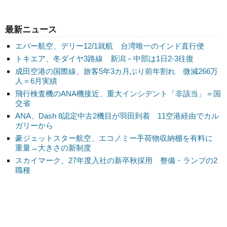
最新ニュース
エバー航空、デリー12/1就航 台湾唯一のインド直行便
トキエア、冬ダイヤ3路線 新潟－中部は1日2-3往復
成田空港の国際線、旅客5年3カ月ぶり前年割れ 微減266万
人＝6月実績
飛行検査機のANA機接近、重大インシデント「非該当」＝国
交省
ANA、Dash 8認定中古2機目が羽田到着 11空港経由でカル
ガリーから
豪ジェットスター航空、エコノミー手荷物収納棚を有料に
重量→大きさの新制度
スカイマーク、27年度入社の新卒秋採用 整備・ランプの2
職種