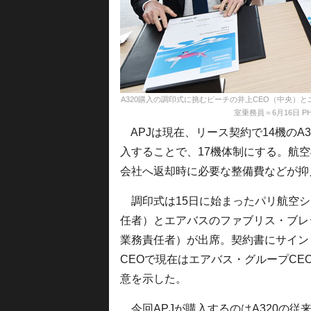
A320購入の調印式に挑むピーチの井上CEO（中央）
室乗務員＝6月16日 PHOTO:
APJは現在、リース契約で14機のA3
入することで、17機体制にする。航
会社へ返却時に必要な整備費などが抑
調印式は15日に始まったパリ航空シ
任者）とエアバスのファブリス・ブレ
業務責任者）が出席。契約書にサイン
CEOで現在はエアバス・グループCE
意を示した。
今回APJが購入するのはA320の従来