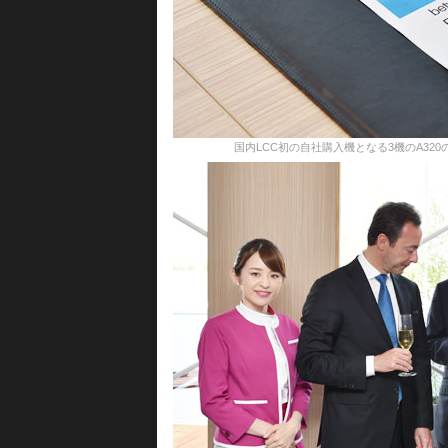
国内LCC初の自社購入機となる3機のA320の契約書＝6月