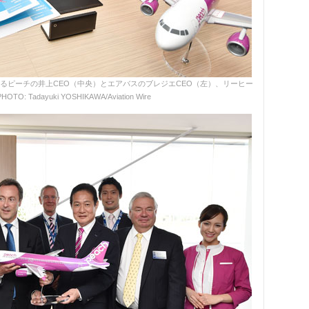
するピーチの井上CEO（中央）とエアバスのブレジエCEO（左）、リーヒー
: Tadayuki YOSHIKAWA/Aviation Wire