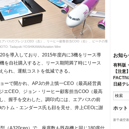
とエアバスのブレジエCEO（左）、リーヒー顧客担当COO（右）、ピーチの客
 Tadayuki YOSHIKAWA/Aviation Wire
20を導入しており、2015年度内に3機をリース導
お知ら
空機を自社購入すると、リース期間満了時にリース
有料版
えられ、運航コストを低減できる。
【注意
FACT
ョーで開かれ、APJの井上慎一CEO（最高経営責
日経テ
ジエCEO、ジョン・リーヒー顧客担当COO（最高
し、握手を交わした。調印式には、エアバスの前
Oのトム・エンダース氏も顔を見せ、井上CEOに謝
ホット
新千歳空港
型（A320ceo）で、座席数も既存機と同じ180席仕