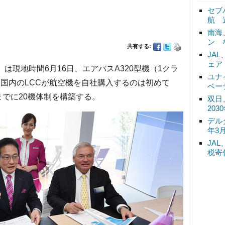
セブ
航 
南海
ン 
共有する:
JA
ェア
は現地時間6月16日、エアバスA320型機（1クラ
ユナ
。国内のLCCが航空機を自社購入するのは初めて
ベー
年までに20機体制を構築する。
双日
20
デル
年3
JA
税寄