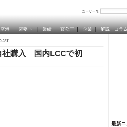
ユーザー名
空港
需要
業績
官公庁
企業
解説・コラ
0 JST
自社購入 国内LCCで初
最新ニ