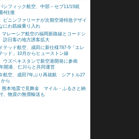
パシフィック航空、中部－セブ11/19就
週4往復
、ピニンファリーナが次期空港特急デザイ
なにわ筋線乗り入れ
L、マレーシア航空の福岡新路線とコードシ
 訪日客の地方誘客拡大
イテッド航空、成田に新仕様787-9「エレ
テッド」10月からヒューストン線
、ウズベキスタンで新空港開発に参画
30年開港、仁川らと共同運営
タ航空、成田7年ぶり再就航 シアトル27
月から
L、熊本地震で見舞金 マイル・ふるさと納
付、物資の無償輸送も