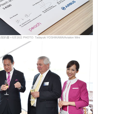
16日 PHOTO: Tadayuki YOSHIKAWA/Aviation Wire