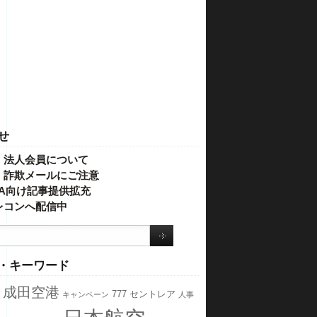
せ
・法人会員について
】詐欺メールにご注意
IVA向け記事提供拡充
レコンへ配信中
・キーワード
成田空港
777
セントレア
キャンペーン
人事