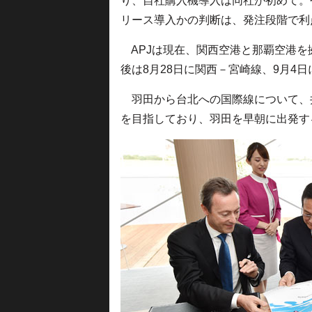
り、自社購入機導入は同社が初めて。
リース導入かの判断は、発注段階で利
APJは現在、関西空港と那覇空港を
後は8月28日に関西－宮崎線、9月4
羽田から台北への国際線について、井
を目指しており、羽田を早朝に出発す