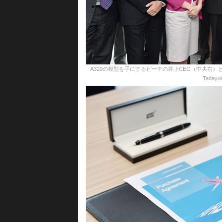
A320の模型を手にするピーチの井上CEO（中央右）と
Tadayuk