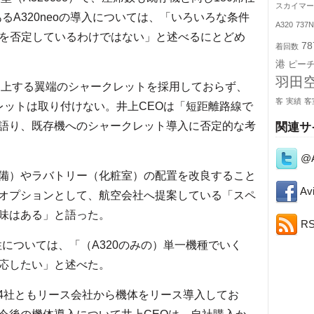
スカイマー
るA320neoの導入については、「いろいろな条件
A320
737
eoを否定しているわけではない」と述べるにとどめ
78
着回数
港
ピー
羽田
を向上する翼端のシャークレットを採用しておらず、
客
実績
客
レットは取り付けない。井上CEOは「短距離路線で
語り、既存機へのシャークレット導入に否定的な考
関連サ
@A
備）やラバトリー（化粧室）の配置を改良すること
Avi
オプションとして、航空会社へ提案している「スペ
味はある」と語った。
R
については、「（A320のみの）単一機種でいく
応したい」と述べた。
む4社ともリース会社から機体をリース導入してお