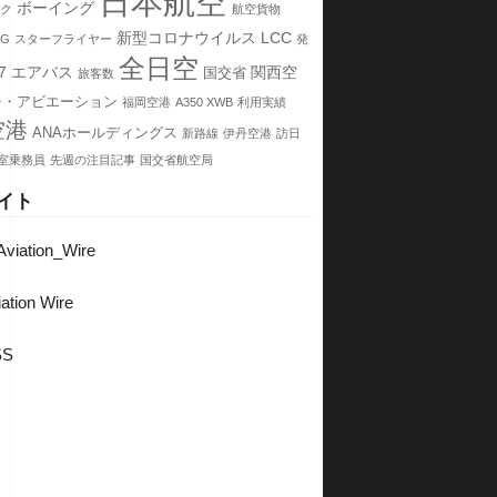
日本航空
ボーイング
ク
航空貨物
新型コロナウイルス
LCC
NG
スターフライヤー
発
全日空
7
エアバス
関西空
国交省
旅客数
チ・アビエーション
福岡空港
A350 XWB
利用実績
空港
ANAホールディングス
新路線
伊丹空港
訪日
室乗務員
先週の注目記事
国交省航空局
イト
viation_Wire
ation Wire
SS