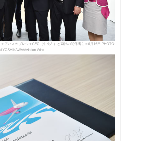
エアバスのブレジエCEO（中央左）と両社の関係者ら＝6月16日 PHOTO:
i YOSHIKAWA/Aviation Wire