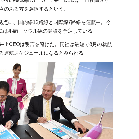
今後の機体導入について井上CEOは、自社購入か
点のある方を選択するという。
拠点に、国内線12路線と国際線7路線を運航中。今
日には那覇－ソウル線の開設を予定している。
上CEOは明言を避けた。同社は最短で8月の就航
る運航スケジュールになるとみられる。