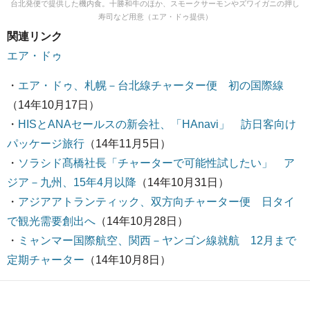
台北発便で提供した機内食。十勝和牛のほか、スモークサーモンやズワイガニの押し
寿司など用意（エア・ドゥ提供）
関連リンク
エア・ドゥ
・
エア・ドゥ、札幌－台北線チャーター便 初の国際線
（14年10月17日）
・
HISとANAセールスの新会社、「HAnavi」 訪日客向け
パッケージ旅行
（14年11月5日）
・
ソラシド髙橋社長「チャーターで可能性試したい」 ア
ジア－九州、15年4月以降
（14年10月31日）
・
アジアアトランティック、双方向チャーター便 日タイ
で観光需要創出へ
（14年10月28日）
・
ミャンマー国際航空、関西－ヤンゴン線就航 12月まで
定期チャーター
（14年10月8日）