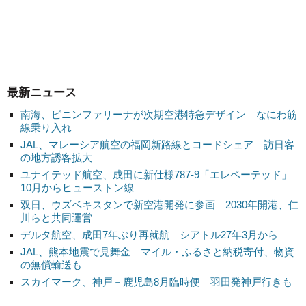
最新ニュース
南海、ピニンファリーナが次期空港特急デザイン なにわ筋
線乗り入れ
JAL、マレーシア航空の福岡新路線とコードシェア 訪日客
の地方誘客拡大
ユナイテッド航空、成田に新仕様787-9「エレベーテッド」
10月からヒューストン線
双日、ウズベキスタンで新空港開発に参画 2030年開港、仁
川らと共同運営
デルタ航空、成田7年ぶり再就航 シアトル27年3月から
JAL、熊本地震で見舞金 マイル・ふるさと納税寄付、物資
の無償輸送も
スカイマーク、神戸－鹿児島8月臨時便 羽田発神戸行きも