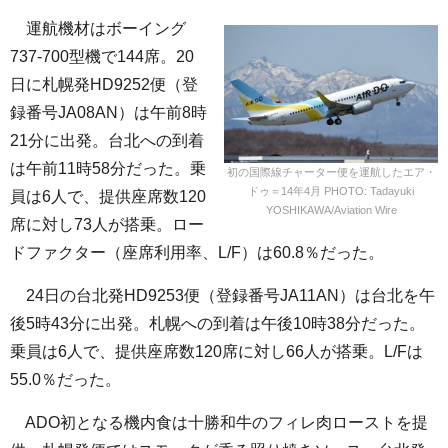
運航機材はボーイング
737-700型機で144席。20
日に札幌発HD9252便（登
録番号JA08AN）は午前8時
21分に出発。台北への到着
は午前11時58分だった。乗
初の国際線チャーター便を運航したエア・
ドゥ＝14年4月 PHOTO: Tadayuki
員は6人で、提供座席数120
YOSHIKAWA/Aviation Wire
席に対し73人が搭乗。ロー
ドファクター（座席利用率、L/F）は60.8％だった。
24日の台北発HD9253便（登録番号JA11AN）は台北を午
後5時43分に出発。札幌への到着は午後10時38分だった。
乗員は6人で、提供座席数120席に対し66人が搭乗。L/Fは
55.0％だった。
ADO初となる機内食は十勝和牛のフィレ肉ローストを提