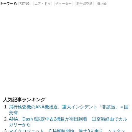
キーワード:
737NG
エア・ドゥ
チャーター
新千歳空港
機内食
人気記事ランキング
飛行検査機のANA機接近、重大インシデント「非該当」＝国
交省
ANA、Dash 8認定中古2機目が羽田到着 11空港経由でカル
ガリーから
マイクロジェット、CJ4運航開始 最大9人乗り、ムスタン