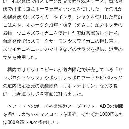
供。札幌発便ではスモークが香る照り焼きソース、台北発
便では北海道産ホースラディッシュを使用した。そのほか
札幌発便ではズワイガニやイクラ、シャケを使用した海鮮
ごはんや、オホーツク沿岸・枝幸（えさし）産のホタテの
煮物、ウニやズワイガニを使用した海鮮茶碗蒸しを用意。
台北発便ではスモークサーモンやズワイガニの押し寿司、
ズワイガニやニシンのマリネなどのサラダを提供。道産の
食材を使用した。
機内ではサッポロビールが道内限定で販売している「サ
ッポロクラシック」やポッカサッポロフード＆ビバレッジ
の道内限定販売の炭酸飲料「リボンナポリン」などを提
供。北海道らしさを前面に打ち出した。
ベア・ドゥのポーチや北海道スープセット、ADOの制服
を着たリカちゃんマスコットを販売。それぞれ1000円また
は300台湾ドルで提供した。