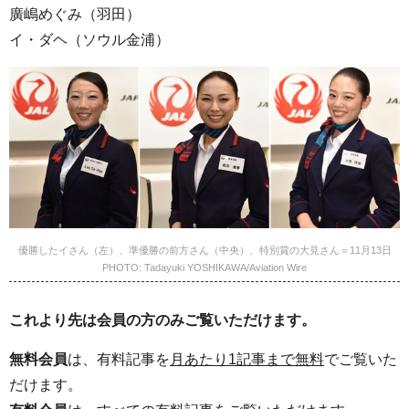
廣嶋めぐみ（羽田）
イ・ダヘ（ソウル金浦）
優勝したイさん（左）、準優勝の前方さん（中央）、特別賞の大見さん＝11月13日
PHOTO: Tadayuki YOSHIKAWA/Aviation Wire
これより先は会員の方のみご覧いただけます。
無料会員
は、有料記事を
月あたり1記事まで無料
でご覧いた
だけます。