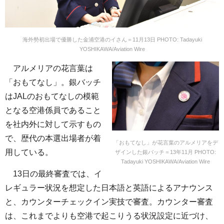
海外勢初出場で優勝した金浦空港のイさん＝11月13日 PHOTO: Tadayuki
YOSHIKAWA/Aviation Wire
アルメリアの花言葉は
「おもてなし」。銀バッチ
はJALのおもてなしの模範
となる空港係員であること
を社内外に対して示すもの
で、歴代の本選出場者が着
「おもてなし」が花言葉のアルメリアをデ
用している。
ザインした銀バッチ＝13年11月 PHOTO:
Tadayuki YOSHIKAWA/Aviation Wire
13日の最終審査では、イ
レギュラー状況を想定した日本語と英語によるアナウンス
と、カウンターチェックイン実技で審査。カウンター審査
は、これまでよりも空港で起こりうる状況設定に近づけ、