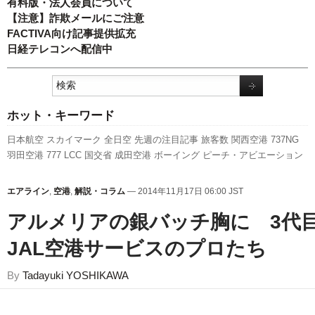
有料版・法人会員について
【注意】詐欺メールにご注意
FACTIVA向け記事提供拡充
日経テレコンへ配信中
ホット・キーワード
日本航空
スカイマーク
全日空
先週の注目記事
旅客数
関西空港
737NG
羽田空港
777
LCC
国交省
成田空港
ボーイング
ピーチ・アビエーション
スターフライヤー
実績
787
キャンペーン
発着回数
A350 XWB
訪日客
セ
ントレア
航空貨物
人事
客室乗務員
福岡空港
新型コロナウイルス
利用実
エアライン
,
空港
,
解説・コラム
— 2014年11月17日 06:00 JST
績
A320
ANAホールディングス
伊丹空港
国交省航空局
エアバス
新路線
新千歳空港
アルメリアの銀バッチ胸に 3代
JAL空港サービスのプロたち
By
Tadayuki YOSHIKAWA