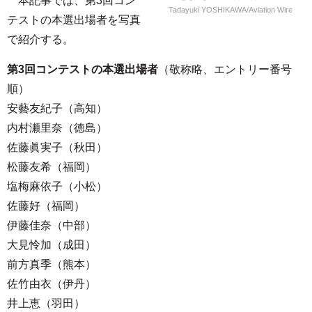
本記事では、第3回コン
Tadayuki YOSHIKAWA/Aviation Wire
テストの本選出場者を写真
で紹介する。
第3回コンテストの本選出場者
（敬称略、エントリー番号
順）
安藝友紀子（高知）
内村瀬里奈（徳島）
佐藤眞実子（秋田）
松藤友希（福岡）
塩梅麻依子（小松）
佐藤好（福岡）
伊藤佳奈（中部）
大見怜加（成田）
前方真季（熊本）
佐竹由衣（伊丹）
井上恵（羽田）