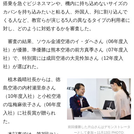
搭乗を急ぐビジネスマンや、機内に持ち込めないサイズの
カバンを持ち込みたいと粘る人、外国人、列に割り込んで
くる人など、教官らが演じる5人の異なるタイプの利用者に
対し、どのように対処するかを審査した。
審査の結果、ソウル金浦空港のイ・ダヘさん（06年度入
社）が優勝。準優勝は熊本空港の前方真季さん（07年度入
社）で、特別賞には成田空港の大見怜加さん（12年度入
社）が選ばれた。
植木義晴社長からは、徳
島空港の内村瀬里奈さん
（10年度入社）と小松空港
の塩梅麻依子さん（06年度
入社）に社長賞が贈られ
た。
前回優勝した片山さんはデモンストレータ
ーとして参加＝11月13日 PHOTO: