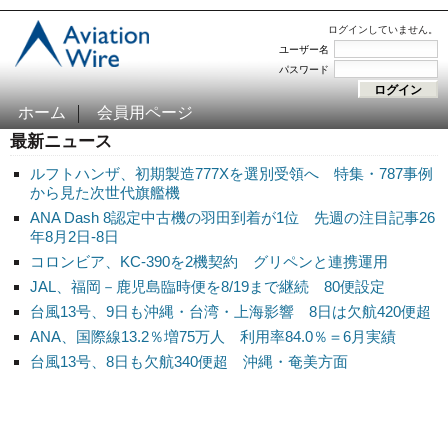
ログインしていません。
ユーザー名
パスワード
ホーム
会員用ページ
最新ニュース
ルフトハンザ、初期製造777Xを選別受領へ 特集・787事例
から見た次世代旗艦機
ANA Dash 8認定中古機の羽田到着が1位 先週の注目記事26
年8月2日-8日
コロンビア、KC-390を2機契約 グリペンと連携運用
JAL、福岡－鹿児島臨時便を8/19まで継続 80便設定
台風13号、9日も沖縄・台湾・上海影響 8日は欠航420便超
ANA、国際線13.2％増75万人 利用率84.0％＝6月実績
台風13号、8日も欠航340便超 沖縄・奄美方面