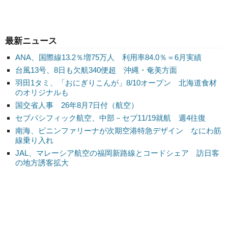
最新ニュース
ANA、国際線13.2％増75万人 利用率84.0％＝6月実績
台風13号、8日も欠航340便超 沖縄・奄美方面
羽田1タミ、「おにぎりこんが」8/10オープン 北海道食材
のオリジナルも
国交省人事 26年8月7日付（航空）
セブパシフィック航空、中部－セブ11/19就航 週4往復
南海、ピニンファリーナが次期空港特急デザイン なにわ筋
線乗り入れ
JAL、マレーシア航空の福岡新路線とコードシェア 訪日客
の地方誘客拡大