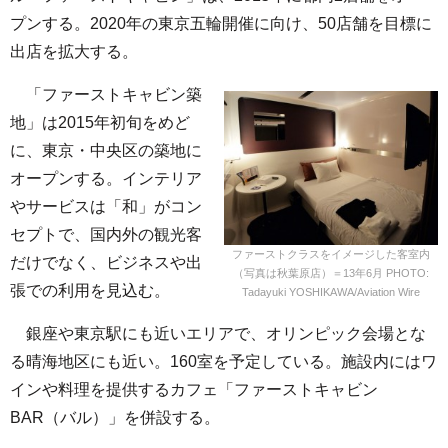
プンする。2020年の東京五輪開催に向け、50店舗を目標に
出店を拡大する。
「ファーストキャビン築
地」は2015年初旬をめど
に、東京・中央区の築地に
オープンする。インテリア
やサービスは「和」がコン
セプトで、国内外の観光客
ファーストクラスをイメージした客室内
だけでなく、ビジネスや出
（写真は秋葉原店）＝13年6月 PHOTO:
張での利用を見込む。
Tadayuki YOSHIKAWA/Aviation Wire
銀座や東京駅にも近いエリアで、オリンピック会場とな
る晴海地区にも近い。160室を予定している。施設内にはワ
インや料理を提供するカフェ「ファーストキャビン
BAR（バル）」を併設する。