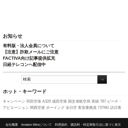
お知らせ
有料版・法人会員について
【注意】詐欺メールにご注意
FACTIVA向け記事提供拡充
日経テレコンへ配信中
ホット・キーワード
キャンペーン
羽田空港
A320
成田空港
国交省航空局
実績
787
ピーチ・
アビエーション
関西空港
ボーイング
全日空
客室乗務員
737NG
訪日客
人事
エアバス
日本航空
A350 XWB
国交省
航空貨物
スカイマーク
発着
回数
スターフライヤー
利用実績
LCC
旅客数
福岡空港
777
新路線
新千
会社概要
Aviation Wireについて
利用規約
購読料・特定商取引法に基づく表示
歳空港
ANAホールディングス
伊丹空港
新型コロナウイルス
セントレア