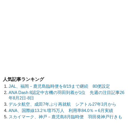
人気記事ランキング
JAL、福岡－鹿児島臨時便を8/19まで継続 80便設定
ANA Dash 8認定中古機の羽田到着が1位 先週の注目記事26
年8月2日-8日
デルタ航空、成田7年ぶり再就航 シアトル27年3月から
ANA、国際線13.2％増75万人 利用率84.0％＝6月実績
スカイマーク、神戸－鹿児島8月臨時便 羽田発神戸行きも