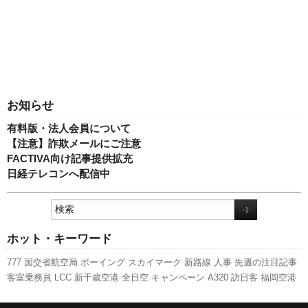
お知らせ
有料版・法人会員について
【注意】詐欺メールにご注意
FACTIVA向け記事提供拡充
日経テレコンへ配信中
ホット・キーワード
777
国交省航空局
ボーイング
スカイマーク
新路線
人事
先週の注目記事
客室乗務員
LCC
新千歳空港
全日空
キャンペーン
A320
訪日客
福岡空港
セントレア
旅客数
A350 XWB
実績
新型コロナウイルス
日本航空
787
ピ
ーチ・アビエーション
国交省
羽田空港
ANAホールディングス
成田空港