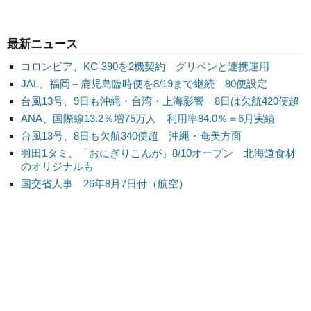
最新ニュース
コロンビア、KC-390を2機契約 グリペンと連携運用
JAL、福岡－鹿児島臨時便を8/19まで継続 80便設定
台風13号、9日も沖縄・台湾・上海影響 8日は欠航420便超
ANA、国際線13.2％増75万人 利用率84.0％＝6月実績
台風13号、8日も欠航340便超 沖縄・奄美方面
羽田1タミ、「おにぎりこんが」8/10オープン 北海道食材
のオリジナルも
国交省人事 26年8月7日付（航空）