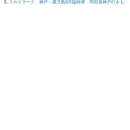
スカイマーク、神戸－鹿児島8月臨時便 羽田発神戸行きも