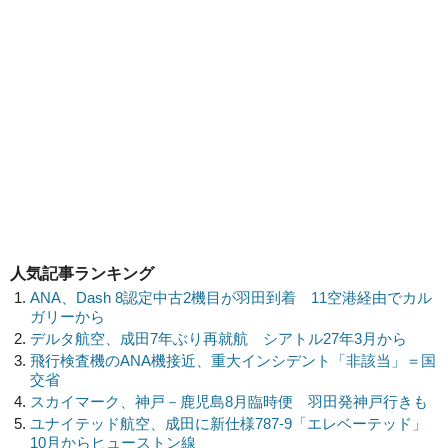
人気記事ランキング
ANA、Dash 8認定中古2機目が羽田到着 11空港経由でカル
ガリーから
デルタ航空、成田7年ぶり再就航 シアトル27年3月から
飛行検査機のANA機接近、重大インシデント「非該当」＝国
交省
スカイマーク、神戸－鹿児島8月臨時便 羽田発神戸行きも
ユナイテッド航空、成田に新仕様787-9「エレベーテッド」
10月からヒューストン線