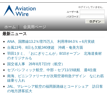
ログインしていません。
ユーザー名
パスワード
ホーム
会員用ページ
最新ニュース
ANA、国際線13.2％増75万人 利用率84.0％＝6月実績
台風13号、8日も欠航340便超 沖縄・奄美方面
羽田1タミ、「おにぎりこんが」8/10オープン 北海道食材
のオリジナルも
国交省人事 26年8月7日付（航空）
セブパシフィック航空、中部－セブ11/19就航 週4往復
南海、ピニンファリーナが次期空港特急デザイン なにわ筋
線乗り入れ
JAL、マレーシア航空の福岡新路線とコードシェア 訪日客
の地方誘客拡大