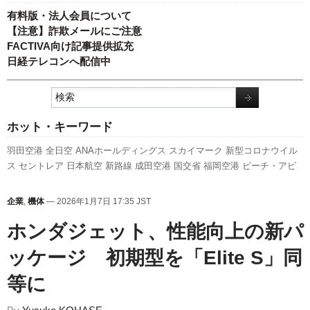
有料版・法人会員について
【注意】詐欺メールにご注意
FACTIVA向け記事提供拡充
日経テレコンへ配信中
ホット・キーワード
羽田空港
全日空
ANAホールディングス
スカイマーク
新型コロナウイル
ス
セントレア
日本航空
新路線
成田空港
国交省
福岡空港
ピーチ・アビ
エーション
スターフライヤー
国交省航空局
人事
ボーイング
伊丹空港
発
着回数
A320
エアバス
キャンペーン
737NG
旅客数
新千歳空港
実績
企業
,
機体
— 2026年1月7日 17:35 JST
A350 XWB
関西空港
先週の注目記事
客室乗務員
787
LCC
航空貨物
利用
ホンダジェット、性能向上の新パ
実績
777
訪日客
ッケージ 初期型を「Elite S」同
等に