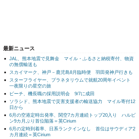
最新ニュース
JAL、熊本地震で見舞金 マイル・ふるさと納税寄付、物資
の無償輸送も
スカイマーク、神戸－鹿児島8月臨時便 羽田発神戸行きも
スターフライヤー、プラネタリウムで就航20周年イベント
一夜限りの星空の旅
ピーチ、機長職の採用説明会 9/7に成田
ソラシド、熊本地震で災害支援者の輸送協力 マイル寄付12
日から
6月の空港定時出発率、関空7カ月連続トップ20入り ハルビ
ン9カ月ぶり首位陥落＝英Cirium
6月の定時到着率、日系ランクインなし 首位はサウディア2
カ月連続＝英Cirium