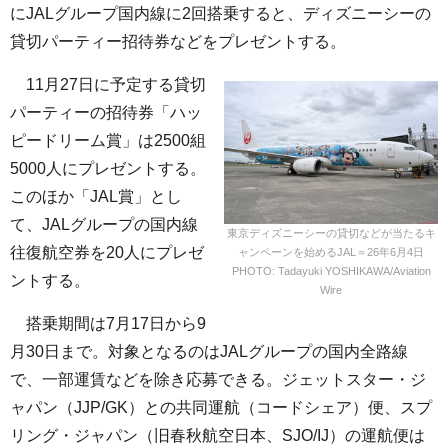
にJALグループ国内線に2回搭乗すると、ディズニーシーの
貸切パーティー招待券などをプレゼントする。
11月27日に予定する貸切
パーティーの招待券「ハッ
ピードリーム賞」は2500組
5000人にプレゼントする。
このほか「JAL賞」とし
て、JALグループの国内線
東京ディズニーシーの貸切などが当たるキ
往復航空券を20人にプレゼ
ャンペーンを始めるJAL＝26年6月4日
PHOTO: Tadayuki YOSHIKAWA/Aviation
ントする。
Wire
搭乗期間は7月17日から9
月30日まで。対象となるのはJALグループの国内全路線
で、一部運賃などを除き応募できる。ジェットスター・ジ
ャパン（JJP/GK）との共同運航（コードシェア）便、スプ
リング・ジャパン（旧春秋航空日本、SJO/IJ）の運航便は