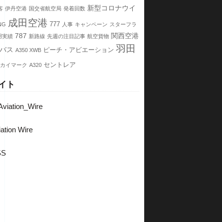
新型コロナウイ
客
伊丹空港
国交省航空局
発着回数
成田空港
777
NG
人事
キャンペーン
スターフラ
787
関西空港
用実績
新路線
先週の注目記事
航空貨物
羽田
バス
ピーチ・アビエーション
A350 XWB
セントレア
カイマーク
A320
イト
viation_Wire
ation Wire
SS