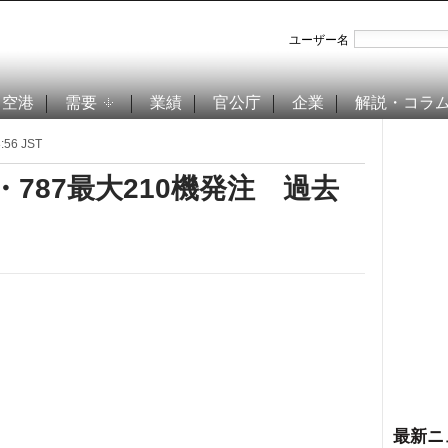
ユーザー名
空港
需要
業績
官公庁
企業
解説・コラ
56 JST
・787最大210機発注 過去
最新ニ