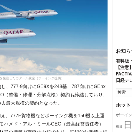
お知ら
有料版
【注意
FACT
77Xを発注したカタール航空（ボーイング提供）
日経テ
77-9向けにGE9Xを248基、787向けにGEnx
RO（整備・修理・分解点検）契約も締結しており、
過去最大規模の契約となった。
ホット
ボーイ
え、777F貨物機などボーイング機を150機以上運
日
モハメド・アル・ミールCEO（最高経営責任者）
務員