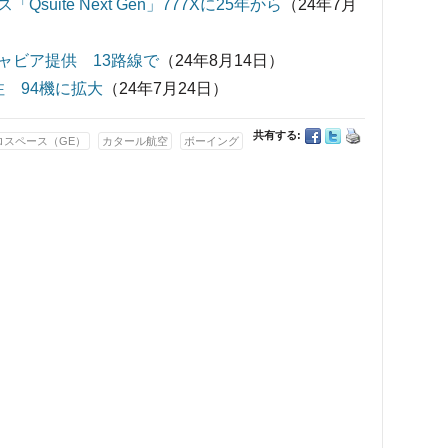
ite Next Gen」777Xに25年から
（24年7月
ャビア提供 13路線で
（24年8月14日）
注 94機に拡大
（24年7月24日）
共有する:
ロスペース（GE）
カタール航空
ボーイング