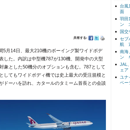
台風
面
羽田
ン 
国交
共有する:
セブ
航 
間5月14日、最大210機のボーイング製ワイドボデ
南海
ン 
した。内訳は中型機787が130機、開発中の大型
JA
種を対象とした50機分のオプションも含む。787として
ェア
としてもワイドボディ機では史上最大の受注規模と
ユナ
ベー
がドーハを訪れ、カタールのタミーム首長との会談