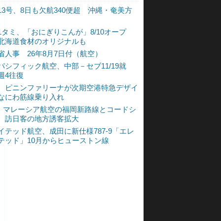
13号、8日も欠航340便超 沖縄・奄美方
1タミ、「おにぎりこんが」8/10オープ
北海道食材のオリジナルも
省人事 26年8月7日付（航空）
パシフィック航空、中部－セブ11/19就
週4往復
、ピニンファリーナが次期空港特急デザイ
なにわ筋線乗り入れ
L、マレーシア航空の福岡新路線とコードシ
 訪日客の地方誘客拡大
イテッド航空、成田に新仕様787-9「エレ
テッド」10月からヒューストン線