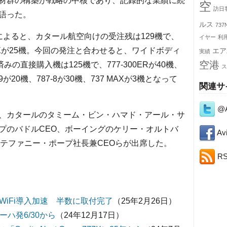
材群の構築が戦略の中核であり、記録的な業績に続
空
訪日
語った。
ルス
737
よると、カタール航空向けの受注残は129機で、
イヤー
利
7 MAXが25機。今回の発注と合わせると、ワイドボディ
エア
実績
空港
の直接購入機は125機で、777-300ERが40機、
ス
7-9が20機、787-8が30機、737 MAXが3機となって
関連サ
@A
、カタールのタミーム・ビン・ハマド・アール・サ
プのバドルCEO、ボーイングのケリー・オルトバ
Avi
ステファニー・ポープ社長兼CEOらが出席した。
R
無料WiFi導入加速 半数に取付完了
（25年2月26日）
ハ発6/30から
（24年12月17日）