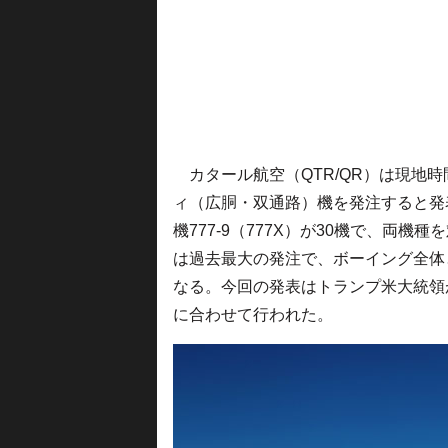
カタール航空（QTR/QR）は現地時
ィ（広胴・双通路）機を発注すると発表
機777-9（777X）が30機で、両機
は過去最大の発注で、ボーイング全体
なる。今回の発表はトランプ米大統領
に合わせて行われた。