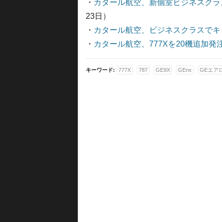
・
カタール航空、新個室ビジネスクラス「Qsu
23日）
・
カタール航空、ビジネスクラスでキ
・
カタール航空、777Xを20機追加発
キーワード:
777X
787
GE9X
GEnx
GEエア