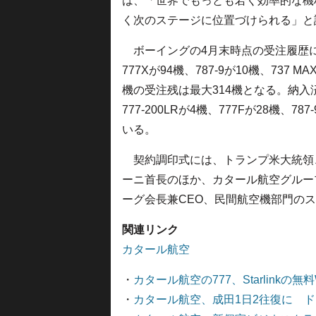
は、「世界でもっとも若く効率的な機
く次のステージに位置づけられる」と
ボーイングの4月末時点の受注履歴に
777Xが94機、787-9が10機、73
機の受注残は最大314機となる。納入済み
777-200LRが4機、777Fが28機、78
いる。
契約調印式には、トランプ米大統領
ーニ首長のほか、カタール航空グルー
ーグ会長兼CEO、民間航空機部門の
関連リンク
カタール航空
・
カタール航空の777、Starlinkの
・
カタール航空、成田1日2往復に ドー