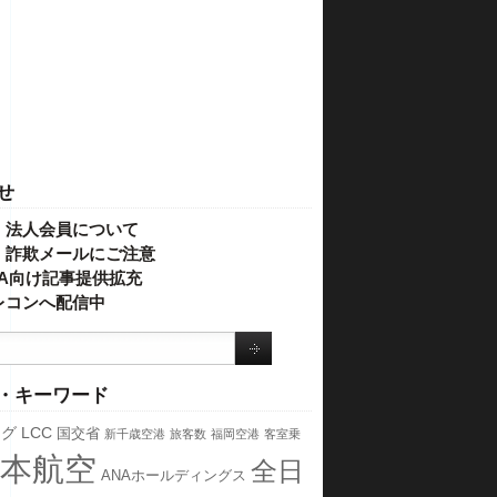
せ
・法人会員について
】詐欺メールにご注意
IVA向け記事提供拡充
レコンへ配信中
・キーワード
ング
LCC
国交省
新千歳空港
旅客数
福岡空港
客室乗
本航空
全日
ANAホールディングス