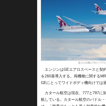
最大210機の787と7
エンジンはGEエアロスペースと契約し、7
を260基導入する。両機種に関するM
GEにとってワイドボディ機向けでは
カタール航空は現在、777と787に加
航している。カタール航空のバドル・