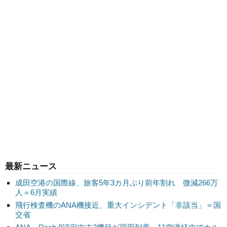
最新ニュース
成田空港の国際線、旅客5年3カ月ぶり前年割れ 微減266万
人＝6月実績
飛行検査機のANA機接近、重大インシデント「非該当」＝国
交省