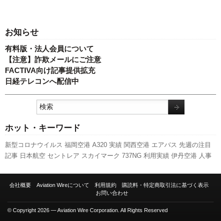
お知らせ
有料版・法人会員について
【注意】詐欺メールにご注意
FACTIVA向け記事提供拡充
日経テレコンへ配信中
ホット・キーワード
新型コロナウイルス
福岡空港
A320
実績
関西空港
エアバス
先週の注目
記事
日本航空
セントレア
スカイマーク
737NG
利用実績
伊丹空港
人事
客室乗務員
LCC
787
ANAホールディングス
A350 XWB
訪日客
旅客数
発
着回数
新千歳空港
777
ボーイング
新路線
羽田空港
ピーチ・アビエーシ
会社概要
Aviation Wireについて
利用規約
購読料・特定商取引法に基づく表示
ョン
スターフライヤー
キャンペーン
国交省航空局
全日空
成田空港
国交
お問い合わせ
省
航空貨物
© Copyright 2026 — Aviation Wire Corporation. All Rights Reserved