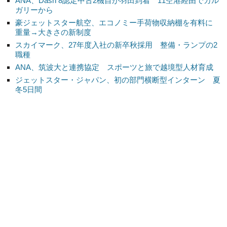
ANA、Dash 8認定中古2機目が羽田到着 11空港経由でカル
ガリーから
豪ジェットスター航空、エコノミー手荷物収納棚を有料に
重量→大きさの新制度
スカイマーク、27年度入社の新卒秋採用 整備・ランプの2
職種
ANA、筑波大と連携協定 スポーツと旅で越境型人材育成
ジェットスター・ジャパン、初の部門横断型インターン 夏
冬5日間