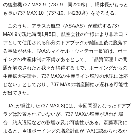
の後継機737 MAX 9（737-9、同220席）、胴体長がもっと
も長い737 MAX 10（737-10、同230席）をそろえる。
このうち、アラスカ航空（ASA/AS）が運航する737
MAX 9で現地時間1月5日、航空会社の仕様により非常口ド
アとして使用される部分のドアプラグが離陸直後に脱落す
る事故が発生。FAAのマイケル・ウィテカー長官は、ボー
イングの生産体制に不備があるとして、「品質管理上の問
題が解決されたと我々が納得するまで、ボーイングからの
生産拡大要請や、737 MAXの生産ライン増設の承認には応
じない」としており、737 MAXの増産開始が遅れる可能性
が出てきた。
JALが発注した737 MAX 8には、今回問題となったドアプ
ラグは設置されていないが、737 MAXの増産が遅れた場
合、納入遅延などの影響が及ぶ可能性がある。斎藤専務に
よると、今後ボーイングの増産計画がFAAに認められるか