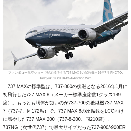
ファンボロー航空ショーで展示飛行する737 MAX 8の試験機＝16年7月 PHOTO:
Tadayuki YOSHIKAWA/Aviation Wire
737 MAXの標準型は、737-800の後継となる2016年1月に
初飛行した737 MAX 8（メーカー標準座席数1クラス189
席）。もっとも胴体が短いのが737-700の後継機737 MAX
7（737-7、同172席）で、737 MAX 8の座席数をLCC向け
に増やした737 MAX 200（737-8-200、同210席）、
737NG（次世代737）で最大サイズだった737-900/-900ER