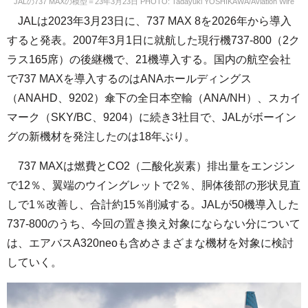
JALの737 MAXの模型＝23年3月23日 PHOTO: Tadayuki YOSHIKAWA/Aviation Wire
JALは2023年3月23日に、737 MAX 8を2026年から導入
すると発表。2007年3月1日に就航した現行機737-800（2ク
ラス165席）の後継機で、21機導入する。国内の航空会社
で737 MAXを導入するのはANAホールディングス
（ANAHD、9202）傘下の全日本空輸（ANA/NH）、スカイ
マーク（SKY/BC、9204）に続き3社目で、JALがボーイン
グの新機材を発注したのは18年ぶり。
737 MAXは燃費とCO2（二酸化炭素）排出量をエンジン
で12％、翼端のウイングレットで2％、胴体後部の形状見直
しで1％改善し、合計約15％削減する。JALが50機導入した
737-800のうち、今回の置き換え対象にならない分について
は、エアバスA320neoも含めさまざまな機材を対象に検討
していく。