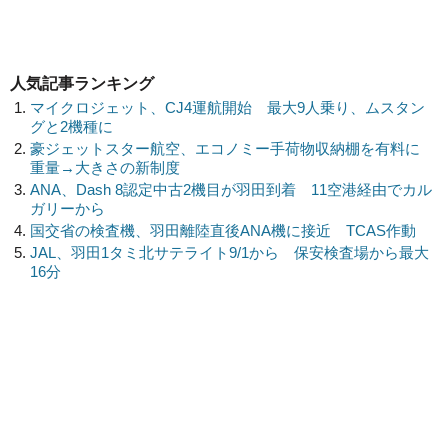
人気記事ランキング
マイクロジェット、CJ4運航開始 最大9人乗り、ムスタン
グと2機種に
豪ジェットスター航空、エコノミー手荷物収納棚を有料に
重量→大きさの新制度
ANA、Dash 8認定中古2機目が羽田到着 11空港経由でカル
ガリーから
国交省の検査機、羽田離陸直後ANA機に接近 TCAS作動
JAL、羽田1タミ北サテライト9/1から 保安検査場から最大
16分