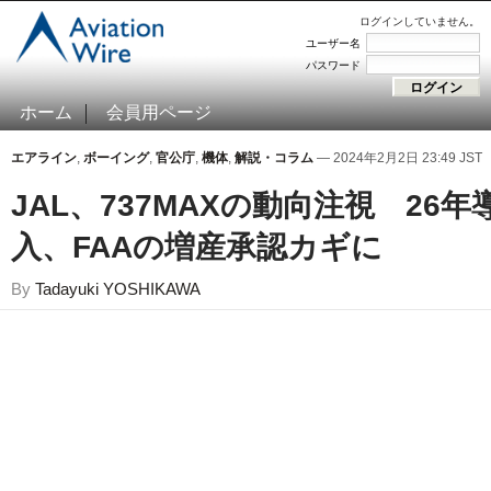
ログインしていません。
ユーザー名
パスワード
ホーム
会員用ページ
エアライン
,
ボーイング
,
官公庁
,
機体
,
解説・コラム
— 2024年2月2日 23:49 JST
JAL、737MAXの動向注視 26年
入、FAAの増産承認カギに
By
Tadayuki YOSHIKAWA