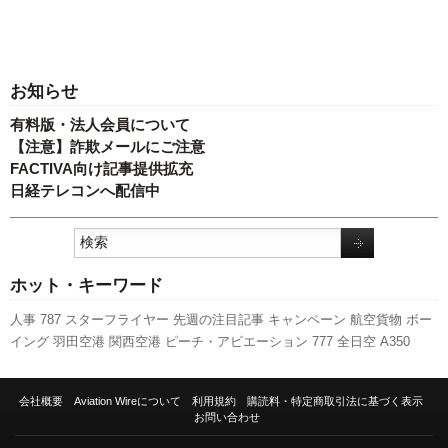
お知らせ
有料版・法人会員について
【注意】詐欺メールにご注意
FACTIVA向け記事提供拡充
日経テレコンへ配信中
ホット・キーワード
人事
787
スターフライヤー
先週の注目記事
キャンペーン
航空貨物
ボー
イング
羽田空港
関西空港
ピーチ・アビエーション
777
全日空
A350
XWB
737NG
A320
利用実績
国交省
国交省航空局
発着回数
セントレア
スカイマーク
エアバス
旅客数
福岡空港
新千歳空港
客室乗務員
新型コロ
会社概要
Aviation Wireについて
利用規約
購読料・特定商取引法に基づく表示
ナウイルス
実績
成田空港
訪日客
LCC
日本航空
新路線
伊丹空港
ANAホ
お問い合わせ
ールディングス