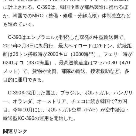
に計上される。C-390は、韓国企業が部品製造に携わるほ
か、韓国でのMRO（整備・修理・分解点検）体制確立など
も進めていく。
C-390はエンブラエルが開発した双発の中型輸送機で、
2015年2月3日に初飛行。最大ペイロードは26トン、航続距
離は26トン搭載時が2000キロ（1080海里）、フェリー時が
6241キロ（3370海里）、最高巡航速度はマッハ0.80（470
ノット）で、貨物や物資、部隊の輸送、捜索救助など、多
目的に運用できる。
C-390を採用した国は、ブラジル、ポルトガル、ハンガリ
ー、オランダ、オーストリア、チェコに続き韓国で7カ国
目。今年10月には、ポルトガル空軍（FAP）が空中給油・
輸送型KC-390の運用を開始した。
関連リンク