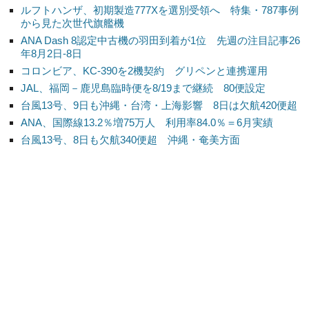
ルフトハンザ、初期製造777Xを選別受領へ 特集・787事例
から見た次世代旗艦機
ANA Dash 8認定中古機の羽田到着が1位 先週の注目記事26
年8月2日-8日
コロンビア、KC-390を2機契約 グリペンと連携運用
JAL、福岡－鹿児島臨時便を8/19まで継続 80便設定
台風13号、9日も沖縄・台湾・上海影響 8日は欠航420便超
ANA、国際線13.2％増75万人 利用率84.0％＝6月実績
台風13号、8日も欠航340便超 沖縄・奄美方面