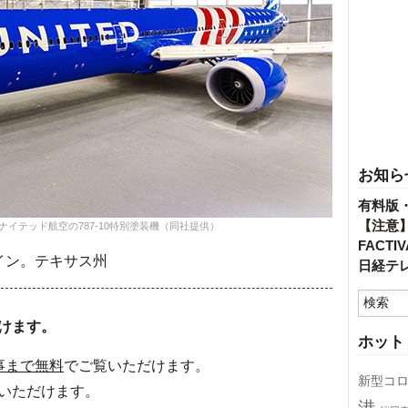
お知ら
有料版
【注意
ナイテッド航空の787-10特別塗装機（同社提供）
FACT
イン。テキサス州
日経テ
けます。
ホット
事まで無料
でご覧いただけます。
新型コ
いただけます。