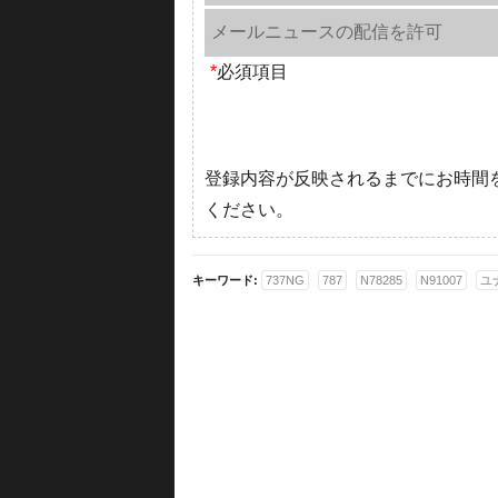
メールニュースの配信を許可
*
必須項目
登録内容が反映されるまでにお時間
ください。
キーワード:
737NG
787
N78285
N91007
ユ