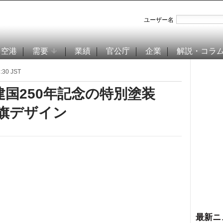
ユーザー名
空港
需要
業績
官公庁
企業
解説・コラ
30 JST
国250年記念の特別塗装
条旗デザイン
最新ニ