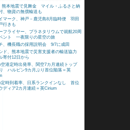
L、熊本地震で見舞金 マイル・ふるさと納
付、物資の無償輸送も
イマーク、神戸－鹿児島8月臨時便 羽田
戸行きも
ーフライヤー、プラネタリウムで就航20周
ベント 一夜限りの星空の旅
チ、機長職の採用説明会 9/7に成田
シド、熊本地震で災害支援者の輸送協力
ル寄付12日から
の空港定時出発率、関空7カ月連続トップ
入り ハルビン9カ月ぶり首位陥落＝英
um
の定時到着率、日系ランクインなし 首位
ウディア2カ月連続＝英Cirium