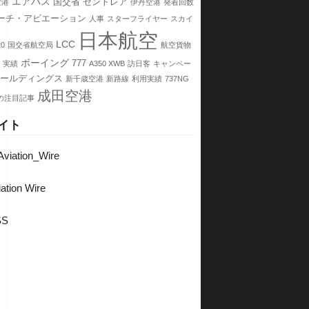
エアバス
国交省
セントレア
空港
伊丹空港
発着回数
ーチ・アビエーション
人事
スターフライヤー
スカイ
日本航空
LCC
20
国交省航空局
航空貨物
ボーイング
777
実績
A350 XWB
訪日客
キャンペー
ホールディングス
新千歳空港
新路線
利用実績
737NG
成田空港
の注目記事
イト
viation_Wire
ation Wire
SS