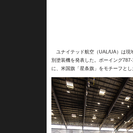
ユナイテッド航空（UAL/UA）は現
別塗装機を発表した。ボーイング787-10
に、米国旗「星条旗」をモチーフとし