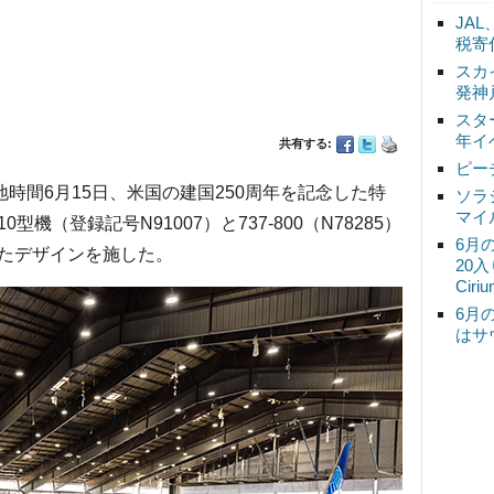
JA
税寄
スカ
発神
スタ
年イ
共有する:
ピー
地時間6月15日、米国の建国250周年を記念した特
ソラ
マイ
型機（登録記号N91007）と737-800（N78285）
6月
たデザインを施した。
20
Ciri
6月
はサ