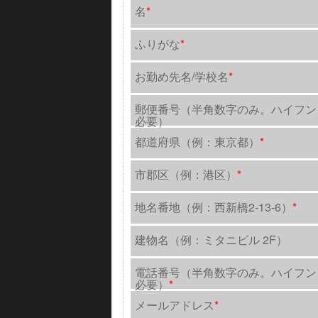
名
*
ふりがな
*
お勤め先名/学校名
*
郵便番号（半角数字のみ。ハイフン
必要）
都道府県（例：東京都）
*
市郡区（例：港区）
*
地名番地（例：西新橋2-13-6）
*
建物名（例：ミタニビル 2F）
電話番号（半角数字のみ。ハイフン
必要）
*
メールアドレス
*