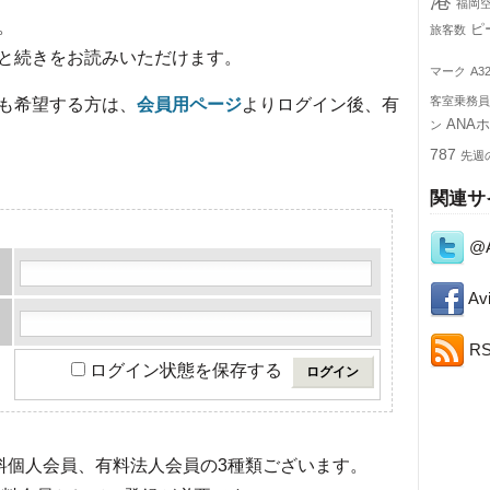
港
福岡
。
ピ
旅客数
と続きをお読みいただけます。
マーク
A3
客室乗務員
も希望する方は、
会員用ページ
よりログイン後、有
ANA
ン
787
先週
関連サ
@A
Avi
R
ログイン状態を保存する
有料個人会員、有料法人会員の3種類ございます。