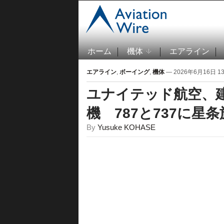
ホーム
機体
エアライン
エアライン
,
ボーイング
,
機体
— 2026年6月16日 13:
ユナイテッド航空、建
機 787と737に星
By
Yusuke KOHASE