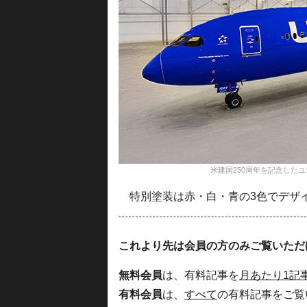
米建国250周年を記念したユ
特別塗装は赤・白・青の3色でデザ
これより先は会員の方のみご覧いただ
無料会員
は、有料記事を
月あたり1記
有料会員
は、
すべて
の有料記事をご覧