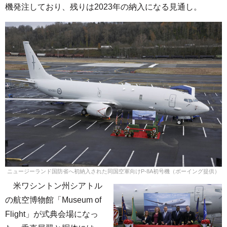
機発注しており、残りは2023年の納入になる見通し。
ニュージーランド国防省へ初納入された同国空軍向けP-8A初号機（ボーイング提供）
米ワシントン州シアトル
の航空博物館「Museum of
Flight」が式典会場になっ