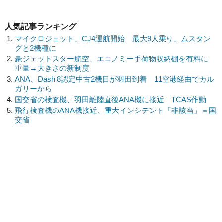
人気記事ランキング
マイクロジェット、CJ4運航開始 最大9人乗り、ムスタン
グと2機種に
豪ジェットスター航空、エコノミー手荷物収納棚を有料に
重量→大きさの新制度
ANA、Dash 8認定中古2機目が羽田到着 11空港経由でカル
ガリーから
国交省の検査機、羽田離陸直後ANA機に接近 TCAS作動
飛行検査機のANA機接近、重大インシデント「非該当」＝国
交省