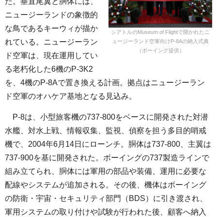
た。垂直尾翼と胴体には、
ニュージーランドの象徴的
な鳥であるキーウィが描か
シアトルのMuseum of Flightで開かれたニ
れている。ニュージーラン
ュージーランド空軍向けP-8Aの納入式典
（ボーイング提供）
ド空軍は、現在運用してい
る老朽化した6機のP-3K2
を、4機のP-8Aで置き換える計画。拠点はニュージーラン
ド空軍のオハケア基地となる見込み。
P-8は、小型旅客機の737-800をベースに開発された対潜
水艦、対水上戦、情報収集、監視、偵察を担う多目的哨戒
機で、2004年6月14日にローンチ。胴体は737-800、主翼は
737-900を基に開発された。ボーイングの737製造ラインで
組み立てられ、胴体には軍用の部品や装備、運用に必要な
配線やシステムが追加される。その後、機体はボーイング
の防衛・宇宙・セキュリティ部門（BDS）に引き渡され、
軍用システムの取り付けや試験が行われた後、顧客へ納入