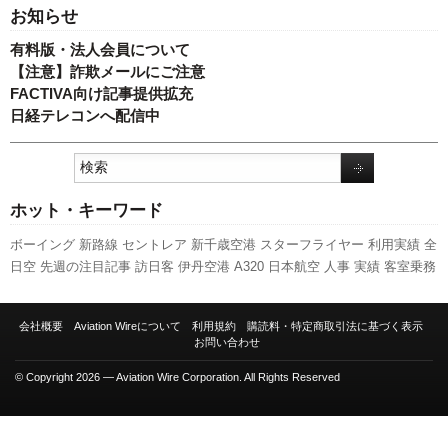
お知らせ
有料版・法人会員について
【注意】詐欺メールにご注意
FACTIVA向け記事提供拡充
日経テレコンへ配信中
ホット・キーワード
ボーイング
新路線
セントレア
新千歳空港
スターフライヤー
利用実績
全
日空
先週の注目記事
訪日客
伊丹空港
A320
日本航空
人事
実績
客室乗務
員
国交省
キャンペーン
福岡空港
関西空港
発着回数
777
ANAホールディ
ングス
成田空港
787
LCC
航空貨物
エアバス
A350 XWB
国交省航空局
会社概要
Aviation Wireについて
利用規約
購読料・特定商取引法に基づく表示
737NG
スカイマーク
新型コロナウイルス
ピーチ・アビエーション
旅客
お問い合わせ
数
羽田空港
© Copyright 2026 — Aviation Wire Corporation. All Rights Reserved