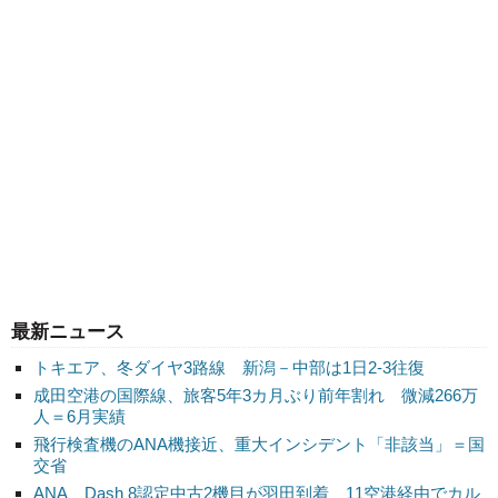
最新ニュース
トキエア、冬ダイヤ3路線 新潟－中部は1日2-3往復
成田空港の国際線、旅客5年3カ月ぶり前年割れ 微減266万
人＝6月実績
飛行検査機のANA機接近、重大インシデント「非該当」＝国
交省
ANA、Dash 8認定中古2機目が羽田到着 11空港経由でカル