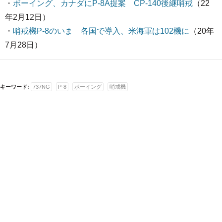
・
ボーイング、カナダにP-8A提案 CP-140後継哨戒
（22
年2月12日）
・
哨戒機P-8のいま 各国で導入、米海軍は102機に
（20年
7月28日）
キーワード:
737NG
P-8
ボーイング
哨戒機