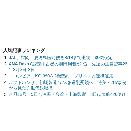
人気記事ランキング
JAL、福岡－鹿児島臨時便を8/19まで継続 80便設定
ANA Dash 8認定中古機の羽田到着が1位 先週の注目記事26
年8月2日-8日
コロンビア、KC-390を2機契約 グリペンと連携運用
ルフトハンザ、初期製造777Xを選別受領へ 特集・787事例
から見た次世代旗艦機
台風13号、9日も沖縄・台湾・上海影響 8日は欠航420便超