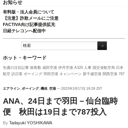
お知らせ
有料版・法人会員について
【注意】詐欺メールにご注意
FACTIVA向け記事提供拡充
日経テレコンへ配信中
ホット・キーワード
先週の注目記事
旅客数
成田空港
伊丹空港
A320
人事
国交省航空局
日本
航空
訪日客
ボーイング
羽田空港
キャンペーン
新千歳空港
関西空港
787
ピーチ・アビエーション
全日空
実績
エアバス
セントレア
利用実績
A350 XWB
777
新路線
福岡空港
スターフライヤー
国交省
航空貨物
客室
エアライン
,
ボーイング
,
機体
,
空港
— 2022年3月17日 19:29 JST
乗務員
スカイマーク
LCC
新型コロナウイルス
ANAホールディングス
発
ANA、24日まで羽田－仙台臨時
着回数
737NG
便 秋田は19日まで787投入
By
Tadayuki YOSHIKAWA