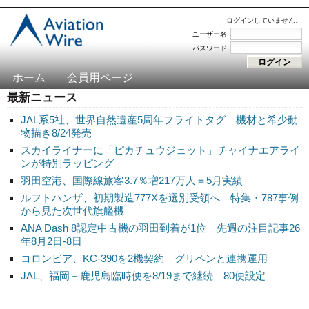
ログインしていません。
ユーザー名
パスワード
ホーム
会員用ページ
最新ニュース
JAL系5社、世界自然遺産5周年フライトタグ 機材と希少動
物描き8/24発売
スカイライナーに「ピカチュウジェット」チャイナエアライ
ンが特別ラッピング
羽田空港、国際線旅客3.7％増217万人＝5月実績
ルフトハンザ、初期製造777Xを選別受領へ 特集・787事例
から見た次世代旗艦機
ANA Dash 8認定中古機の羽田到着が1位 先週の注目記事26
年8月2日-8日
コロンビア、KC-390を2機契約 グリペンと連携運用
JAL、福岡－鹿児島臨時便を8/19まで継続 80便設定