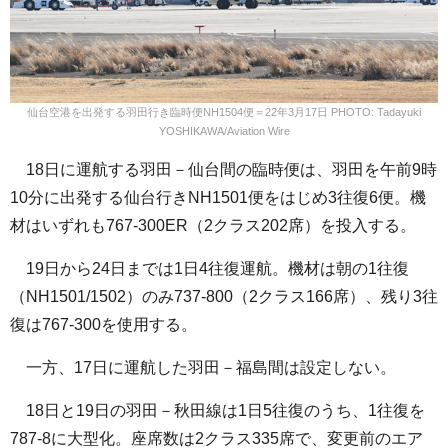
仙台空港を出発する羽田行き臨時便NH1504便＝22年3月17日 PHOTO: Tadayuki
YOSHIKAWA/Aviation Wire
18日に運航する羽田－仙台間の臨時便は、羽田を午前9時
10分に出発する仙台行きNH1501便をはじめ3往復6便。機
材はいずれも767-300ER（2クラス202席）を投入する。
19日から24日までは1日4往復運航。機材は朝の1往復
（NH1501/1502）のみ737-800（2クラス166席）、残り3往
復は767-300を使用する。
一方、17日に運航した羽田－福島間は設定しない。
18日と19日の羽田－秋田線は1日5往復のうち、1往復を
787-8に大型化。座席数は2クラス335席で、変更前のエア