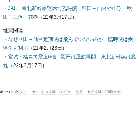
・
JAL、東北新幹線運休で臨時便 羽田－仙台や山形、秋
田、三沢、花巻
（22年3月17日）
地震関連
・
なぜ羽田－仙台定期便は飛んでいないのか 臨時便は受
験生も利用
（21年2月23日）
・
宮城・福島で震度6強 羽田は運航再開、東北新幹線は脱
線
（22年3月17日）
キーワード:
767
787
仙台空港
全日空
地震
秋田空港
羽田空港