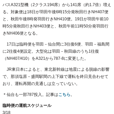
バスA321型機（2クラス194席）から141席（約1.7倍）増え
る。対象便は18日が羽田午後6時15分発秋田行きNH407便
と、秋田午後8時発羽田行きNH410便。19日が羽田午前10
時5分発秋田行きNH403便と、秋田午前11時50分発羽田行
きNH406便となる。
17日は臨時便を羽田－仙台間に3往復6便、羽田－福島間
に2往復4便設定。大型化は羽田－秋田線のうち1往復
（NH407/410）をA321から787-8に変更した。
JR東日本によると、東北新幹線は地震による脱線の影響
で、那須塩原－盛岡駅間の上下線で運転を終日見合わせて
おり、運転再開の見通しは立っていない。
＊仙台も一部787投入。記事は
こちら
。
臨時便の運航スケジュール
3/18