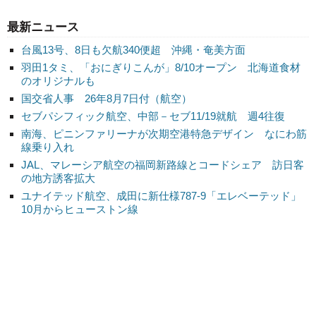
最新ニュース
台風13号、8日も欠航340便超 沖縄・奄美方面
羽田1タミ、「おにぎりこんが」8/10オープン 北海道食材
のオリジナルも
国交省人事 26年8月7日付（航空）
セブパシフィック航空、中部－セブ11/19就航 週4往復
南海、ピニンファリーナが次期空港特急デザイン なにわ筋
線乗り入れ
JAL、マレーシア航空の福岡新路線とコードシェア 訪日客
の地方誘客拡大
ユナイテッド航空、成田に新仕様787-9「エレベーテッド」
10月からヒューストン線