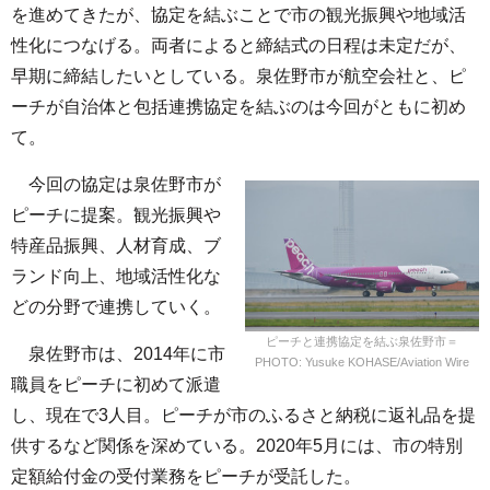
を進めてきたが、協定を結ぶことで市の観光振興や地域活
性化につなげる。両者によると締結式の日程は未定だが、
早期に締結したいとしている。泉佐野市が航空会社と、ピ
ーチが自治体と包括連携協定を結ぶのは今回がともに初め
て。
今回の協定は泉佐野市が
ピーチに提案。観光振興や
特産品振興、人材育成、ブ
ランド向上、地域活性化な
どの分野で連携していく。
ピーチと連携協定を結ぶ泉佐野市＝
泉佐野市は、2014年に市
PHOTO: Yusuke KOHASE/Aviation Wire
職員をピーチに初めて派遣
し、現在で3人目。ピーチが市のふるさと納税に返礼品を提
供するなど関係を深めている。2020年5月には、市の特別
定額給付金の受付業務をピーチが受託した。