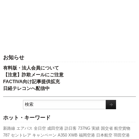
お知らせ
有料版・法人会員について
【注意】詐欺メールにご注意
FACTIVA向け記事提供拡充
日経テレコンへ配信中
ホット・キーワード
新路線
エアバス
全日空
成田空港
訪日客
737NG
実績
国交省
航空貨物
787
セントレア
キャンペーン
A350 XWB
福岡空港
日本航空
羽田空港