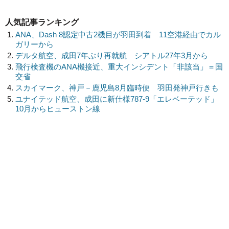
人気記事ランキング
ANA、Dash 8認定中古2機目が羽田到着 11空港経由でカル
ガリーから
デルタ航空、成田7年ぶり再就航 シアトル27年3月から
飛行検査機のANA機接近、重大インシデント「非該当」＝国
交省
スカイマーク、神戸－鹿児島8月臨時便 羽田発神戸行きも
ユナイテッド航空、成田に新仕様787-9「エレベーテッド」
10月からヒューストン線