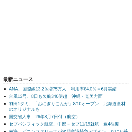
最新ニュース
ANA、国際線13.2％増75万人 利用率84.0％＝6月実績
台風13号、8日も欠航340便超 沖縄・奄美方面
羽田1タミ、「おにぎりこんが」8/10オープン 北海道食材
のオリジナルも
国交省人事 26年8月7日付（航空）
セブパシフィック航空、中部－セブ11/19就航 週4往復
南海、ピニンファリーナが次期空港特急デザイン なにわ筋