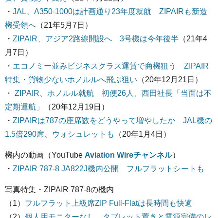
・
JAL、A350-1000は計画通り23年度就航 ZIPAIRも新造
機受領へ
（21年5月7日）
・
ZIPAIR、アジア2路線開設へ 3号機は今年後半
（21年4
月7日）
・
エコノミー並みビジネスクラス運賃で商機狙う ZIPAIR
特集・貨物少ないホノルルへ飛ぶ狙い
（20年12月21日）
・
ZIPAIR、ホノルル就航 初便26人、西田社長「当面は不
定期運航」
（20年12月19日）
・
ZIPAIRは787の座席数をどうやって増やしたか JAL機の
1.5倍290席、ウォシュレットも
（20年1月4日）
機内の動画（YouTube
Aviation Wireチャンネル
）
・
ZIPAIR 787-8 JA822J機内公開 フルフラットシートも
写真特集・ZIPAIR 787-8の機内
（1）
フルフラット上級席ZIP Full-Flatは長時間も快適
（2）
個人用モニターなし、タブレット置きと電源完備のレ