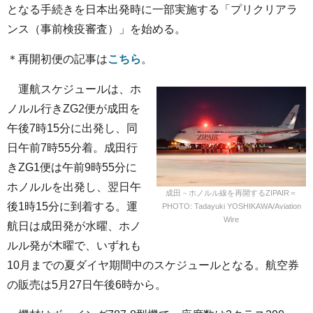
となる手続きを日本出発時に一部実施する「プリクリアラ
ンス（事前検疫審査）」を始める。
＊再開初便の記事は
こちら
。
運航スケジュールは、ホ
ノルル行きZG2便が成田を
午後7時15分に出発し、同
日午前7時55分着。成田行
きZG1便は午前9時55分に
ホノルルを出発し、翌日午
成田－ホノルル線を再開するZIPAIR＝
後1時15分に到着する。運
PHOTO: Tadayuki YOSHIKAWA/Aviation
Wire
航日は成田発が水曜、ホノ
ルル発が木曜で、いずれも
10月までの夏ダイヤ期間中のスケジュールとなる。航空券
の販売は5月27日午後6時から。