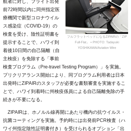
航者に対し、フライト出発
前72時間以内に同州指定医
療機関で新型コロナウイル
ス感染症（COVID-19）の
検査を受け、陰性証明書を
フルフラットベッドになるZIPAIRの「ZIP
提示することで、ハワイ到
Full-Flat」＝PHOTO: Tadayuki
YOSHIKAWA/Aviation Wire
着後10日間の自己隔離（自
主検疫）を免除する「事前
検査プログラム（Pre-travel Testing Program）」を実施。
プリクリアランス開始により、同プログラム利用者は日本
出発時にZIPAIRのスタッフが必要な書類審査を実施するこ
とで、ハワイ到着時に州検疫係員による自己隔離免除の手
続きが不要になる。
ZIPAIRは、ホノルル線再開にあたり機内の抗ウイルス・
抗菌コーティングを実施。予約時には出発前PCR検査（ハ
ワイ州指定陰性証明書付き）を受けられるオプション「出