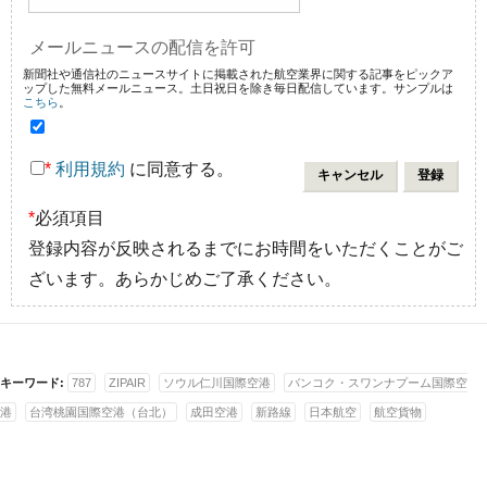
メールニュースの配信を許可
新聞社や通信社のニュースサイトに掲載された航空業界に関する記事をピックア
ップした無料メールニュース。土日祝日を除き毎日配信しています。サンプルは
こちら
。
*
利用規約
に同意する。
*
必須項目
登録内容が反映されるまでにお時間をいただくことがご
ざいます。あらかじめご了承ください。
キーワード:
787
ZIPAIR
ソウル仁川国際空港
バンコク・スワンナプーム国際空
港
台湾桃園国際空港（台北）
成田空港
新路線
日本航空
航空貨物