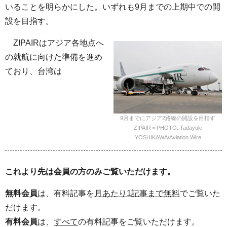
いることを明らかにした。いずれも9月までの上期中での開
設を目指す。
ZIPAIRはアジア各地点へ
の就航に向けた準備を進め
ており、台湾は
9月までにアジア2路線の開設を目指す
ZIPAIR＝PHOTO: Tadayuki
YOSHIKAWA/Aviation Wire
これより先は会員の方のみご覧いただけます。
無料会員
は、有料記事を
月あたり1記事まで無料
でご覧いた
だけます。
有料会員
は、
すべて
の有料記事をご覧いただけます。