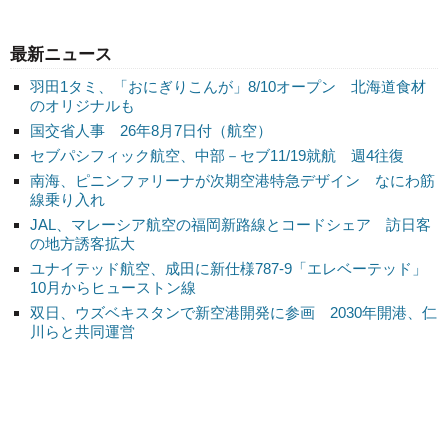
最新ニュース
羽田1タミ、「おにぎりこんが」8/10オープン 北海道食材
のオリジナルも
国交省人事 26年8月7日付（航空）
セブパシフィック航空、中部－セブ11/19就航 週4往復
南海、ピニンファリーナが次期空港特急デザイン なにわ筋
線乗り入れ
JAL、マレーシア航空の福岡新路線とコードシェア 訪日客
の地方誘客拡大
ユナイテッド航空、成田に新仕様787-9「エレベーテッド」
10月からヒューストン線
双日、ウズベキスタンで新空港開発に参画 2030年開港、仁
川らと共同運営