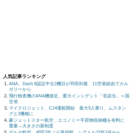
人気記事ランキング
ANA、Dash 8認定中古2機目が羽田到着 11空港経由でカル
ガリーから
飛行検査機のANA機接近、重大インシデント「非該当」＝国
交省
マイクロジェット、CJ4運航開始 最大9人乗り、ムスタン
グと2機種に
豪ジェットスター航空、エコノミー手荷物収納棚を有料に
重量→大きさの新制度
デルタ航空、成田7年ぶり再就航 シアトル27年3月から