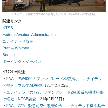
ユナイテッド航空の777-200の損傷したエンジンPW4000（NTSB提供）
関連リンク
NTSB
Federal Aviation Administration
ユナイテッド航空
Pratt & Whitney
Boeing
ボーイング・ジャパン
N772UA関連
・
FAA、PW4000のファンブレード検査指示 ユナイテッ
ド機トラブルでAD発効
（21年2月25日）
・
ユナイテッドの777、ファンブレード2枚破断も機体損傷
は軽微 NTSB調査
（21年2月23日）
・
FAA、777に緊急耐空性改善命令 ユナイテッド機不具合