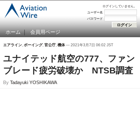
ログインしていません。
ユーザー名
パスワード
ホーム
会員用ページ
エアライン
,
ボーイング
,
官公庁
,
機体
— 2021年3月7日 06:02 JST
ユナイテッド航空の777、ファン
ブレード疲労破壊か NTSB調査
By
Tadayuki YOSHIKAWA