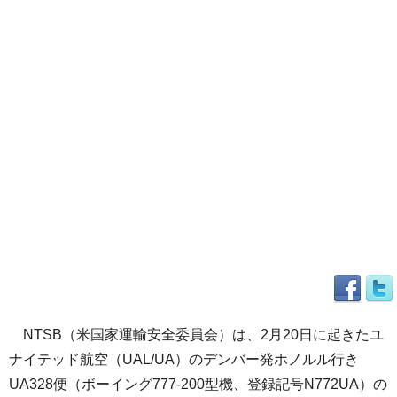
NTSB（米国家運輸安全委員会）は、2月20日に起きたユ
ナイテッド航空（UAL/UA）のデンバー発ホノルル行き
UA328便（ボーイング777-200型機、登録記号N772UA）の