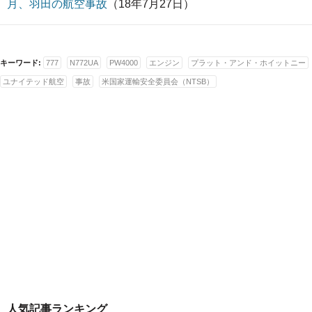
月、羽田の航空事故
（18年7月27日）
キーワード:
777
N772UA
PW4000
エンジン
プラット・アンド・ホイットニー
ユナイテッド航空
事故
米国家運輸安全委員会（NTSB）
人気記事ランキング