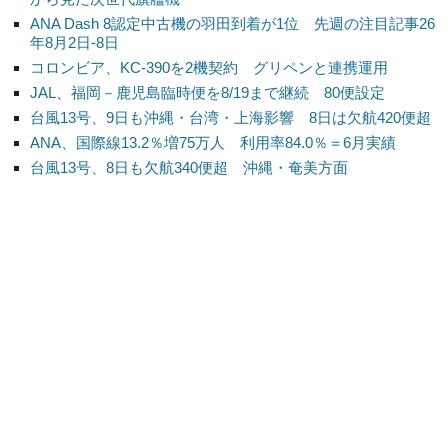
ANA Dash 8認定中古機の羽田到着が1位 先週の注目記事26
年8月2日-8日
コロンビア、KC-390を2機契約 グリペンと連携運用
JAL、福岡－鹿児島臨時便を8/19まで継続 80便設定
台風13号、9日も沖縄・台湾・上海影響 8日は欠航420便超
ANA、国際線13.2％増75万人 利用率84.0％＝6月実績
台風13号、8日も欠航340便超 沖縄・奄美方面