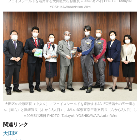
フェイスシールドを着用する大田区の松原区長＝20年5月25日 PHOTO: Tadayuki
YOSHIKAWA/Aviation Wire
大田区の松原区長（中央左）にフェイスシールドを寄贈するJALEC整備士の五十嵐さ
ん（同右）と津郷課長（右から3人目）、JALの屋敷東京空港支店長（右から2人目）ら
＝20年5月25日 PHOTO: Tadayuki YOSHIKAWA/Aviation Wire
関連リンク
大田区