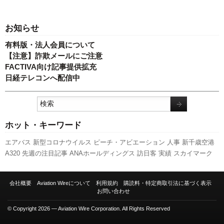
お知らせ
有料版・法人会員について
【注意】詐欺メールにご注意
FACTIVA向け記事提供拡充
日経テレコンへ配信中
ホット・キーワード
エアバス
新型コロナウイルス
ピーチ・アビエーション
人事
新千歳空港
A320
先週の注目記事
ANAホールディングス
訪日客
実績
スカイマーク
A350 XWB
キャンペーン
福岡空港
関西空港
国交省航空局
航空貨物
国交
省
日本航空
利用実績
ボーイング
成田空港
伊丹空港
発着回数
新路線
会社概要
Aviation Wireについて
利用規約
購読料・特定商取引法に基づく表示
737NG
LCC
客室乗務員
旅客数
787
セントレア
全日空
スターフライヤー
お問い合わせ
羽田空港
777
© Copyright 2026 — Aviation Wire Corporation. All Rights Reserved