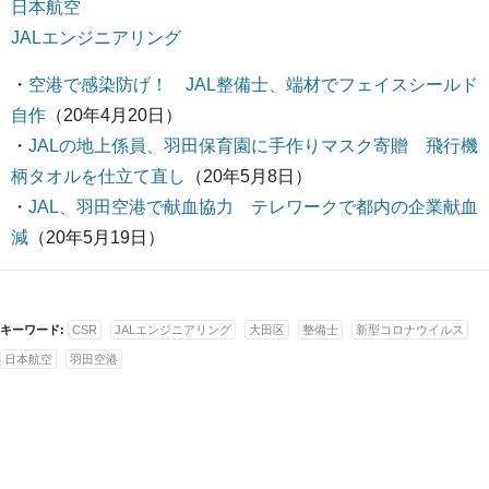
日本航空
JALエンジニアリング
・
空港で感染防げ！ JAL整備士、端材でフェイスシールド
自作
（20年4月20日）
・
JALの地上係員、羽田保育園に手作りマスク寄贈 飛行機
柄タオルを仕立て直し
（20年5月8日）
・
JAL、羽田空港で献血協力 テレワークで都内の企業献血
減
（20年5月19日）
キーワード:
CSR
JALエンジニアリング
大田区
整備士
新型コロナウイルス
日本航空
羽田空港