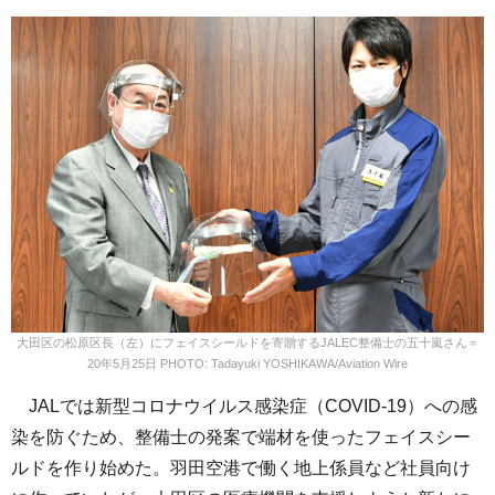
大田区の松原区長（左）にフェイスシールドを寄贈するJALEC整備士の五十嵐さん＝
20年5月25日 PHOTO: Tadayuki YOSHIKAWA/Aviation Wire
JALでは新型コロナウイルス感染症（COVID-19）への感
染を防ぐため、整備士の発案で端材を使ったフェイスシー
ルドを作り始めた。羽田空港で働く地上係員など社員向け