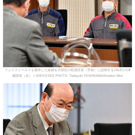
フェイスシールドを製作した経緯を大田区の松原区長（手前）に説明するJALECの津
郷課長（右）＝20年5月25日 PHOTO: Tadayuki YOSHIKAWA/Aviation Wire