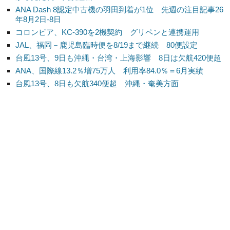
ANA Dash 8認定中古機の羽田到着が1位 先週の注目記事26
年8月2日-8日
コロンビア、KC-390を2機契約 グリペンと連携運用
JAL、福岡－鹿児島臨時便を8/19まで継続 80便設定
台風13号、9日も沖縄・台湾・上海影響 8日は欠航420便超
ANA、国際線13.2％増75万人 利用率84.0％＝6月実績
台風13号、8日も欠航340便超 沖縄・奄美方面