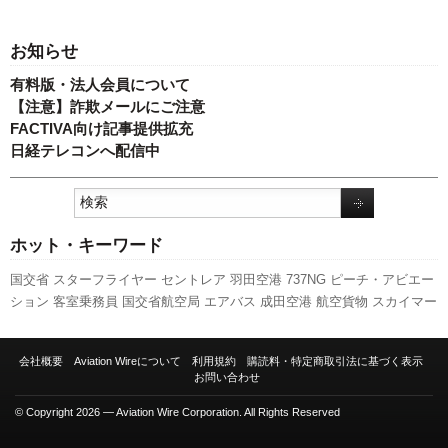
お知らせ
有料版・法人会員について
【注意】詐欺メールにご注意
FACTIVA向け記事提供拡充
日経テレコンへ配信中
ホット・キーワード
国交省
スターフライヤー
セントレア
羽田空港
737NG
ピーチ・アビエー
ション
客室乗務員
国交省航空局
エアバス
成田空港
航空貨物
スカイマー
ク
キャンペーン
LCC
777
訪日客
A350 XWB
伊丹空港
日本航空
新路線
実績
ボーイング
関西空港
発着回数
新型コロナウイルス
ANAホールディ
会社概要
Aviation Wireについて
利用規約
購読料・特定商取引法に基づく表示
ングス
人事
福岡空港
利用実績
旅客数
787
全日空
A320
先週の注目記事
お問い合わせ
新千歳空港
© Copyright 2026 — Aviation Wire Corporation. All Rights Reserved