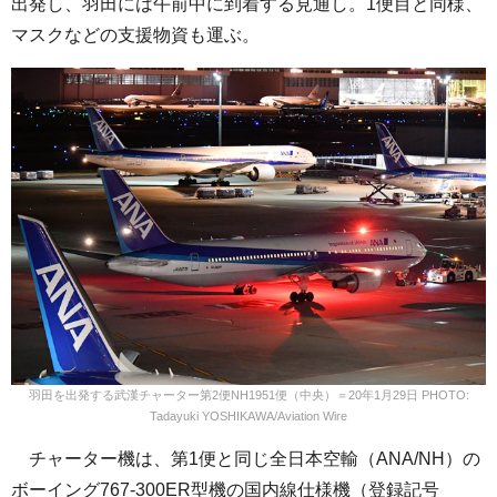
出発し、羽田には午前中に到着する見通し。1便目と同様、
マスクなどの支援物資も運ぶ。
羽田を出発する武漢チャーター第2便NH1951便（中央）＝20年1月29日 PHOTO:
Tadayuki YOSHIKAWA/Aviation Wire
チャーター機は、第1便と同じ全日本空輸（ANA/NH）の
ボーイング767-300ER型機の国内線仕様機（登録記号