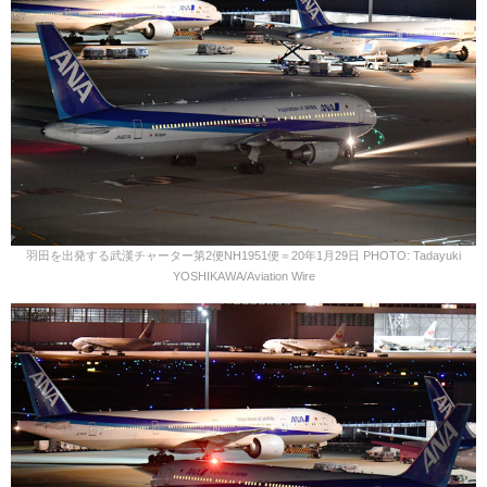
羽田を出発する武漢チャーター第2便NH1951便＝20年1月29日 PHOTO: Tadayuki
YOSHIKAWA/Aviation Wire