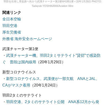
羽田を出発し滑走路へ向かう武漢チャーター第2便NH1951便＝20年1月29日 PHOTO:
Tadayuki YOSHIKAWA/Aviation Wire
関連リンク
全日本空輸
羽田空港
厚生労働省
外務省 海外安全ホームページ
武漢チャーター第1便
・
武漢チャーター機、羽田2タミサテライト”貸切”で感染防
ぐ 普段は国内線用
（20年1月29日）
新型コロナウイルス
・
新型コロナウイルス、武漢便が一部欠航 ANAとJAL、
CAがマスク着用
（20年1月24日）
羽田2タミのサテライト
・
羽田空港、2タミのサテライト公開 ANA系12月から発