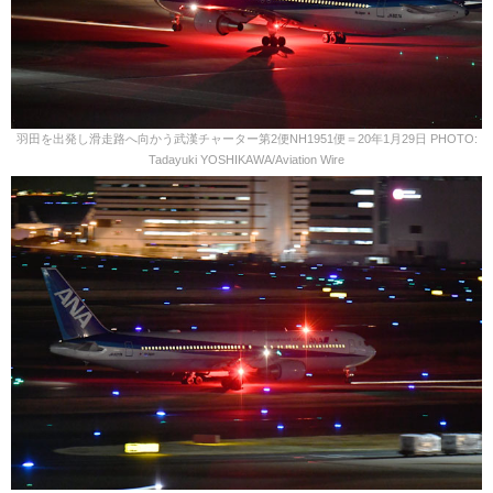
羽田を出発し滑走路へ向かう武漢チャーター第2便NH1951便＝20年1月29日 PHOTO:
Tadayuki YOSHIKAWA/Aviation Wire