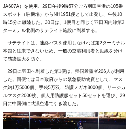
JA607A）を使用。29日午後9時57分ごろ羽田空港の105番
スポット（駐機場）からNH1951便として出発し、午後10
時15分に離陸した。30日は、1便目と同じく羽田国内線第2
ターミナル北側のサテライト施設に到着する。
サテライトは、連絡バスを使用しなければ第2ターミナル
本館と往来できないため、一般の空港利用者と動線を分け
て感染拡大を防ぐ。
29日に羽田へ到着した第1便は、帰国希望者206人が利用
した。同便では日本政府からの緊急援助物資として、マス
ク約1万5000個、手袋5万双、防護メガネ8000個、サージカ
ルマスク2000枚、個人用防護服セット50セットを運び、29
日に中国側に武漢空港で引き渡した。