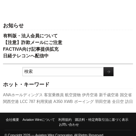
お知らせ
有料版・法人会員について
【注意】詐欺メールにご注意
FACTIVA向け記事提供拡充
日経テレコンへ配信中
ホット・キーワード
ANAホールディングス
客室乗務員
航空貨物
伊丹空港
新千歳空港
国交省
関西空港
LCC
787
利用実績
A350 XWB
ボーイング
羽田空港
全日空
訪日
客
先週の注目記事
737NG
ピーチ・アビエーション
実績
スターフライヤ
ー
セントレア
旅客数
人事
A320
スカイマーク
新路線
エアバス
キャンペ
会社概要
Aviation Wireについて
利用規約
購読料・特定商取引法に基づく表示
ーン
日本航空
777
新型コロナウイルス
発着回数
成田空港
国交省航空局
お問い合わせ
福岡空港
© Copyright 2026 — Aviation Wire Corporation. All Rights Reserved