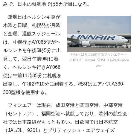
みで、日本の就航地では5カ所目になる。
運航日はヘルシンキ発が
木曜と日曜、札幌発が月曜
と金曜。運航スケジュール
は、札幌行きAY065便がヘ
ルシンキを午後5時5分に出
札幌へ12月に就航するフィンエアー＝
発して、翌日午前9時に着
PHOTO: Tadayuki YOSHIKAWA/Aviation
Wire
く。ヘルシンキ行きAY066
便は午前11時35分に札幌を
出発し、午後2時10分に到着する。機材はエアバスA330-
300型機を使用する。
フィンエアーは現在、成田空港と関西空港、中部空港
（セントレア）、福岡空港へ就航しており、欧州の航空会
社では日本路線がもっとも多い。日欧間では日本航空
（JAL/JL、9201）とブリティッシュ・エアウェイズ