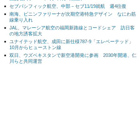
セブパシフィック航空、中部－セブ11/19就航 週4往復
南海、ピニンファリーナが次期空港特急デザイン なにわ筋
線乗り入れ
JAL、マレーシア航空の福岡新路線とコードシェア 訪日客
の地方誘客拡大
ユナイテッド航空、成田に新仕様787-9「エレベーテッド」
10月からヒューストン線
双日、ウズベキスタンで新空港開発に参画 2030年開港、仁
川らと共同運営