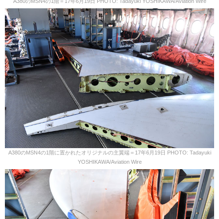
A380のMSN4の1階＝17年6月19日 PHOTO: Tadayuki YOSHIKAWA/Aviation Wire
A380のMSN4の1階に置かれたオリジナルの主翼端＝17年6月19日 PHOTO: Tadayuki
YOSHIKAWA/Aviation Wire