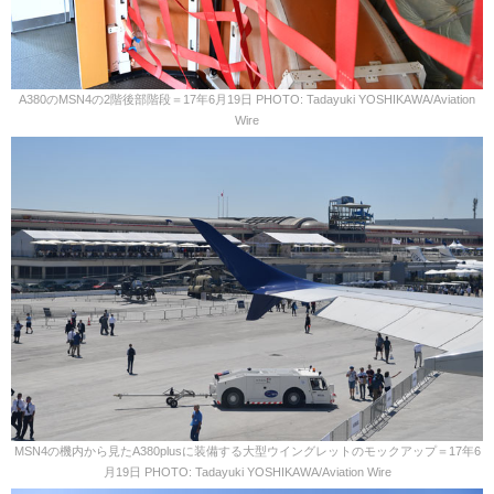
A380のMSN4の2階後部階段＝17年6月19日 PHOTO: Tadayuki YOSHIKAWA/Aviation
Wire
MSN4の機内から見たA380plusに装備する大型ウイングレットのモックアップ＝17年6
月19日 PHOTO: Tadayuki YOSHIKAWA/Aviation Wire