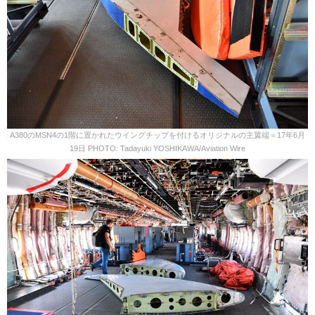
A380のMSN4の1階に置かれたウイングチップを付けるオリジナルの主翼端＝17年6月
19日 PHOTO: Tadayuki YOSHIKAWA/Aviation Wire