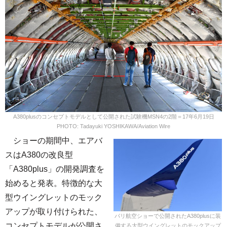
A380plusのコンセプトモデルとして公開された試験機MSN4の2階＝17年6月19日
PHOTO: Tadayuki YOSHIKAWA/Aviation Wire
ショーの期間中、エアバ
スはA380の改良型
「A380plus」の開発調査を
始めると発表。特徴的な大
型ウイングレットのモック
アップが取り付けられた、
パリ航空ショーで公開されたA380plusに装
コンセプトモデルが公開さ
備する大型ウイングレットのモックアップ