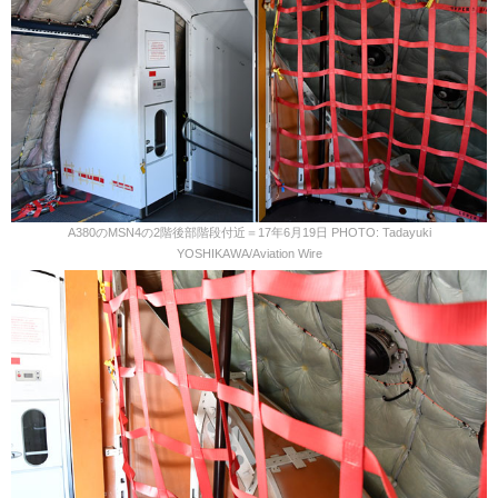
A380のMSN4の2階後部階段付近＝17年6月19日 PHOTO: Tadayuki
YOSHIKAWA/Aviation Wire