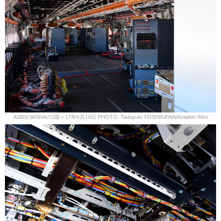
A380のMSN4の1階＝17年6月19日 PHOTO: Tadayuki YOSHIKAWA/Aviation Wire