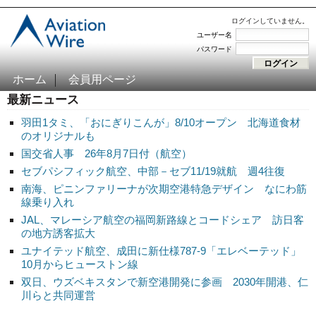
ログインしていません。
ユーザー名
パスワード
ホーム
会員用ページ
最新ニュース
羽田1タミ、「おにぎりこんが」8/10オープン 北海道食材
のオリジナルも
国交省人事 26年8月7日付（航空）
セブパシフィック航空、中部－セブ11/19就航 週4往復
南海、ピニンファリーナが次期空港特急デザイン なにわ筋
線乗り入れ
JAL、マレーシア航空の福岡新路線とコードシェア 訪日客
の地方誘客拡大
ユナイテッド航空、成田に新仕様787-9「エレベーテッド」
10月からヒューストン線
双日、ウズベキスタンで新空港開発に参画 2030年開港、仁
川らと共同運営