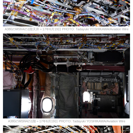
A380のMSN4の1階天井＝17年6月19日 PHOTO: Tadayuki YOSHIKAWA/Aviation Wire
A380のMSN4の1階＝17年6月19日 PHOTO: Tadayuki YOSHIKAWA/Aviation Wire