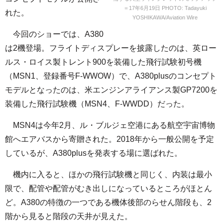
＝17年6月19日 PHOTO: Tadayuki
れた。
YOSHIKAWA/Aviation Wire
今回のショーでは、A380
は2機登場。フライトディスプレーを披露したのは、英ロー
ルス・ロイス製トレント900を装備した飛行試験初号機
（MSN1、登録番号F-WWOW）で、A380plusのコンセプト
モデルとなったのは、米エンジンアライアンス製GP7200を
装備した飛行試験機（MSN4、F-WWDD）だった。
MSN4は今年2月、ル・ブルジェ空港にある航空宇宙博物
館へエアバスから寄贈された。2018年から一般公開を予定
しているが、A380plusを発表する場に選ばれた。
機内に入ると、ほかの飛行試験機と同じく、内装は最小
限で、配管や配管がむき出しになっているところがほとん
ど。A380の特徴の一つである機体後部のらせん階段も、2
階から見ると階段の天井が見えた。