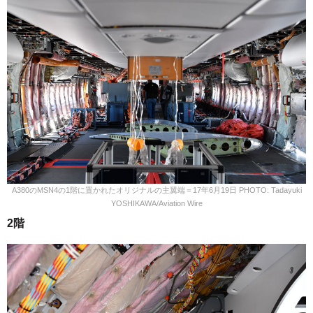
A380のMSN4の1階に置かれたオリジナルの主翼端＝17年6月19日 PHOTO: Tadayuki
YOSHIKAWA/Aviation Wire
2階