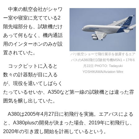
中東の航空会社がシャワ
ー室や寝室に充てている2
階先端部分も、試験機だけ
あって何もなく、機内通話
用のインターホンのみが設
置されていた。
パリ航空ショーで飛行展示を披露するエア
バスのA380飛行試験初号機MSN1＝17年6
コックピットに入ると
月22日 PHOTO: Tadayuki
YOSHIKAWA/Aviation Wire
数々の計器類が目に入る
が、現役を退いてしばらく
たっているせいか、A350など第一線の試験機とは違った雰
囲気を醸し出していた。
A380は2005年4月27日に初飛行を実施。エアバスによる
と、A380plusの開発が決まった場合、2019年に初飛行し、
2020年の引き渡し開始を計画しているという。