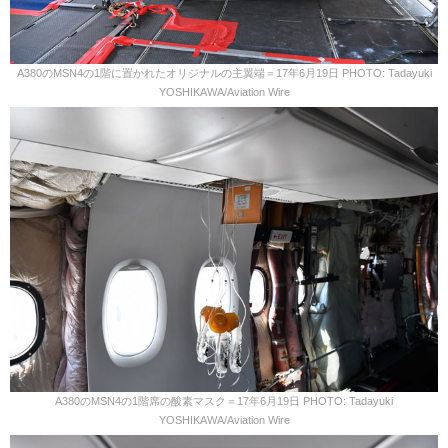
A380のMSN4の1階に置かれたオリジナルの主翼端＝17年6月19日 PHOTO: Tadayuki
YOSHIKAWA/Aviation Wire
A380のMSN4の1階席の酸素マスク＝17年6月19日 PHOTO: Tadayuki
YOSHIKAWA/Aviation Wire