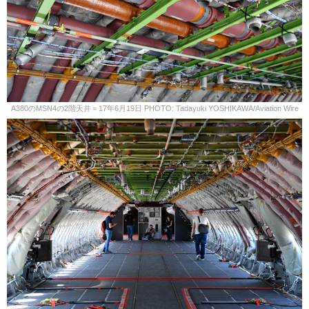
A380のMSN4の2階天井＝17年6月19日 PHOTO: Tadayuki YOSHIKAWA/Aviation Wire