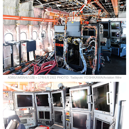
A380のMSN4の1階＝17年6月19日 PHOTO: Tadayuki YOSHIKAWA/Aviation Wire