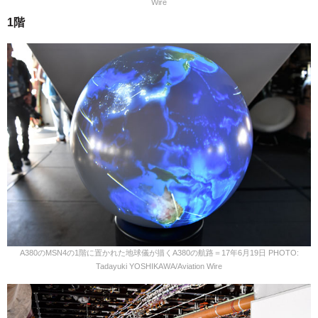
Wire
1階
A380のMSN4の1階に置かれた地球儀が描くA380の航路＝17年6月19日 PHOTO:
Tadayuki YOSHIKAWA/Aviation Wire