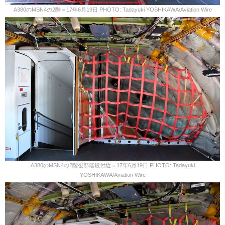
A380のMSN4の2階＝17年6月19日 PHOTO: Tadayuki YOSHIKAWA/Aviation Wire
A380のMSN4の2階後部階段付近＝17年6月19日 PHOTO: Tadayuki
YOSHIKAWA/Aviation Wire