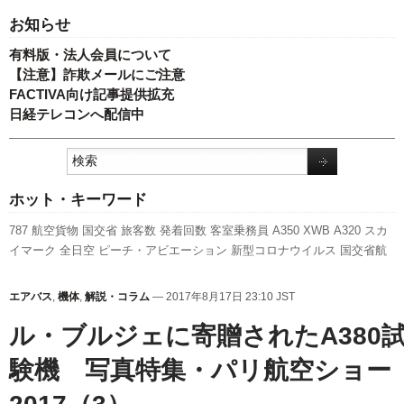
お知らせ
有料版・法人会員について
【注意】詐欺メールにご注意
FACTIVA向け記事提供拡充
日経テレコンへ配信中
ホット・キーワード
787
航空貨物
国交省
旅客数
発着回数
客室乗務員
A350 XWB
A320
スカ
イマーク
全日空
ピーチ・アビエーション
新型コロナウイルス
国交省航
空局
福岡空港
新千歳空港
人事
ボーイング
キャンペーン
737NG
利用実
績
成田空港
エアバス
セントレア
LCC
スターフライヤー
先週の注目記事
エアバス
,
機体
,
解説・コラム
— 2017年8月17日 23:10 JST
羽田空港
訪日客
実績
伊丹空港
ANAホールディングス
日本航空
新路線
ル・ブルジェに寄贈されたA380
関西空港
777
験機 写真特集・パリ航空ショー