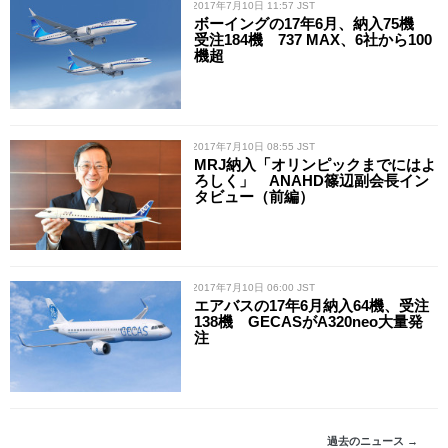
/ 2017年7月10日 11:57 JST
ボーイングの17年6月、納入75機
受注184機 737 MAX、6社から100
機超
/ 2017年7月10日 08:55 JST
MRJ納入「オリンピックまでにはよ
ろしく」 ANAHD篠辺副会長イン
タビュー（前編）
/ 2017年7月10日 06:00 JST
エアバスの17年6月納入64機、受注
138機 GECASがA320neo大量発
注
過去のニュース →