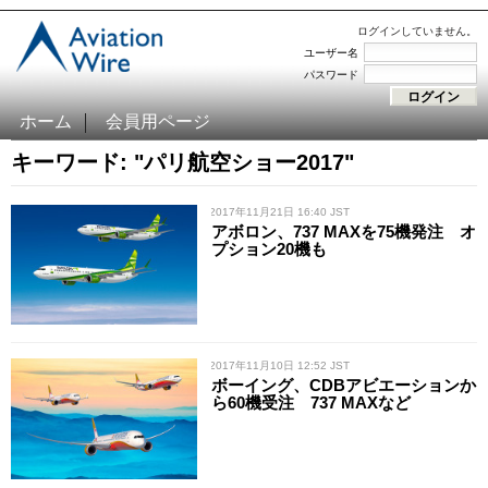
ログインしていません。
ユーザー名
パスワード
ホーム
会員用ページ
キーワード: "パリ航空ショー2017"
/ 2017年11月21日 16:40 JST
アボロン、737 MAXを75機発注 オ
プション20機も
/ 2017年11月10日 12:52 JST
ボーイング、CDBアビエーションか
ら60機受注 737 MAXなど