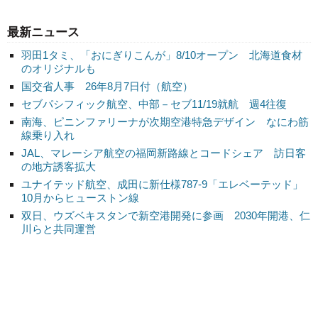
最新ニュース
羽田1タミ、「おにぎりこんが」8/10オープン 北海道食材
のオリジナルも
国交省人事 26年8月7日付（航空）
セブパシフィック航空、中部－セブ11/19就航 週4往復
南海、ピニンファリーナが次期空港特急デザイン なにわ筋
線乗り入れ
JAL、マレーシア航空の福岡新路線とコードシェア 訪日客
の地方誘客拡大
ユナイテッド航空、成田に新仕様787-9「エレベーテッド」
10月からヒューストン線
双日、ウズベキスタンで新空港開発に参画 2030年開港、仁
川らと共同運営