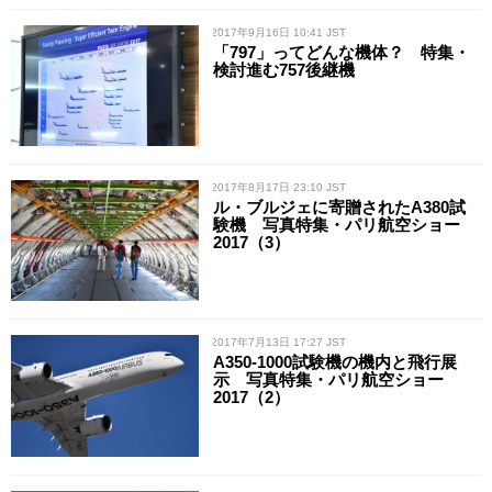
/ 2017年9月16日 10:41 JST
「797」ってどんな機体？ 特集・
検討進む757後継機
/ 2017年8月17日 23:10 JST
ル・ブルジェに寄贈されたA380試
験機 写真特集・パリ航空ショー
2017（3）
/ 2017年7月13日 17:27 JST
A350-1000試験機の機内と飛行展
示 写真特集・パリ航空ショー
2017（2）