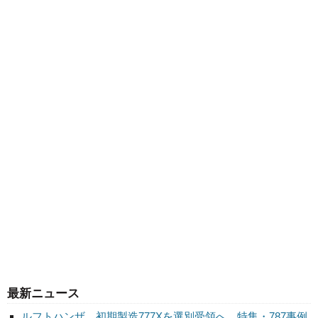
最新ニュース
ルフトハンザ、初期製造777Xを選別受領へ 特集・787事例