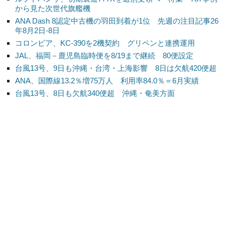
から見た次世代旗艦機
ANA Dash 8認定中古機の羽田到着が1位 先週の注目記事26
年8月2日-8日
コロンビア、KC-390を2機契約 グリペンと連携運用
JAL、福岡－鹿児島臨時便を8/19まで継続 80便設定
台風13号、9日も沖縄・台湾・上海影響 8日は欠航420便超
ANA、国際線13.2％増75万人 利用率84.0％＝6月実績
台風13号、8日も欠航340便超 沖縄・奄美方面