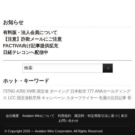
お知らせ
有料版・法人会員について
【注意】詐欺メールにご注意
FACTIVA向け記事提供拡充
日経テレコンへ配信中
ホット・キーワード
737NG
A350 XWB
国交省
ボーイング
日本航空
777
ANAホールディング
ス
LCC
国交省航空局
キャンペーン
スターフライヤー
先週の注目記事
客
室乗務員
人事
福岡空港
ピーチ・アビエーション
新型コロナウイルス
エ
アバス
羽田空港
スカイマーク
旅客数
利用実績
発着回数
787
伊丹空港
会社概要
Aviation Wireについて
利用規約
購読料・特定商取引法に基づく表示
実績
A320
新路線
新千歳空港
セントレア
航空貨物
訪日客
全日空
成田空
お問い合わせ
港
関西空港
© Copyright 2026 — Aviation Wire Corporation. All Rights Reserved