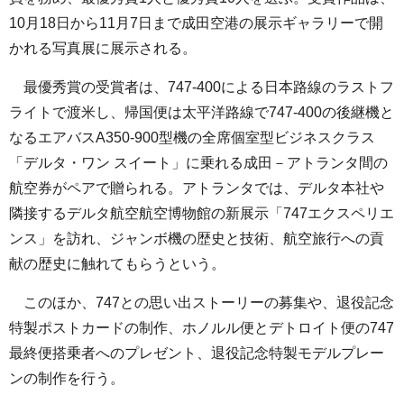
10月18日から11月7日まで成田空港の展示ギャラリーで開
かれる写真展に展示される。
最優秀賞の受賞者は、747-400による日本路線のラストフ
ライトで渡米し、帰国便は太平洋路線で747-400の後継機と
なるエアバスA350-900型機の全席個室型ビジネスクラス
「デルタ・ワン スイート」に乗れる成田－アトランタ間の
航空券がペアで贈られる。アトランタでは、デルタ本社や
隣接するデルタ航空航空博物館の新展示「747エクスペリエ
ンス」を訪れ、ジャンボ機の歴史と技術、航空旅行への貢
献の歴史に触れてもらうという。
このほか、747との思い出ストーリーの募集や、退役記念
特製ポストカードの制作、ホノルル便とデトロイト便の747
最終便搭乗者へのプレゼント、退役記念特製モデルプレー
ンの制作を行う。