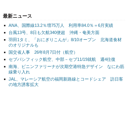
最新ニュース
ANA、国際線13.2％増75万人 利用率84.0％＝6月実績
台風13号、8日も欠航340便超 沖縄・奄美方面
羽田1タミ、「おにぎりこんが」8/10オープン 北海道食材
のオリジナルも
国交省人事 26年8月7日付（航空）
セブパシフィック航空、中部－セブ11/19就航 週4往復
南海、ピニンファリーナが次期空港特急デザイン なにわ筋
線乗り入れ
JAL、マレーシア航空の福岡新路線とコードシェア 訪日客
の地方誘客拡大