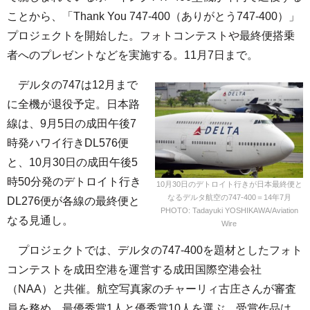
ことから、「Thank You 747-400（ありがとう747-400）」
プロジェクトを開始した。フォトコンテストや最終便搭乗
者へのプレゼントなどを実施する。11月7日まで。
デルタの747は12月まで
に全機が退役予定。日本路
線は、9月5日の成田午後7
時発ハワイ行きDL576便
と、10月30日の成田午後5
時50分発のデトロイト行き
10月30日のデトロイト行きが日本最終便と
なるデルタ航空の747-400＝14年7月
DL276便が各線の最終便と
PHOTO: Tadayuki YOSHIKAWA/Aviation
なる見通し。
Wire
プロジェクトでは、デルタの747-400を題材としたフォト
コンテストを成田空港を運営する成田国際空港会社
（NAA）と共催。航空写真家のチャーリィ古庄さんが審査
員を務め、最優秀賞1人と優秀賞10人を選ぶ。受賞作品は、