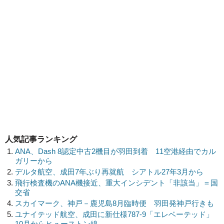
人気記事ランキング
ANA、Dash 8認定中古2機目が羽田到着 11空港経由でカル
ガリーから
デルタ航空、成田7年ぶり再就航 シアトル27年3月から
飛行検査機のANA機接近、重大インシデント「非該当」＝国
交省
スカイマーク、神戸－鹿児島8月臨時便 羽田発神戸行きも
ユナイテッド航空、成田に新仕様787-9「エレベーテッド」
10月からヒューストン線