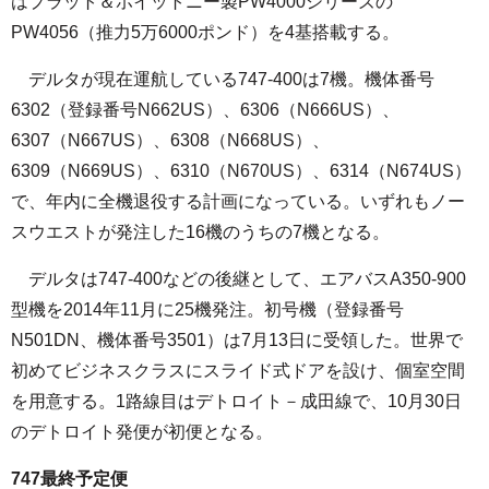
はプラット＆ホイットニー製PW4000シリーズの
PW4056（推力5万6000ポンド）を4基搭載する。
デルタが現在運航している747-400は7機。機体番号
6302（登録番号N662US）、6306（N666US）、
6307（N667US）、6308（N668US）、
6309（N669US）、6310（N670US）、6314（N674US）
で、年内に全機退役する計画になっている。いずれもノー
スウエストが発注した16機のうちの7機となる。
デルタは747-400などの後継として、エアバスA350-900
型機を2014年11月に25機発注。初号機（登録番号
N501DN、機体番号3501）は7月13日に受領した。世界で
初めてビジネスクラスにスライド式ドアを設け、個室空間
を用意する。1路線目はデトロイト－成田線で、10月30日
のデトロイト発便が初便となる。
747最終予定便