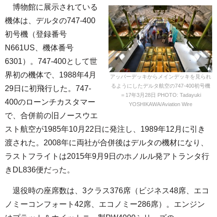
博物館に展示されている
機体は、デルタの747-400
初号機（登録番号
N661US、機体番号
6301）。747-400として世
界初の機体で、1988年4月
アッパーデッキからメインデッキを見られ
るようにしたデルタ航空の747-400初号機
29日に初飛行した。747-
＝17年3月28日 PHOTO: Tadayuki
400のローンチカスタマー
YOSHIKAWA/Aviation Wire
で、合併前の旧ノースウエ
スト航空が1985年10月22日に発注し、1989年12月に引き
渡された。2008年に両社が合併後はデルタの機材になり、
ラストフライトは2015年9月9日のホノルル発アトランタ行
きDL836便だった。
退役時の座席数は、3クラス376席（ビジネス48席、エコ
ノミーコンフォート42席、エコノミー286席）。エンジン