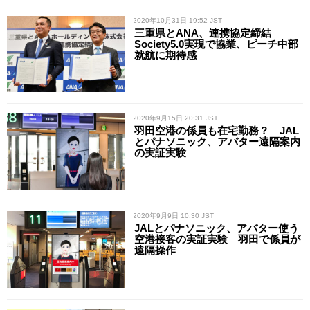
/ 2020年10月31日 19:52 JST
三重県とANA、連携協定締結
Society5.0実現で協業、ピーチ中部
就航に期待感
/ 2020年9月15日 20:31 JST
羽田空港の係員も在宅勤務？ JAL
とパナソニック、アバター遠隔案内
の実証実験
/ 2020年9月9日 10:30 JST
JALとパナソニック、アバター使う
空港接客の実証実験 羽田で係員が
遠隔操作