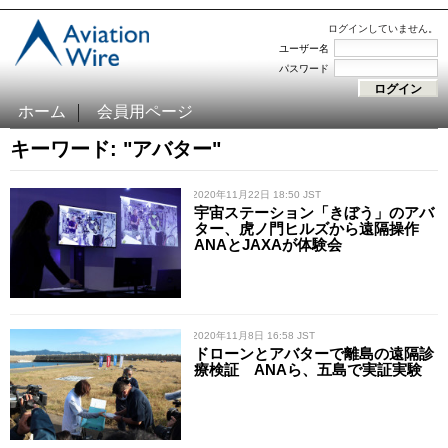
ログインしていません。
ユーザー名
パスワード
ホーム
会員用ページ
キーワード: "アバター"
/ 2020年11月22日 18:50 JST
宇宙ステーション「きぼう」のアバ
ター、虎ノ門ヒルズから遠隔操作
ANAとJAXAが体験会
/ 2020年11月8日 16:58 JST
ドローンとアバターで離島の遠隔診
療検証 ANAら、五島で実証実験