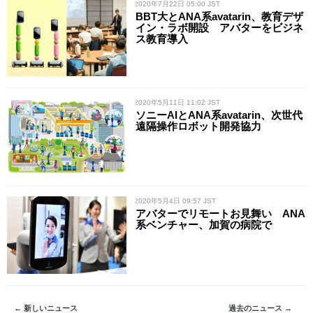
/ 2020年7月22日 05:00 JST
BBT大とANA系avatarin、教育デザ
イン・ラボ開設 アバターをビジネ
ス教育導入
/ 2020年5月11日 11:02 JST
ソニーAIとANA系avatarin、次世代
遠隔操作ロボット開発協力
/ 2020年5月4日 09:57 JST
アバターでリモートお見舞い ANA
系ベンチャー、加賀の病院で
← 新しいニュース
過去のニュース →