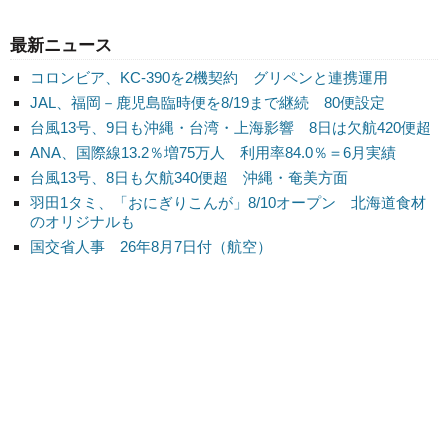
最新ニュース
コロンビア、KC-390を2機契約 グリペンと連携運用
JAL、福岡－鹿児島臨時便を8/19まで継続 80便設定
台風13号、9日も沖縄・台湾・上海影響 8日は欠航420便超
ANA、国際線13.2％増75万人 利用率84.0％＝6月実績
台風13号、8日も欠航340便超 沖縄・奄美方面
羽田1タミ、「おにぎりこんが」8/10オープン 北海道食材
のオリジナルも
国交省人事 26年8月7日付（航空）