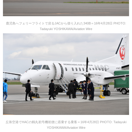
鹿児島へフェリーフライトで戻るJACから借り入れた340B＝16年4月28日 PHOTO:
Tadayuki YOSHIKAWA/Aviation Wire
丘珠空港でHACの鶴丸初号機初便に搭乗する乗客＝16年4月28日 PHOTO: Tadayuki
YOSHIKAWA/Aviation Wire