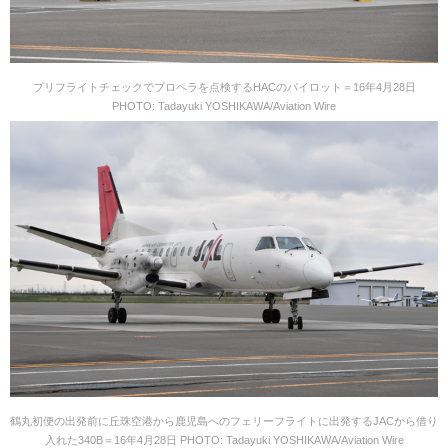
プリフライトチェックでプロペラを点検するHACのパイロット＝16年4月28日
PHOTO: Tadayuki YOSHIKAWA/Aviation Wire
鶴丸初便の出発前に丘珠空港から鹿児島へのフェリーフライトに出発するJACから借り
入れた340B＝16年4月28日 PHOTO: Tadayuki YOSHIKAWA/Aviation Wire