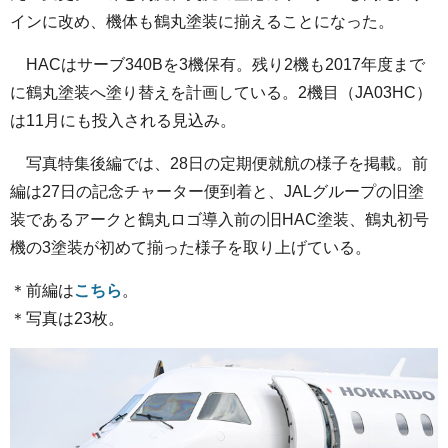
インに改め、機体も鶴丸塗装に揃えることになった。
HACはサーブ340Bを3機保有。残り2機も2017年度まで
に鶴丸塗装へ塗り替えを計画している。2機目（JA03HC）
は11月にも投入される見込み。
写真特集後編では、28日の定期便就航の様子を掲載。前
編は27日の記念チャーター便到着と、JALグループの旧塗
装であるアークと鶴丸ロゴ導入前の旧HAC塗装、鶴丸初号
機の3塗装が初めて揃った様子を取り上げている。
＊前編は
こちら
。
＊写真は23枚。