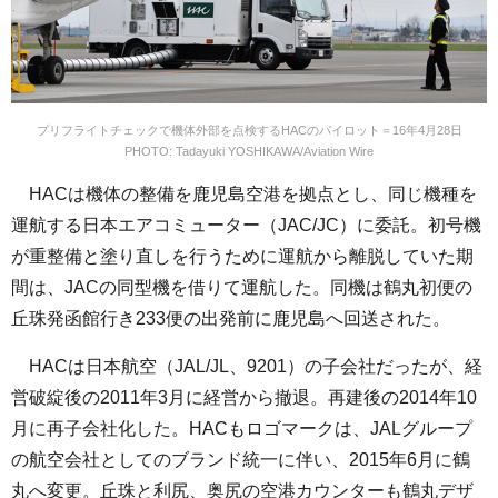
プリフライトチェックで機体外部を点検するHACのパイロット＝16年4月28日
PHOTO: Tadayuki YOSHIKAWA/Aviation Wire
HACは機体の整備を鹿児島空港を拠点とし、同じ機種を
運航する日本エアコミューター（JAC/JC）に委託。初号機
が重整備と塗り直しを行うために運航から離脱していた期
間は、JACの同型機を借りて運航した。同機は鶴丸初便の
丘珠発函館行き233便の出発前に鹿児島へ回送された。
HACは日本航空（JAL/JL、9201）の子会社だったが、経
営破綻後の2011年3月に経営から撤退。再建後の2014年10
月に再子会社化した。HACもロゴマークは、JALグループ
の航空会社としてのブランド統一に伴い、2015年6月に鶴
丸へ変更。丘珠と利尻、奥尻の空港カウンターも鶴丸デザ