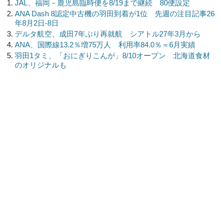
JAL、福岡－鹿児島臨時便を8/19まで継続 80便設定
ANA Dash 8認定中古機の羽田到着が1位 先週の注目記事26
年8月2日-8日
デルタ航空、成田7年ぶり再就航 シアトル27年3月から
ANA、国際線13.2％増75万人 利用率84.0％＝6月実績
羽田1タミ、「おにぎりこんが」8/10オープン 北海道食材
のオリジナルも