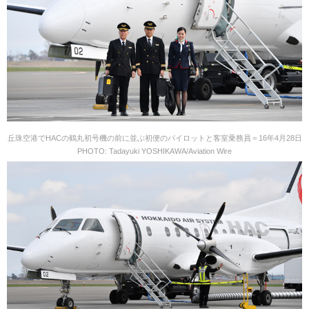
丘珠空港でHACの鶴丸初号機の前に並ぶ初便のパイロットと客室乗務員＝16年4月28日
PHOTO: Tadayuki YOSHIKAWA/Aviation Wire