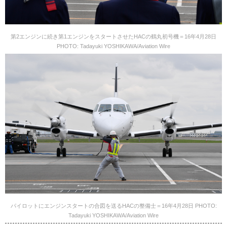
第2エンジンに続き第1エンジンをスタートさせたHACの鶴丸初号機＝16年4月28日
PHOTO: Tadayuki YOSHIKAWA/Aviation Wire
パイロットにエンジンスタートの合図を送るHACの整備士＝16年4月28日 PHOTO:
Tadayuki YOSHIKAWA/Aviation Wire