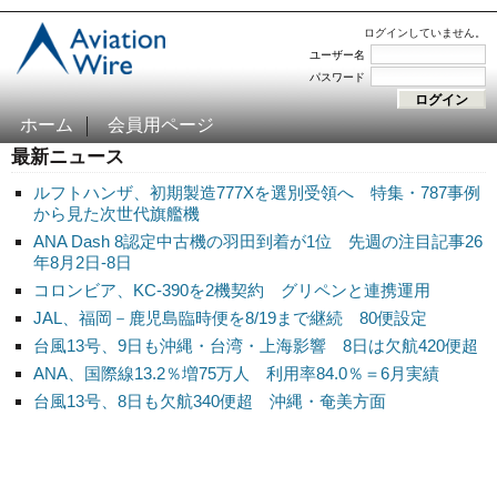
ログインしていません。
ユーザー名
パスワード
ホーム
会員用ページ
最新ニュース
ルフトハンザ、初期製造777Xを選別受領へ 特集・787事例
から見た次世代旗艦機
ANA Dash 8認定中古機の羽田到着が1位 先週の注目記事26
年8月2日-8日
コロンビア、KC-390を2機契約 グリペンと連携運用
JAL、福岡－鹿児島臨時便を8/19まで継続 80便設定
台風13号、9日も沖縄・台湾・上海影響 8日は欠航420便超
ANA、国際線13.2％増75万人 利用率84.0％＝6月実績
台風13号、8日も欠航340便超 沖縄・奄美方面