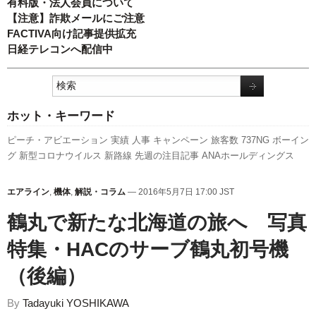
有料版・法人会員について
【注意】詐欺メールにご注意
FACTIVA向け記事提供拡充
日経テレコンへ配信中
ホット・キーワード
ピーチ・アビエーション
実績
人事
キャンペーン
旅客数
737NG
ボーイン
グ
新型コロナウイルス
新路線
先週の注目記事
ANAホールディングス
A350 XWB
国交省
新千歳空港
日本航空
成田空港
エアバス
A320
訪日客
スカイマーク
777
羽田空港
セントレア
利用実績
福岡空港
発着回数
スタ
エアライン
,
機体
,
解説・コラム
— 2016年5月7日 17:00 JST
ーフライヤー
伊丹空港
787
関西空港
LCC
航空貨物
国交省航空局
客室乗
鶴丸で新たな北海道の旅へ 写真
務員
全日空
特集・HACのサーブ鶴丸初号機
（後編）
By
Tadayuki YOSHIKAWA