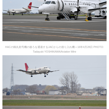
HACの鶴丸初号機の後ろを通過するJACからの借り入れ機＝16年4月28日 PHOTO:
Tadayuki YOSHIKAWA/Aviation Wire