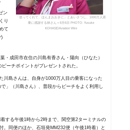
。
ゼン
「使ってくれて、ほんまおおきに」とあいさつし、1000万人搭
くり
乗に感謝する林さん＝8月6日 PHOTO: Yusuke
めて
KOHASE/Aviation Wire
う
千葉・成田市在住の川島有香さん・陽向（ひなた）
のピーチポイントがプレゼントされた。
川島さんは、自身が1000万人目の乗客になった
ので」（川島さん）、普段からピーチをよく利用し
着する午後1時から2時まで、関空第2ターミナルの
。同便のほか、石垣発MM232便（午後1時着）と