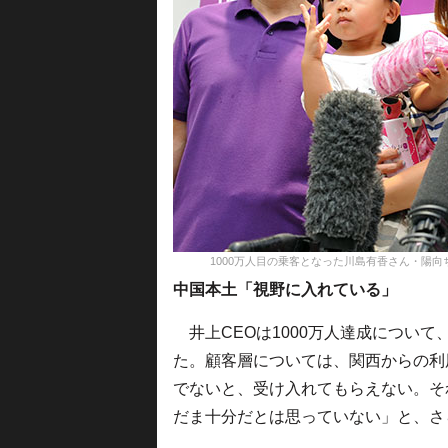
1000万人目の乗客となった川島有香さん・陽向ちゃん親子（
中国本土「視野に入れている」
井上CEOは1000万人達成につい
た。顧客層については、関西からの利
でないと、受け入れてもらえない。そ
だま十分だとは思っていない」と、さ