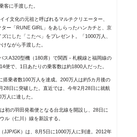
の乗客に手渡した。
イイ文化の元祖と呼ばれるマルチクリエーター、
クター「RUNE GIRL」をあしらったハンカチと、京
ズにした「こたべ」をプレゼント。「1000万人、
かけながら手渡した。
バスA320型機（180席）で関西－札幌線と福岡線の
14便で、1日あたりの乗客数は約1800人だった。
搭乗者数100万人を達成。200万人は約5カ月後の
4年4月28日に突破した。直近では、今年2月28日に就航
00万人に達した。
では初の羽田発着便となる台北線を開設し、28日に
ソウル（仁川）線を新設する。
P/GK）は、8月5日に1000万人に到達。2012年