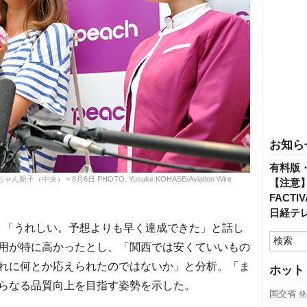
お知ら
有料版
中央）＝8月6日 PHOTO: Yusuke KOHASE/Aviation Wire
【注意
FACT
日経テ
て、「うれしい。予想よりも早く達成できた」と話し
用が特に高かったとし、「関西では安くていいもの
れに何とか応えられたのではないか」と分析。「ま
ホット
らなる品質向上を目指す姿勢を示した。
国交省
発