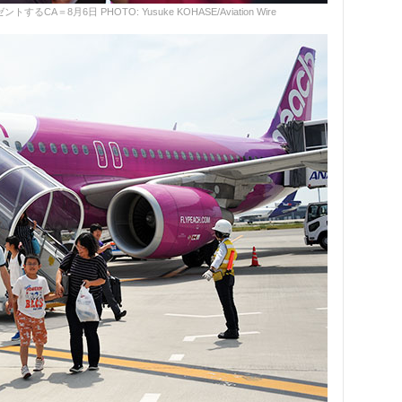
A＝8月6日 PHOTO: Yusuke KOHASE/Aviation Wire