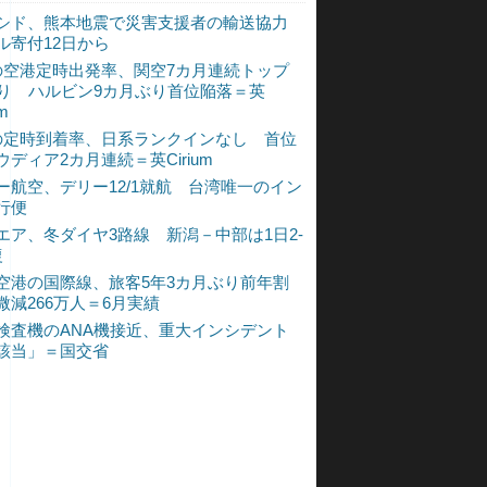
シド、熊本地震で災害支援者の輸送協力
ル寄付12日から
の空港定時出発率、関空7カ月連続トップ
入り ハルビン9カ月ぶり首位陥落＝英
um
の定時到着率、日系ランクインなし 首位
ウディア2カ月連続＝英Cirium
ー航空、デリー12/1就航 台湾唯一のイン
行便
エア、冬ダイヤ3路線 新潟－中部は1日2-
復
空港の国際線、旅客5年3カ月ぶり前年割
微減266万人＝6月実績
検査機のANA機接近、重大インシデント
該当」＝国交省