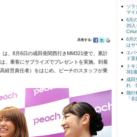
ソラ
マイ
6月
20
Ciri
6月
共有する:
はサ
エバ
）は、8月6日の成田発関西行きMM321便で、累計
ド直
内では、乗客にサプライズでプレゼントを実施。到着
トキ
最高経営責任者）をはじめ、ピーチのスタッフが乗
3往
成田
れ 
飛行
「非