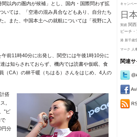
時間以内の圏内が候補」とし、国内・国際問わず拡
キャンペー
ついては、「空港の混み具合などもあり、自分たち
日
た。また、中国本土への就航については「視野に入
関西
実績
ピーチ・
港
新千歳
マーク
人
を午前11時40分に出発し、関空には午後1時10分に
関連サ
人到達は知らされておらず、機内では読書や仮眠、食
員（CA）の林千暖（ちはる）さんをはじめ、4人の
@A
Avi
計搭
ンス。
R
、“ピ
内で
0円分