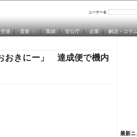
ユーザー名
空港
需要
業績
官公庁
企業
解説・コラ
、おおきにー」 達成便で機内
最新ニ