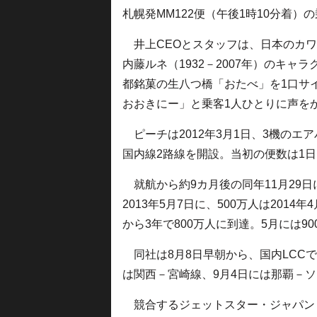
札幌発MM122便（午後1時10分着）
井上CEOとスタッフは、日本のカワ
内藤ルネ（1932－2007年）のキャラ
都銘菓の生八つ橋「おたべ」を1口サイ
おおきにー」と乗客1人ひとりに声を
ピーチは2012年3月1日、3機のエア
国内線2路線を開設。当初の便数は1日
就航から約9カ月後の同年11月29日に
2013年5月7日に、500万人は201
から3年で800万人に到達。5月には9
同社は8月8日早朝から、国内LCC
は関西－宮崎線、9月4日には那覇－
競合するジェットスター・ジャパン（JJ