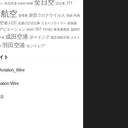
全日空
777
ン
伊丹空港
A350 XWB
訪日客
本航空
新型コロナウイルス
旅客数
実績
利用
空港
LCC
先週の注目記事
スターフライヤー
新路線
787
アビエーション
A320
737NG
客室乗務員
福岡空
成田空港
ボーイング
空港
国交省航空局
スカイ
羽田空港
セントレア
事
イト
viation_Wire
ation Wire
SS