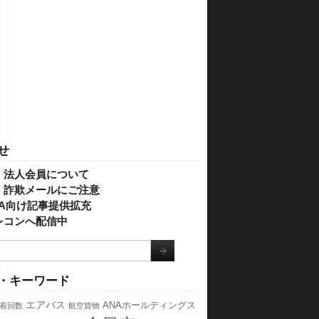
せ
・法人会員について
】詐欺メールにご注意
IVA向け記事提供拡充
レコンへ配信中
・キーワード
エアバス
ANAホールディングス
着回数
航空貨物