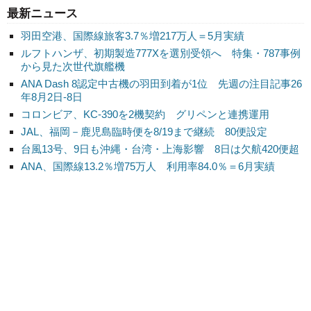
最新ニュース
羽田空港、国際線旅客3.7％増217万人＝5月実績
ルフトハンザ、初期製造777Xを選別受領へ 特集・787事例
から見た次世代旗艦機
ANA Dash 8認定中古機の羽田到着が1位 先週の注目記事26
年8月2日-8日
コロンビア、KC-390を2機契約 グリペンと連携運用
JAL、福岡－鹿児島臨時便を8/19まで継続 80便設定
台風13号、9日も沖縄・台湾・上海影響 8日は欠航420便超
ANA、国際線13.2％増75万人 利用率84.0％＝6月実績