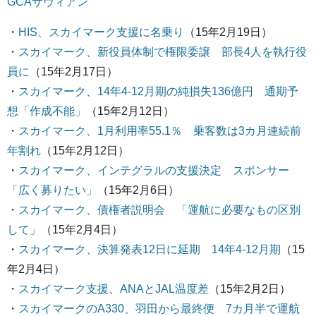
GCAサヴィアン
・
HIS、スカイマーク支援に名乗り
（15年2月19日）
・
スカイマーク、新役員体制で権限委譲 部長4人を執行役
員に
（15年2月17日）
・
スカイマーク、14年4-12月期の純損失136億円 通期予
想「作成不能」
（15年2月12日）
・
スカイマーク、1月利用率55.1％ 乗客数は3カ月連続前
年割れ
（15年2月12日）
・
スカイマーク、インテグラルの支援決定 スポンサー
「広く募りたい」
（15年2月6日）
・
スカイマーク、債権者説明会 「運航に必要なもの区別
して」
（15年2月4日）
・
スカイマーク、決算発表12日に延期 14年4-12月期
（15
年2月4日）
・
スカイマーク支援、ANAとJAL温度差
（15年2月2日）
・
スカイマークのA330、羽田から最終便 7カ月半で運航